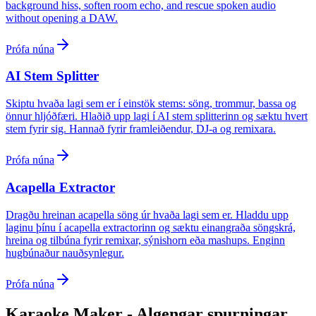
background hiss, soften room echo, and rescue spoken audio
without opening a DAW.
Prófa núna
AI Stem Splitter
Skiptu hvaða lagi sem er í einstök stems: söng, trommur, bassa og
önnur hljóðfæri. Hlaðið upp lagi í AI stem splitterinn og sæktu hvert
stem fyrir sig. Hannað fyrir framleiðendur, DJ-a og remixara.
Prófa núna
Acapella Extractor
Dragðu hreinan acapella söng úr hvaða lagi sem er. Hladdu upp
laginu þínu í acapella extractorinn og sæktu einangraða söngskrá,
hreina og tilbúna fyrir remixar, sýnishorn eða mashups. Enginn
hugbúnaður nauðsynlegur.
Prófa núna
Karaoke Maker - Algengar spurningar