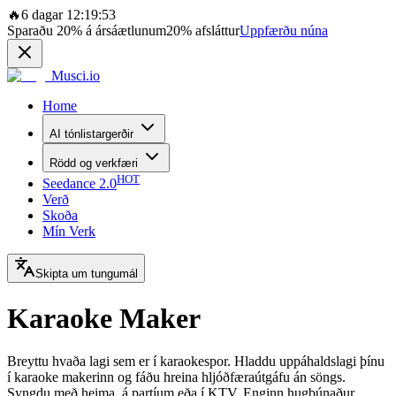
🔥
6 dagar 12:19:53
Sparaðu
20%
á ársáætlunum
20%
afsláttur
Uppfærðu núna
Musci.io
Home
AI tónlistargerðir
Rödd og verkfæri
HOT
Seedance 2.0
Verð
Skoða
Mín Verk
Skipta um tungumál
Karaoke Maker
Breyttu hvaða lagi sem er í karaokespor. Hladdu uppáhaldslagi þínu
í karaoke makerinn og fáðu hreina hljóðfæraútgáfu án söngs.
Syngdu með heima, á partíum eða í KTV. Enginn hugbúnaður