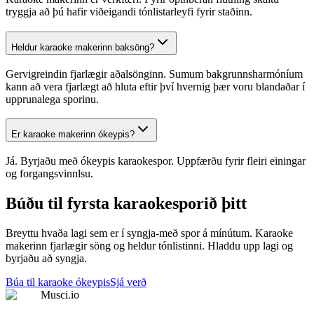
tryggja að þú hafir viðeigandi tónlistarleyfi fyrir staðinn.
Heldur karaoke makerinn baksöng?
Gervigreindin fjarlægir aðalsönginn. Sumum bakgrunnsharmóníum
kann að vera fjarlægt að hluta eftir því hvernig þær voru blandaðar í
upprunalega sporinu.
Er karaoke makerinn ókeypis?
Já. Byrjaðu með ókeypis karaokespor. Uppfærðu fyrir fleiri einingar
og forgangsvinnlsu.
Búðu til fyrsta karaokesporið þitt
Breyttu hvaða lagi sem er í syngja-með spor á mínútum. Karaoke
makerinn fjarlægir söng og heldur tónlistinni. Hladdu upp lagi og
byrjaðu að syngja.
Búa til karaoke ókeypis
Sjá verð
Musci.io