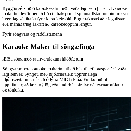
Byggðu sérsniðið karaokesafn með hvaða lagi sem þú vilt. Karaoke
makerinn leyfir þér að búa til bakspor af spilunarlistanum þínum svo
hvert lag sé tiltækt fyrir karaokekvöld. Engir takmarkaðir lagalistar
eða mánaðarleg áskrift að karaokeöppum lengur.
Fyrir söngvara og raddlistamenn
Karaoke Maker til söngæfinga
Æfðu söng með raunverulegum hljóðfærum
Söngvarar nota karaoke makerinn til að búa til æfingaspor úr hvaða
lagi sem er. Syngdu með hljóðfæraleik upprunalega
hljómsveitarinnar í stað ódýrra MIDI-skráa. Fullkomið til
upphitunar, að læra ný lög eða undirbúa sig fyrir áheyrnarprófanir
og tónleika.