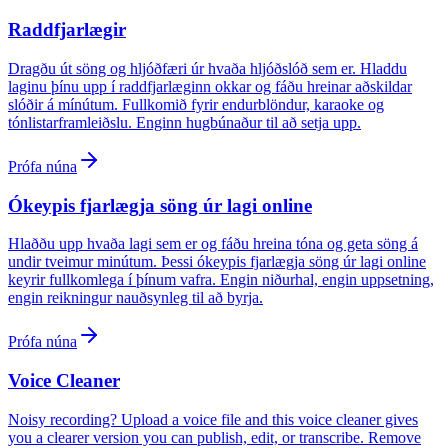
Raddfjarlægir
Dragðu út söng og hljóðfæri úr hvaða hljóðslóð sem er. Hladdu
laginu þínu upp í raddfjarlæginn okkar og fáðu hreinar aðskildar
slóðir á mínútum. Fullkomið fyrir endurblöndur, karaoke og
tónlistarframleiðslu. Enginn hugbúnaður til að setja upp.
Prófa núna
Ókeypis fjarlægja söng úr lagi online
Hlaððu upp hvaða lagi sem er og fáðu hreina tóna og geta söng á
undir tveimur minútum. Þessi ókeypis fjarlægja söng úr lagi online
keyrir fullkomlega í þínum vafra. Engin niðurhal, engin uppsetning,
engin reikningur nauðsynleg til að byrja.
Prófa núna
Voice Cleaner
Noisy recording? Upload a voice file and this voice cleaner gives
you a clearer version you can publish, edit, or transcribe. Remove