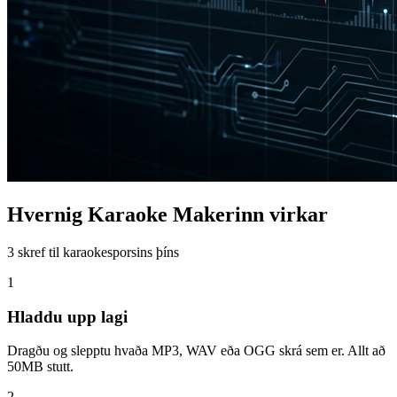
Hvernig Karaoke Makerinn virkar
3 skref til karaokesporsins þíns
1
Hladdu upp lagi
Dragðu og slepptu hvaða MP3, WAV eða OGG skrá sem er. Allt að
50MB stutt.
2