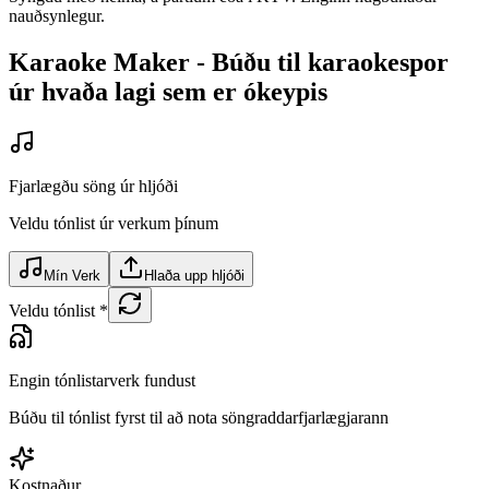
nauðsynlegur.
Karaoke Maker - Búðu til karaokespor
úr hvaða lagi sem er ókeypis
Fjarlægðu söng úr hljóði
Veldu tónlist úr verkum þínum
Mín Verk
Hlaða upp hljóði
Veldu tónlist
*
Engin tónlistarverk fundust
Búðu til tónlist fyrst til að nota söngraddarfjarlægjarann
Kostnaður