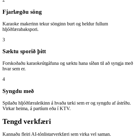
Fjarlægðu söng
Karaoke makerinn tekur sönginn burt og heldur fullum
hljóðfærabakspori.
3
Sæktu sporið þitt
Forskoðaðu karaokeútgáfuna og sæktu hana síðan til að syngja með
hvar sem er.
4
Syngdu með
Spilaðu hljóðfæraleikinn á hvaða tæki sem er og syngdu af ástríðu.
Virkar heima, á partíum eða í KTV.
Tengd verkfæri
Kannaðu fleiri AI-tónlistarverkfæri sem virka vel saman.