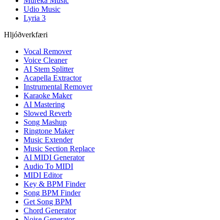
Mureka Music
Udio Music
Lyria 3
Hljóðverkfæri
Vocal Remover
Voice Cleaner
AI Stem Splitter
Acapella Extractor
Instrumental Remover
Karaoke Maker
AI Mastering
Slowed Reverb
Song Mashup
Ringtone Maker
Music Extender
Music Section Replace
AI MIDI Generator
Audio To MIDI
MIDI Editor
Key & BPM Finder
Song BPM Finder
Get Song BPM
Chord Generator
Noise Generator