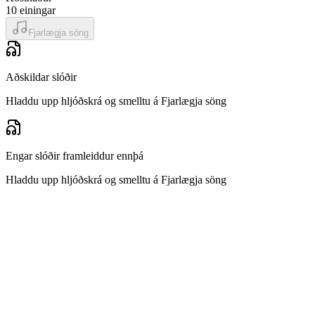
10
einingar
Fjarlægja söng
Aðskildar slóðir
Hladdu upp hljóðskrá og smelltu á Fjarlægja söng
Engar slóðir framleiddur ennþá
Hladdu upp hljóðskrá og smelltu á Fjarlægja söng