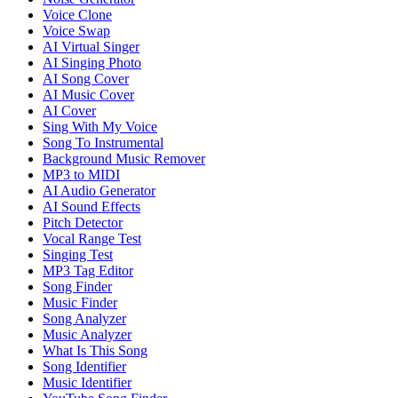
Voice Clone
Voice Swap
AI Virtual Singer
AI Singing Photo
AI Song Cover
AI Music Cover
AI Cover
Sing With My Voice
Song To Instrumental
Background Music Remover
MP3 to MIDI
AI Audio Generator
AI Sound Effects
Pitch Detector
Vocal Range Test
Singing Test
MP3 Tag Editor
Song Finder
Music Finder
Song Analyzer
Music Analyzer
What Is This Song
Song Identifier
Music Identifier