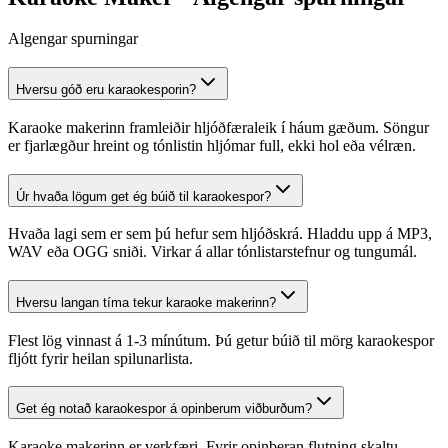
Algengar spurningar
Hversu góð eru karaokesporin?
Karaoke makerinn framleiðir hljóðfæraleik í háum gæðum. Söngur
er fjarlægður hreint og tónlistin hljómar full, ekki hol eða vélræn.
Úr hvaða lögum get ég búið til karaokespor?
Hvaða lagi sem er sem þú hefur sem hljóðskrá. Hladdu upp á MP3,
WAV eða OGG sniði. Virkar á allar tónlistarstefnur og tungumál.
Hversu langan tíma tekur karaoke makerinn?
Flest lög vinnast á 1-3 mínútum. Þú getur búið til mörg karaokespor
fljótt fyrir heilan spilunarlista.
Get ég notað karaokespor á opinberum viðburðum?
Karaoke makerinn er verkfæri. Fyrir opinberan flutning skaltu