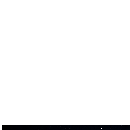
Settu upp karaokekvöld á mínútum, ekki klukkustundum.
Hljóð í háum gæðum
Hljóðfæraleikur hljómar fullur og ríkur. Ekkert holt, vélrænt eða
deyfðar hljóð sem eyðileggja karaokeupplifunina.
Æfingaverkfæri fyrir söngvara
Söngvarar nota karaoke makerinn til að æfa með raunverulegum
hljóðfærum í stað þunnra MIDI baksporra.
Virkar án nets eftir niðurhal
Sæktu karaokesporin þín og spilaðu þau hvar sem er. Ekkert internet
nauðsynlegt þegar þú ert komin(n) með skrána.