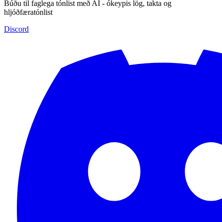
Búðu til faglega tónlist með AI - ókeypis lög, takta og
hljóðfæratónlist
Discord