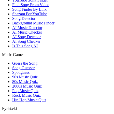
YouTube Song Finder
Find Song From Video
Song Finder By Link
Shazam For YouTube
Song Detector
Background Music Finder
AI Music Detector
AI Music Checker
AI Song Detector
AI Song Checker
Is This Song AI
Music Games
Guess the Song
Song Guesser
Spotiguess
90s Music Quiz
80s Music Quiz
2000s Music Quiz
Pop Music Quiz
Rock Music Quiz
Hip Hop Music Quiz
Fyrirtæki