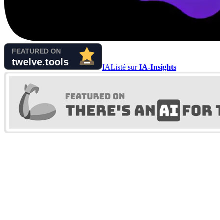
IA
Listé sur
IA-Insights