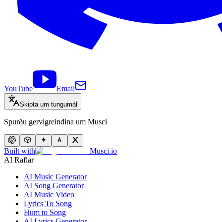
YouTube
Email
Skipta um tungumál
Spurðu gervigreindina um Musci
Built with
Musci.io
AI Raflar
AI Music Generator
AI Song Generator
AI Music Video
Lyrics To Song
Hum to Song
AI Lyrics Generator