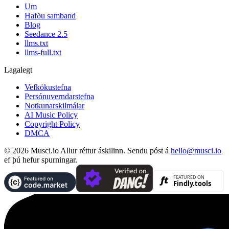
Um
Hafðu samband
Blog
Seedance 2.5
llms.txt
llms-full.txt
Lagalegt
Vefkökustefna
Persónuverndarstefna
Notkunarskilmálar
AI Music Policy
Copyright Policy
DMCA
© 2026 Musci.io Allur réttur áskilinn. Sendu póst á
hello@musci.io
ef þú hefur spurningar.