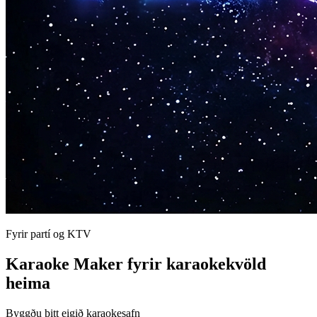
Fyrir partí og KTV
Karaoke Maker fyrir karaokekvöld
heima
Byggðu þitt eigið karaokesafn