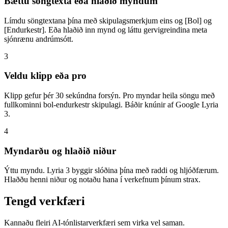
Bættu söngtexta eða hlaðið myndum
Límdu söngtextana þína með skipulagsmerkjum eins og [Bol] og
[Endurkestr]. Eða hlaðið inn mynd og láttu gervigreindina meta
sjónrænu andrúmsótt.
3
Veldu klipp eða pro
Klipp gefur þér 30 sekúndna forsýn. Pro myndar heila söngu með
fullkominni bol-endurkestr skipulagi. Báðir knúnir af Google Lyria
3.
4
Myndarðu og hlaðið niður
Ýttu myndu. Lyria 3 byggir slóðina þína með raddi og hljóðfærum.
Hlaððu henni niður og notaðu hana í verkefnum þínum strax.
Tengd verkfæri
Kannaðu fleiri AI-tónlistarverkfæri sem virka vel saman.