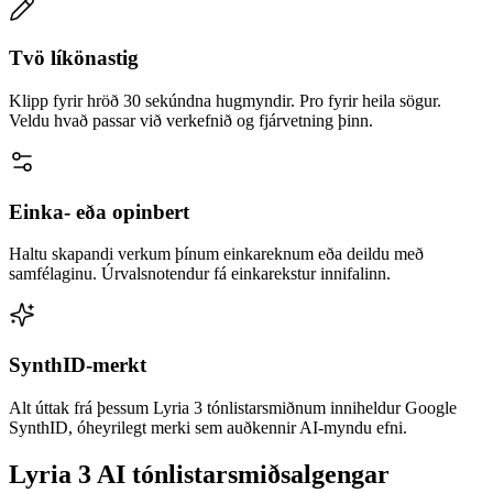
Tvö líkönastig
Klipp fyrir hröð 30 sekúndna hugmyndir. Pro fyrir heila sögur.
Veldu hvað passar við verkefnið og fjárvetning þinn.
Einka- eða opinbert
Haltu skapandi verkum þínum einkareknum eða deildu með
samfélaginu. Úrvalsnotendur fá einkarekstur innifalinn.
SynthID-merkt
Alt úttak frá þessum Lyria 3 tónlistarsmiðnum inniheldur Google
SynthID, óheyrilegt merki sem auðkennir AI-myndu efni.
Lyria 3 AI tónlistarsmiðsalgengar