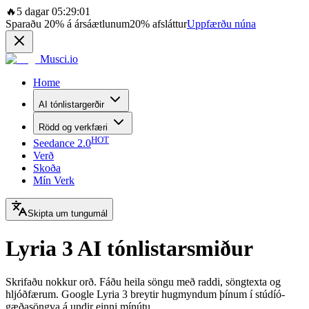
🔥
5 dagar 05:29:01
Sparaðu
20%
á ársáætlunum
20%
afsláttur
Uppfærðu núna
Musci.io
Home
AI tónlistargerðir
Rödd og verkfæri
HOT
Seedance 2.0
Verð
Skoða
Mín Verk
Skipta um tungumál
Lyria 3 AI tónlistarsmiður
Skrifaðu nokkur orð. Fáðu heila söngu með raddi, söngtexta og
hljóðfærum. Google Lyria 3 breytir hugmyndum þínum í stúdíó-
gæðasöngva á undir einni mínútu.