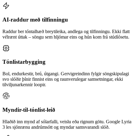
AI-raddur með tilfinningu
Raddur ber tóntalhæð breytileika, andlega og tilfinningu. Ekki flatt
vélrænt úttak – söngu sem hljómar eins og hún kom frá stúdíósetu.
Tónlistarbygging
Bol, endurkestir, brú, útgangi. Gervigreindinn fylgir söngskipulagi
svo slóðir þínir finnist eins og raunverulegar samsetningar, ekki
tilviljunarkennir loopir.
Myndir-til-tónlist-leið
Hlaðið inn mynd af sólarfalli, veislu eða rignum götu. Google Lyria
3 les sjónrænu andrúmsótt og myndar samsvarandi slóð.