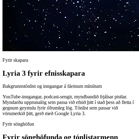
Fyrir skapara
Lyria 3 fyrir efnisskapara
Bakgrunnstónlist og inngangar á fáeinum mínútum
YouTube-inngangar, podcast-sengir, myndbandið frjálsar pistlar.
Myndarðu upprunalög sem passa við efnið þitt í stað þess að fletta í
gegnum geymslu fyrir ófrumleg lög. Tónlist sem passar við
vörumerkið þitt, gerð með Google Lyria 3.
Fyrir sönghöfun
Fyrir sönghöfunda og tónlistarmenn