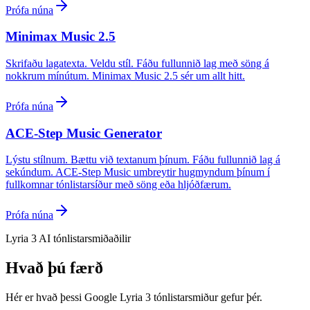
Prófa núna
Minimax Music 2.5
Skrifaðu lagatexta. Veldu stíl. Fáðu fullunnið lag með söng á
nokkrum mínútum. Minimax Music 2.5 sér um allt hitt.
Prófa núna
ACE-Step Music Generator
Lýstu stílnum. Bættu við textanum þínum. Fáðu fullunnið lag á
sekúndum. ACE-Step Music umbreytir hugmyndum þínum í
fullkomnar tónlistarsíður með söng eða hljóðfærum.
Prófa núna
Lyria 3 AI tónlistarsmiðaðilir
Hvað þú færð
Hér er hvað þessi Google Lyria 3 tónlistarsmiður gefur þér.