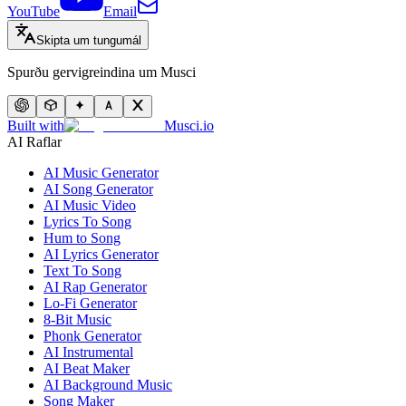
YouTube
Email
Skipta um tungumál
Spurðu gervigreindina um Musci
Built with
Musci.io
AI Raflar
AI Music Generator
AI Song Generator
AI Music Video
Lyrics To Song
Hum to Song
AI Lyrics Generator
Text To Song
AI Rap Generator
Lo-Fi Generator
8-Bit Music
Phonk Generator
AI Instrumental
AI Beat Maker
AI Background Music
Song Maker