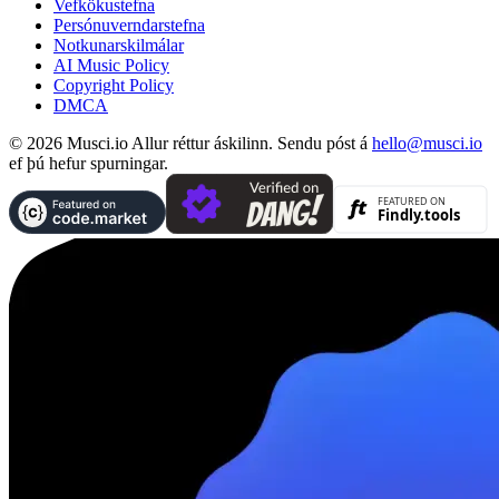
Vefkökustefna
Persónuverndarstefna
Notkunarskilmálar
AI Music Policy
Copyright Policy
DMCA
© 2026 Musci.io Allur réttur áskilinn. Sendu póst á
hello@musci.io
ef þú hefur spurningar.