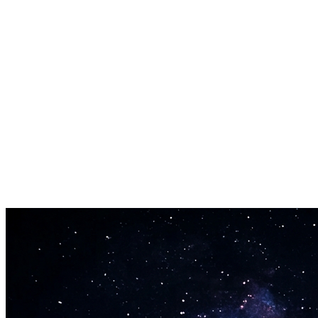
Hljóðfæraleið
Slökkva á raddi fyrir bakgrunnsmusik, podcast-sengum eða
myndbandsstigum. Lyria 3 framleiðir hreinan hljóðfæri eftir þörfum.
Knúið af Google DeepMind
Frá sömu rannsóknarstofunni bak við AlphaGo og Gemini.
Djarflegar AI-tónlistarrannsóknir, aðgengilegar fyrir alla í gegnum
þennan Lyria 3 tónlistarsmiðinn.