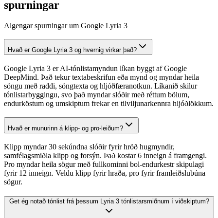
spurningar
Algengar spurningar um Google Lyria 3
Hvað er Google Lyria 3 og hvernig virkar það?
Google Lyria 3 er AI-tónlistamyndun líkan byggt af Google
DeepMind. Það tekur textabeskrifun eða mynd og myndar heila
söngu með raddi, söngtexta og hljóðfæranotkun. Líkanið skilur
tónlistarbyggingu, svo það myndar slóðir með réttum bölum,
endurköstum og umskiptum frekar en tilviljunarkennra hljóðlökkum.
Hvað er munurinn á klipp- og pro-leiðum?
Klipp myndar 30 sekúndna slóðir fyrir hröð hugmyndir,
samfélagsmiðla klipp og forsýn. Það kostar 6 inneign á framgengi.
Pro myndar heila sögur með fullkominni bol-endurkestr skipulagi
fyrir 12 inneign. Veldu klipp fyrir hraða, pro fyrir framleiðslubúna
sögur.
Get ég notað tónlist frá þessum Lyria 3 tónlistarsmiðnum í viðskiptum?