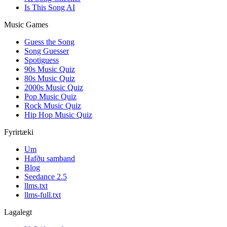
Is This Song AI
Music Games
Guess the Song
Song Guesser
Spotiguess
90s Music Quiz
80s Music Quiz
2000s Music Quiz
Pop Music Quiz
Rock Music Quiz
Hip Hop Music Quiz
Fyrirtæki
Um
Hafðu samband
Blog
Seedance 2.5
llms.txt
llms-full.txt
Lagalegt