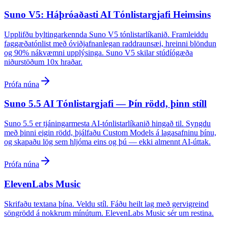
Suno V5: Háþróaðasti AI Tónlistargjafi Heimsins
Upplifðu byltingarkennda Suno V5 tónlistarlíkanið. Framleiddu
faggæðatónlist með óviðjafnanlegan raddraunsæi, hreinni blöndun
og 90% nákvæmni upplýsinga. Suno V5 skilar stúdíógæða
niðurstöðum 10x hraðar.
Prófa núna
Suno 5.5 AI Tónlistargjafi — Þín rödd, þinn stíll
Suno 5.5 er tjáningarmesta AI-tónlistarlíkanið hingað til. Syngdu
með þinni eigin rödd, þjálfaðu Custom Models á lagasafninu þínu,
og skapaðu lög sem hljóma eins og þú — ekki almennt AI-úttak.
Prófa núna
ElevenLabs Music
Skrifaðu textana þína. Veldu stíl. Fáðu heilt lag með gervigreind
söngrödd á nokkrum mínútum. ElevenLabs Music sér um restina.