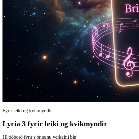
Fyrir leiki og kvikmyndir
Lyria 3 fyrir leiki og kvikmyndir
Hljóðborð fyrir sjónrænu verkefni þín