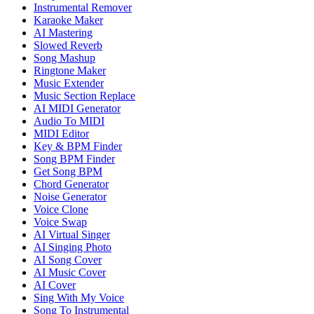
Instrumental Remover
Karaoke Maker
AI Mastering
Slowed Reverb
Song Mashup
Ringtone Maker
Music Extender
Music Section Replace
AI MIDI Generator
Audio To MIDI
MIDI Editor
Key & BPM Finder
Song BPM Finder
Get Song BPM
Chord Generator
Noise Generator
Voice Clone
Voice Swap
AI Virtual Singer
AI Singing Photo
AI Song Cover
AI Music Cover
AI Cover
Sing With My Voice
Song To Instrumental