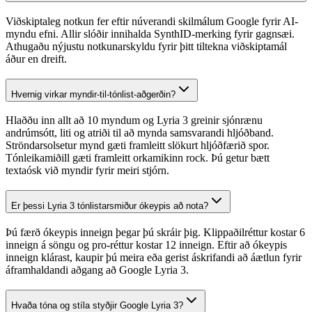
Viðskiptaleg notkun fer eftir núverandi skilmálum Google fyrir AI-
myndu efni. Allir slóðir innihalda SynthID-merking fyrir gagnsæi.
Athugaðu nýjustu notkunarskyldu fyrir þitt tiltekna viðskiptamál
áður en dreift.
Hvernig virkar myndir-til-tónlist-aðgerðin?
Hlaððu inn allt að 10 myndum og Lyria 3 greinir sjónrænu
andrúmsótt, liti og atriði til að mynda samsvarandi hljóðband.
Ströndarsolsetur mynd gæti framleitt slökurt hljóðfærið spor.
Tónleikamiðill gæti framleitt orkamikinn rock. Þú getur bætt
textaósk við myndir fyrir meiri stjórn.
Er þessi Lyria 3 tónlistarsmiður ókeypis að nota?
Þú færð ókeypis inneign þegar þú skráir þig. Klippaðilréttur kostar 6
inneign á söngu og pro-réttur kostar 12 inneign. Eftir að ókeypis
inneign klárast, kaupir þú meira eða gerist áskrifandi að áætlun fyrir
áframhaldandi aðgang að Google Lyria 3.
Hvaða tóna og stíla styðjir Google Lyria 3?