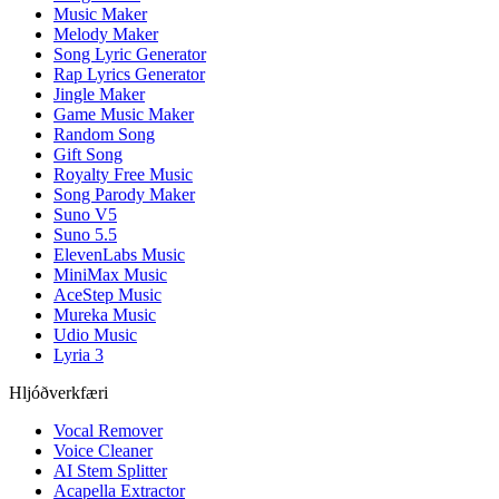
Music Maker
Melody Maker
Song Lyric Generator
Rap Lyrics Generator
Jingle Maker
Game Music Maker
Random Song
Gift Song
Royalty Free Music
Song Parody Maker
Suno V5
Suno 5.5
ElevenLabs Music
MiniMax Music
AceStep Music
Mureka Music
Udio Music
Lyria 3
Hljóðverkfæri
Vocal Remover
Voice Cleaner
AI Stem Splitter
Acapella Extractor