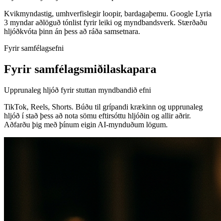
Kvikmyndastig, umhverfislegir loopir, bardagaþemu. Google Lyria
3 myndar aðlöguð tónlist fyrir leiki og myndbandsverk. Stærðaðu
hljóðkvóta þinn án þess að ráða samsetnara.
Fyrir samfélagsefni
Fyrir samfélagsmiðilaskapara
Upprunaleg hljóð fyrir stuttan myndbandið efni
TikTok, Reels, Shorts. Búðu til grípandi krækinn og upprunaleg
hljóð í stað þess að nota sömu eftirsóttu hljóðin og allir aðrir.
Aðfarðu þig með þínum eigin AI-mynduðum lögum.