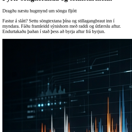
Dragðu næstu hugmynd um söngu fljótt
Fastur á slátt? Settu söngtextana þína og stillagangbraut inn í
myndara. Fáðu framleidd sýnishorn með raddi og útfærslu aftur.
Endurtakaðu þaðan í stað þess að byrja aftur frá byrjun.