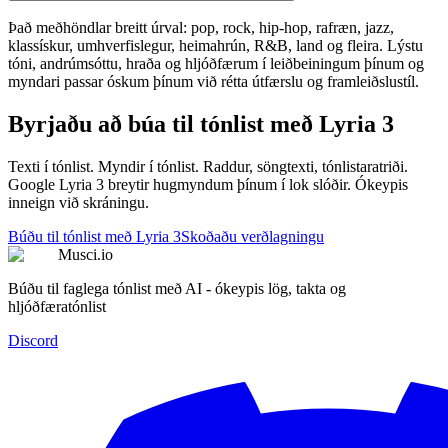
Það meðhöndlar breitt úrval: pop, rock, hip-hop, rafræn, jazz,
klassískur, umhverfislegur, heimahrún, R&B, land og fleira. Lýstu
tóni, andrúmsóttu, hraða og hljóðfærum í leiðbeiningum þínum og
myndari passar óskum þínum við rétta útfærslu og framleiðslustíl.
Byrjaðu að búa til tónlist með Lyria 3
Texti í tónlist. Myndir í tónlist. Raddur, söngtexti, tónlistaratriði.
Google Lyria 3 breytir hugmyndum þínum í lok slóðir. Ókeypis
inneign við skráningu.
Búðu til tónlist með Lyria 3
Skoðaðu verðlagningu
Musci.io
Búðu til faglega tónlist með AI - ókeypis lög, takta og
hljóðfæratónlist
Discord