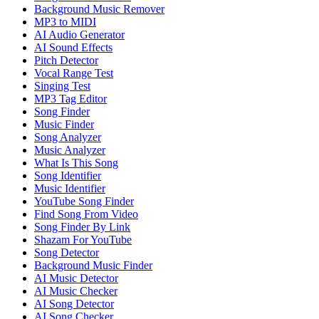
Background Music Remover
MP3 to MIDI
AI Audio Generator
AI Sound Effects
Pitch Detector
Vocal Range Test
Singing Test
MP3 Tag Editor
Song Finder
Music Finder
Song Analyzer
Music Analyzer
What Is This Song
Song Identifier
Music Identifier
YouTube Song Finder
Find Song From Video
Song Finder By Link
Shazam For YouTube
Song Detector
Background Music Finder
AI Music Detector
AI Music Checker
AI Song Detector
AI Song Checker