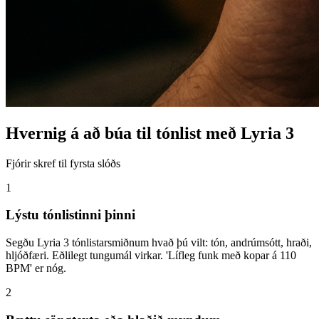
Hvernig á að búa til tónlist með Lyria 3
Fjórir skref til fyrsta slóðs
1
Lýstu tónlistinni þinni
Segðu Lyria 3 tónlistarsmiðnum hvað þú vilt: tón, andrúmsótt, hraði,
hljóðfæri. Eðlilegt tungumál virkar. 'Lífleg funk með kopar á 110
BPM' er nóg.
2