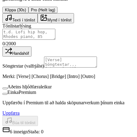
Klippa (30s)
Pro (Heilt lag)
Texti í tónlist
Mynd í tónlist
Tónlistarlýsing
0
/
2000
Handahóf
Söngtextar (valfrjálst)
Merki: [Verse] [Chorus] [Bridge] [Intro] [Outro]
Aðeins hljóðfæraleikur
Einka
Premium
Uppfærðu í Premium til að halda sköpunarverkum þínum einka
Uppfæra
Búa til tónlist
6
inneign
Staða
:
0