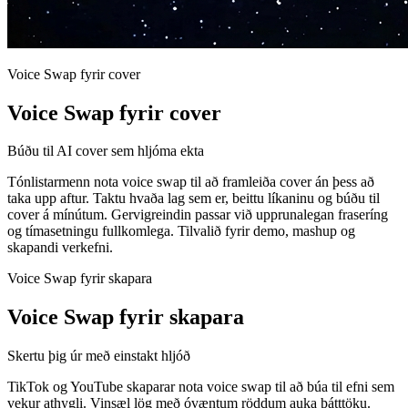
Voice Swap fyrir cover
Voice Swap fyrir cover
Búðu til AI cover sem hljóma ekta
Tónlistarmenn nota voice swap til að framleiða cover án þess að
taka upp aftur. Taktu hvaða lag sem er, beittu líkaninu og búðu til
cover á mínútum. Gervigreindin passar við upprunalegan fraseríng
og tímasetningu fullkomlega. Tilvalið fyrir demo, mashup og
skapandi verkefni.
Voice Swap fyrir skapara
Voice Swap fyrir skapara
Skertu þig úr með einstakt hljóð
TikTok og YouTube skaparar nota voice swap til að búa til efni sem
vekur athygli. Vinsæl lög með óvæntum röddum auka þátttöku.