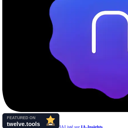
IA
Listé sur
IA-Insights