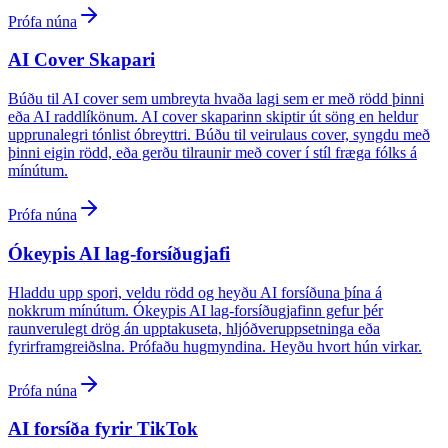
Prófa núna
AI Cover Skapari
Búðu til AI cover sem umbreyta hvaða lagi sem er með rödd þinni
eða AI raddlíkönum. AI cover skaparinn skiptir út söng en heldur
upprunalegri tónlist óbreyttri. Búðu til veirulaus cover, syngdu með
þinni eigin rödd, eða gerðu tilraunir með cover í stíl fræga fólks á
mínútum.
Prófa núna
Ókeypis AI lag-forsíðugjafi
Hladdu upp spori, veldu rödd og heyðu AI forsíðuna þína á
nokkrum mínútum. Ókeypis AI lag-forsíðugjafinn gefur þér
raunverulegt drög án upptakuseta, hljóðveruppsetninga eða
fyrirframgreiðslna. Prófaðu hugmyndina. Heyðu hvort hún virkar.
Prófa núna
AI forsíða fyrir TikTok