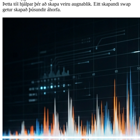
Þetta tól hjálpar þér að skapa veiru augnablik. Eitt skapandi swap
getur skapað þúsundir áhorfa.