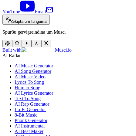
YouTube
Email
Skipta um tungumál
Spurðu gervigreindina um Musci
Built with
Musci.io
AI Raflar
AI Music Generator
AI Song Generator
AI Music Video
Lyrics To Song
Hum to Song
AI Lyrics Generator
Text To Song
AI Rap Generator
Lo-Fi Generator
8-Bit Music
Phonk Generator
AI Instrumental
AI Beat Maker