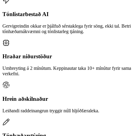
Tónlistarbestað AI
Gervigreindin okkar er þjálfuð sérstaklega fyrir söng, ekki tal. Betri
tónhæðarnákvæmni og tónlistarleg tjáning.
Hraðar niðurstöður
Umbreyting á 2 mínútum. Keppinautar taka 10+ mínútur fyrir sama
verkefni.
Hrein aðskilnaður
Leiðandi raddeinangrun tryggir núll hljóðfæraleka.
Tónhæðarstýring