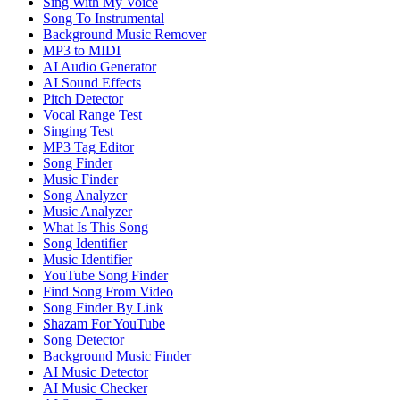
Sing With My Voice
Song To Instrumental
Background Music Remover
MP3 to MIDI
AI Audio Generator
AI Sound Effects
Pitch Detector
Vocal Range Test
Singing Test
MP3 Tag Editor
Song Finder
Music Finder
Song Analyzer
Music Analyzer
What Is This Song
Song Identifier
Music Identifier
YouTube Song Finder
Find Song From Video
Song Finder By Link
Shazam For YouTube
Song Detector
Background Music Finder
AI Music Detector
AI Music Checker