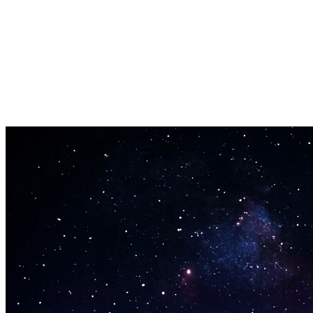
Heil lög
Virkar á heil lög allt að 10 mínútur. Engar lengdartakmarkanir.
Hágæða útflutningur
Sæktu niðurstöður í hljóðverslunar gæðum.