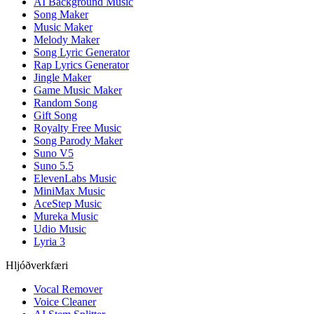
AI Background Music
Song Maker
Music Maker
Melody Maker
Song Lyric Generator
Rap Lyrics Generator
Jingle Maker
Game Music Maker
Random Song
Gift Song
Royalty Free Music
Song Parody Maker
Suno V5
Suno 5.5
ElevenLabs Music
MiniMax Music
AceStep Music
Mureka Music
Udio Music
Lyria 3
Hljóðverkfæri
Vocal Remover
Voice Cleaner