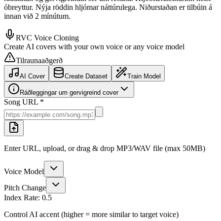
óbreyttur. Nýja röddin hljómar náttúrulega. Niðurstaðan er tilbúin á
innan við 2 mínútum.
RVC Voice Cloning
Create AI covers with your own voice or any voice model
Tilraunaaðgerð
AI Cover
Create Dataset
Train Model
Ráðleggingar um gervigreind cover
Song URL *
Enter URL, upload, or drag & drop MP3/WAV file (max 50MB)
Voice Model
Pitch Change
Index Rate:
0.5
Control AI accent (higher = more similar to target voice)