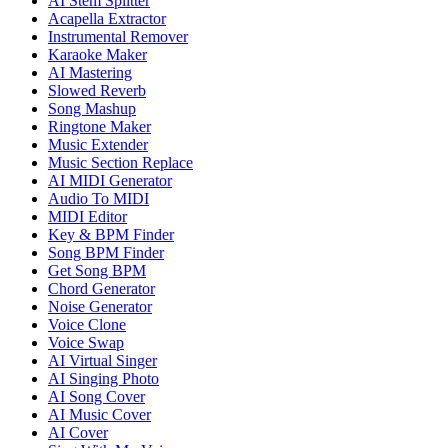
AI Stem Splitter
Acapella Extractor
Instrumental Remover
Karaoke Maker
AI Mastering
Slowed Reverb
Song Mashup
Ringtone Maker
Music Extender
Music Section Replace
AI MIDI Generator
Audio To MIDI
MIDI Editor
Key & BPM Finder
Song BPM Finder
Get Song BPM
Chord Generator
Noise Generator
Voice Clone
Voice Swap
AI Virtual Singer
AI Singing Photo
AI Song Cover
AI Music Cover
AI Cover