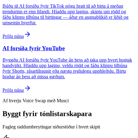
Búðu til AI forsíðu fyrir TikTok nógu hratt til að birta á meðan
trendurinn er enn lifandi. Hladdu upp laginu, skiptu um rödd og
fáðu klippu tilbúna til birtingar — áður en augnablikið er liðið og
umsemin hverfur.
Prófa núna
AI forsíða fyrir YouTube
Byggðu AI forsíðu fyrir YouTube án þess að taka upp hvert hugtak
handvirkt. Hladdu upp laginu, veldu rödd og fáðu klippu tilbúna
fyrir Shorts, rásartilraunir eða næstu reglulegu upphleðslu. Birtu
hraðar án þess að missa gæðum.
Prófa núna
Af hverju Voice Swap með Musci
Byggt fyrir tónlistarskapara
Fagleg raddumbreytingar niðurstöður í hvert skipti