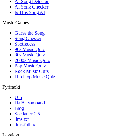
AI Song Detector
AI Song Checker
Is This Song AI
Music Games
Guess the Song
Song Guesser
Spotiguess
90s Music Quiz
80s Music Quiz
2000s Music Quiz
Pop Music Quiz
Rock Music Quiz
Hip Hop Music Quiz
Fyrirtæki
Um
Hafðu samband
Blog
Seedance 2.5
llms.txt
llms-full.txt
Lagalegt