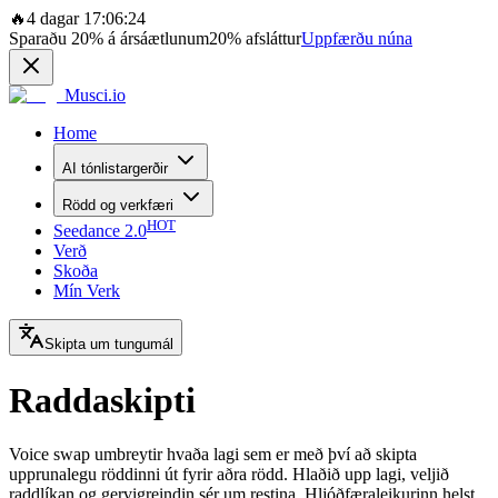
🔥
4 dagar 17:06:24
Sparaðu
20%
á ársáætlunum
20%
afsláttur
Uppfærðu núna
Musci.io
Home
AI tónlistargerðir
Rödd og verkfæri
HOT
Seedance 2.0
Verð
Skoða
Mín Verk
Skipta um tungumál
Raddaskipti
Voice swap umbreytir hvaða lagi sem er með því að skipta
upprunalegu röddinni út fyrir aðra rödd. Hlaðið upp lagi, veljið
raddlíkan og gervigreindin sér um restina. Hljóðfæraleikurinn helst