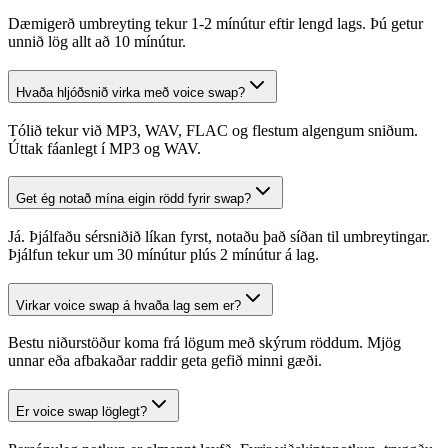
Dæmigerð umbreyting tekur 1-2 mínútur eftir lengd lags. Þú getur
unnið lög allt að 10 mínútur.
Hvaða hljóðsnið virka með voice swap?
Tólið tekur við MP3, WAV, FLAC og flestum algengum sniðum.
Úttak fáanlegt í MP3 og WAV.
Get ég notað mína eigin rödd fyrir swap?
Já. Þjálfaðu sérsniðið líkan fyrst, notaðu það síðan til umbreytingar.
Þjálfun tekur um 30 mínútur plús 2 mínútur á lag.
Virkar voice swap á hvaða lag sem er?
Bestu niðurstöður koma frá lögum með skýrum röddum. Mjög
unnar eða afbakaðar raddir geta gefið minni gæði.
Er voice swap löglegt?