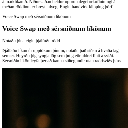
á marklíkanið. Niðurstaðan heldur upprunalegri orkuflutningi á
meðan röddinni er breytt alveg. Engin handvirk klipping þörf.
Voice Swap með sérsniðnum líkönum
Voice Swap með sérsniðnum líkönum
Notaðu þína eigin þjálfuðu rödd
Þjálfaðu líkan úr upptökum þínum, notaðu það síðan á hvaða lag
sem er. Heyrðu þig syngja lög sem þú gætir aldrei flutt á sviði.
Sérsniðin líkön leyfa þér að kanna stíltegundir utan raddsviðs þíns.