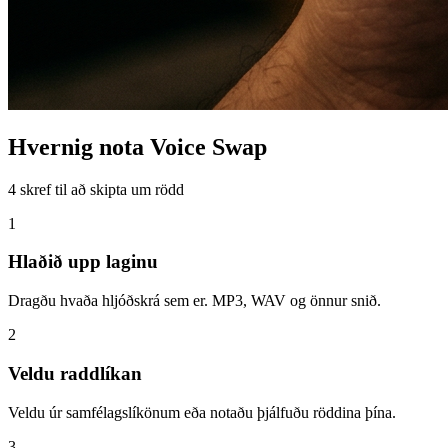
Hvernig nota Voice Swap
4 skref til að skipta um rödd
1
Hlaðið upp laginu
Dragðu hvaða hljóðskrá sem er. MP3, WAV og önnur snið.
2
Veldu raddlíkan
Veldu úr samfélagslíkönum eða notaðu þjálfuðu röddina þína.
3