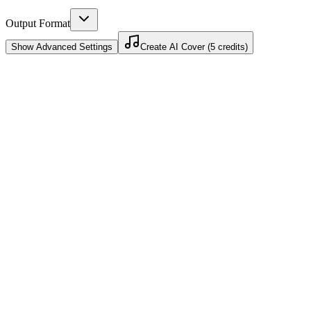
Output Format
Show
Advanced Settings
Create AI Cover (5 credits)
2 mínútna vinnsla
Umbreyting lokið á innan við 2 mínútum. Engin næturleg bið eða
biðraðir.