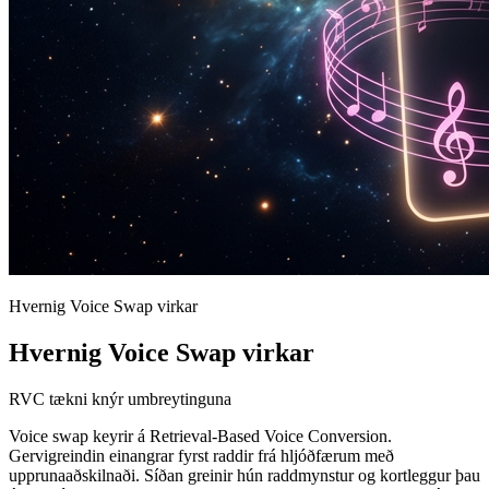
Hvernig Voice Swap virkar
Hvernig Voice Swap virkar
RVC tækni knýr umbreytinguna
Voice swap keyrir á Retrieval-Based Voice Conversion.
Gervigreindin einangrar fyrst raddir frá hljóðfærum með
upprunaaðskilnaði. Síðan greinir hún raddmynstur og kortleggur þau