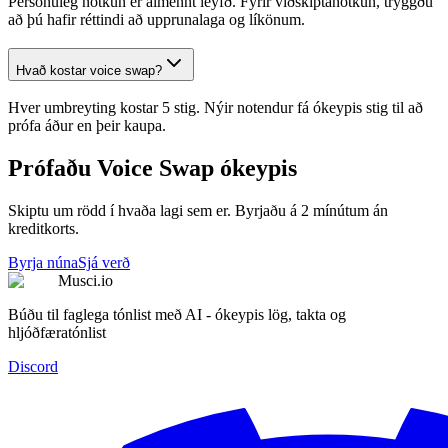
Persónuleg notkun er almennt leyfð. Fyrir viðskiptanotkun, tryggðu
að þú hafir réttindi að upprunalaga og líkönum.
Hvað kostar voice swap?
Hver umbreyting kostar 5 stig. Nýir notendur fá ókeypis stig til að
prófa áður en þeir kaupa.
Prófaðu Voice Swap ókeypis
Skiptu um rödd í hvaða lagi sem er. Byrjaðu á 2 mínútum án
kreditkorts.
Byrja núna
Sjá verð
Musci.io
Búðu til faglega tónlist með AI - ókeypis lög, takta og
hljóðfæratónlist
Discord