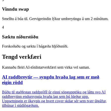
Vinndu swap
Smelltu á búa til. Gervigreindin lýkur umbreytingu á um 2 mínútum.
4
Sæktu niðurstöðu
Forskoðaðu og sæktu í hágæða hljóðsniði.
Tengd verkfæri
Kannaðu fleiri AI-tónlistarverkfæri sem virka vel saman.
AI raddbreytir — syngdu hvaða lag sem er með
eigin rödd
Búðu til staðfestan raddprófíl úr einni söngupptöku og láttu svo AI
raddbreytinn endursyngja hvaða lag sem þú hleður upp.
Uppsetningin er ókeypis og hvert cover skilar sér sem tvær útgáfur,
tilbúnar í stúdíógæðum.