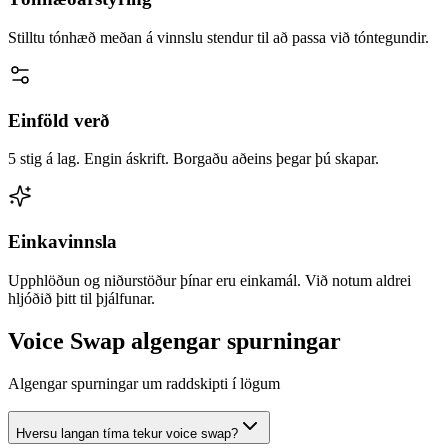
Stilltu tónhæð meðan á vinnslu stendur til að passa við tóntegundir.
Einföld verð
5 stig á lag. Engin áskrift. Borgaðu aðeins þegar þú skapar.
Einkavinnsla
Upphlöðun og niðurstöður þínar eru einkamál. Við notum aldrei
hljóðið þitt til þjálfunar.
Voice Swap algengar spurningar
Algengar spurningar um raddskipti í lögum
Hversu langan tíma tekur voice swap?