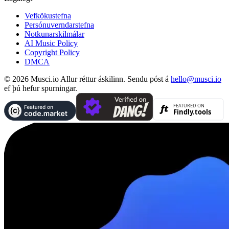
Vefkökustefna
Persónuverndarstefna
Notkunarskilmálar
AI Music Policy
Copyright Policy
DMCA
© 2026 Musci.io Allur réttur áskilinn. Sendu póst á
hello@musci.io
ef þú hefur spurningar.