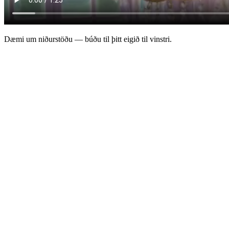
Dæmi um niðurstöðu — búðu til þitt eigið til vinstri.
Sjónrænt efni samstillt við lag
AI tónlistarmyndbandsgerðin fylgir laginu þínu sekúndu fyrir sekúndu