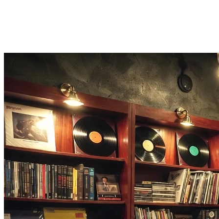
Lýstu stemningu
Bættu við lýsingu og AI tónlistarmyndbandsgerðin stýrir stíl, lýsingu o