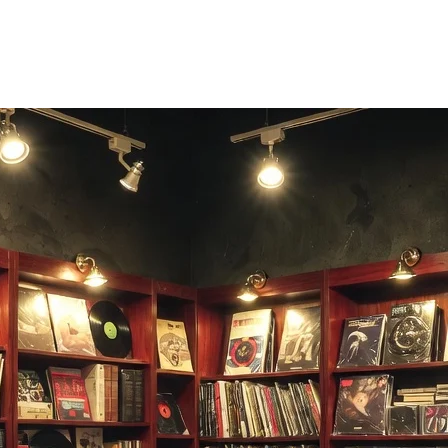
g leikstjórn — enginn ritstjóri þarf.