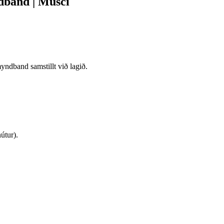
dband | Musci
yndband samstillt við lagið.
útur).