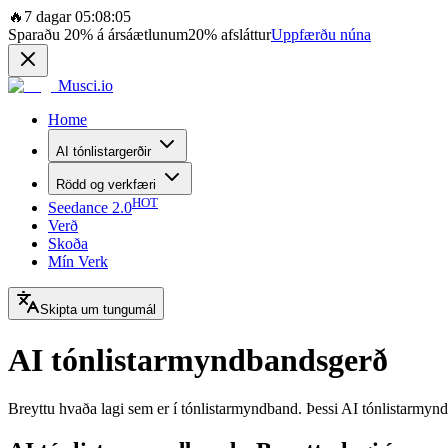
🔥
7 dagar 05:08:05
Sparaðu
20%
á ársáætlunum
20%
afsláttur
Uppfærðu núna
Musci.io
Home
AI tónlistargerðir
Rödd og verkfæri
HOT
Seedance 2.0
Verð
Skoða
Mín Verk
Skipta um tungumál
AI tónlistarmyndbandsgerð
Breyttu hvaða lagi sem er í tónlistarmyndband. Þessi AI tónlistarmynd