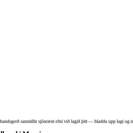
bandsgerð samstillir sjónrænt efni við lagið þitt — hladdu upp lagi og 