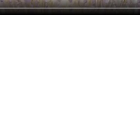
, þannig að hreyfing kemur með tónlistinni.