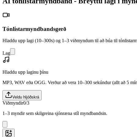
AI tónlistarmyndband - Breyttu lagi í myn
Tónlistarmyndbandsgerð
Hladdu upp lagi (10–300s) og 1–3 viðmyndum til að búa til tónlistarm
Lag
Hladdu upp laginu þínu
MP3, WAV eða OGG. Verður að vera 10–300 sekúndur (allt að 5 mín
Veldu hljóðskrá
Viðmyndir
0/3
1–3 myndir sem skilgreina sjónræna stíl myndbandsin.