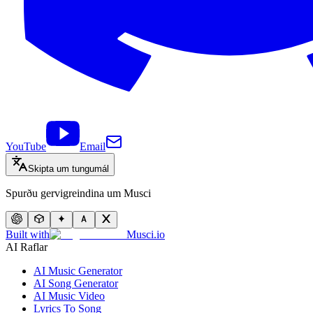
YouTube
Email
Skipta um tungumál
Spurðu gervigreindina um Musci
Built with
Musci.io
AI Raflar
AI Music Generator
AI Song Generator
AI Music Video
Lyrics To Song