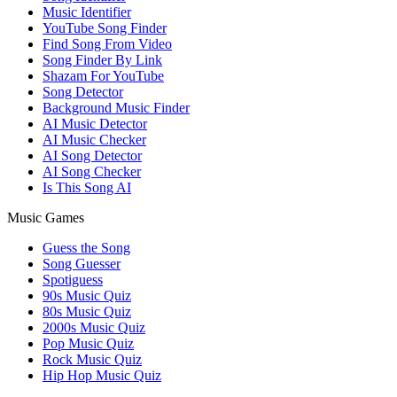
Music Identifier
YouTube Song Finder
Find Song From Video
Song Finder By Link
Shazam For YouTube
Song Detector
Background Music Finder
AI Music Detector
AI Music Checker
AI Song Detector
AI Song Checker
Is This Song AI
Music Games
Guess the Song
Song Guesser
Spotiguess
90s Music Quiz
80s Music Quiz
2000s Music Quiz
Pop Music Quiz
Rock Music Quiz
Hip Hop Music Quiz