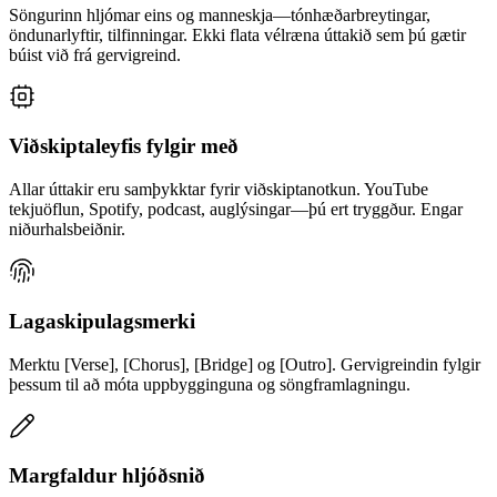
Söngurinn hljómar eins og manneskja—tónhæðarbreytingar,
öndunarlyftir, tilfinningar. Ekki flata vélræna úttakið sem þú gætir
búist við frá gervigreind.
Viðskiptaleyfis fylgir með
Allar úttakir eru samþykktar fyrir viðskiptanotkun. YouTube
tekjuöflun, Spotify, podcast, auglýsingar—þú ert tryggður. Engar
niðurhalsbeiðnir.
Lagaskipulagsmerki
Merktu [Verse], [Chorus], [Bridge] og [Outro]. Gervigreindin fylgir
þessum til að móta uppbygginguna og söngframlagningu.
Margfaldur hljóðsnið