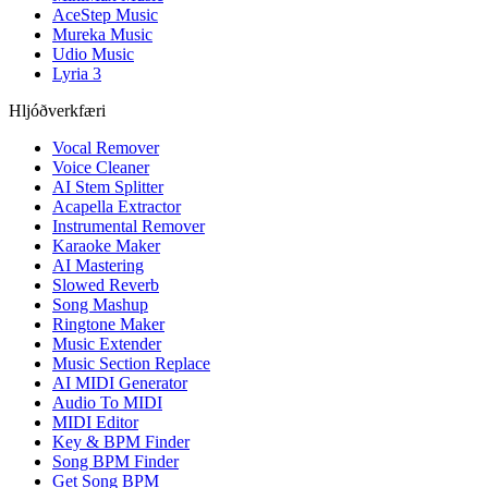
AceStep Music
Mureka Music
Udio Music
Lyria 3
Hljóðverkfæri
Vocal Remover
Voice Cleaner
AI Stem Splitter
Acapella Extractor
Instrumental Remover
Karaoke Maker
AI Mastering
Slowed Reverb
Song Mashup
Ringtone Maker
Music Extender
Music Section Replace
AI MIDI Generator
Audio To MIDI
MIDI Editor
Key & BPM Finder
Song BPM Finder
Get Song BPM