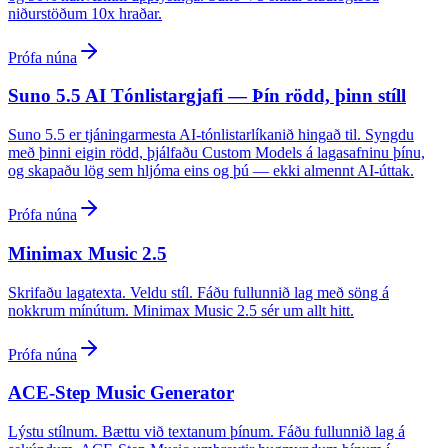
niðurstöðum 10x hraðar.
Prófa núna
Suno 5.5 AI Tónlistargjafi — Þín rödd, þinn stíll
Suno 5.5 er tjáningarmesta AI-tónlistarlíkanið hingað til. Syngdu
með þinni eigin rödd, þjálfaðu Custom Models á lagasafninu þínu,
og skapaðu lög sem hljóma eins og þú — ekki almennt AI-úttak.
Prófa núna
Minimax Music 2.5
Skrifaðu lagatexta. Veldu stíl. Fáðu fullunnið lag með söng á
nokkrum mínútum. Minimax Music 2.5 sér um allt hitt.
Prófa núna
ACE-Step Music Generator
Lýstu stílnum. Bættu við textanum þínum. Fáðu fullunnið lag á