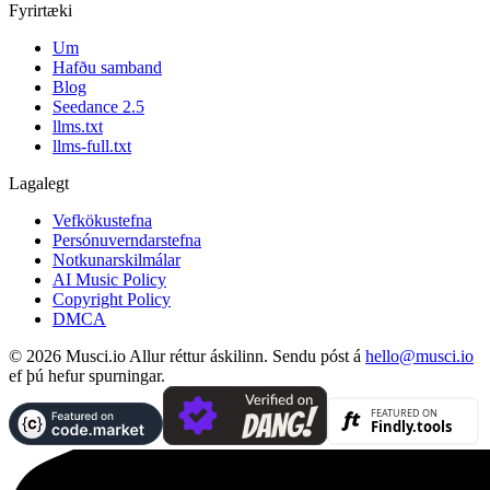
Fyrirtæki
Um
Hafðu samband
Blog
Seedance 2.5
llms.txt
llms-full.txt
Lagalegt
Vefkökustefna
Persónuverndarstefna
Notkunarskilmálar
AI Music Policy
Copyright Policy
DMCA
© 2026 Musci.io Allur réttur áskilinn. Sendu póst á
hello@musci.io
ef þú hefur spurningar.