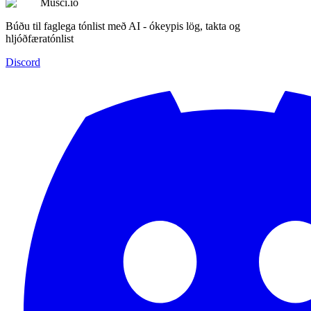
Musci.io
Búðu til faglega tónlist með AI - ókeypis lög, takta og
hljóðfæratónlist
Discord