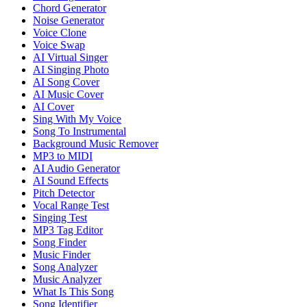
Chord Generator
Noise Generator
Voice Clone
Voice Swap
AI Virtual Singer
AI Singing Photo
AI Song Cover
AI Music Cover
AI Cover
Sing With My Voice
Song To Instrumental
Background Music Remover
MP3 to MIDI
AI Audio Generator
AI Sound Effects
Pitch Detector
Vocal Range Test
Singing Test
MP3 Tag Editor
Song Finder
Music Finder
Song Analyzer
Music Analyzer
What Is This Song
Song Identifier