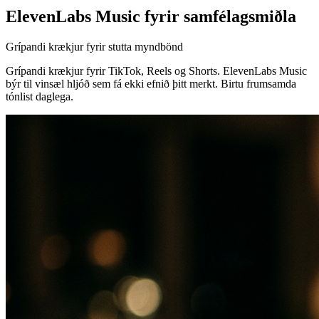
ElevenLabs Music fyrir samfélagsmiðla
Grípandi krækjur fyrir stutta myndbönd
Grípandi krækjur fyrir TikTok, Reels og Shorts. ElevenLabs Music
býr til vinsæl hljóð sem fá ekki efnið þitt merkt. Birtu frumsamda
tónlist daglega.