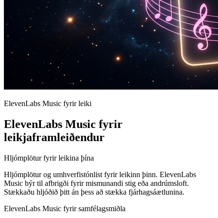
ElevenLabs Music fyrir leiki
ElevenLabs Music fyrir
leikjaframleiðendur
Hljómplötur fyrir leikina þína
Hljómplötur og umhverfistónlist fyrir leikinn þinn. ElevenLabs
Music býr til afbrigði fyrir mismunandi stig eða andrúmsloft.
Stækkaðu hljóðið þitt án þess að stækka fjárhagsáætlunina.
ElevenLabs Music fyrir samfélagsmiðla