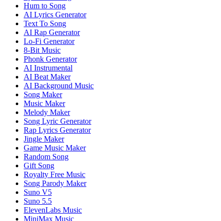
Hum to Song
AI Lyrics Generator
Text To Song
AI Rap Generator
Lo-Fi Generator
8-Bit Music
Phonk Generator
AI Instrumental
AI Beat Maker
AI Background Music
Song Maker
Music Maker
Melody Maker
Song Lyric Generator
Rap Lyrics Generator
Jingle Maker
Game Music Maker
Random Song
Gift Song
Royalty Free Music
Song Parody Maker
Suno V5
Suno 5.5
ElevenLabs Music
MiniMax Music