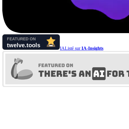
IA
Listé sur
IA-Insights