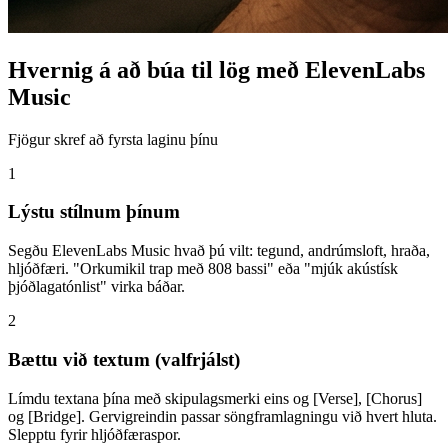
Hvernig á að búa til lög með ElevenLabs
Music
Fjögur skref að fyrsta laginu þínu
1
Lýstu stílnum þínum
Segðu ElevenLabs Music hvað þú vilt: tegund, andrúmsloft, hraða,
hljóðfæri. "Orkumikil trap með 808 bassi" eða "mjúk akústísk
þjóðlagatónlist" virka báðar.
2
Bættu við textum (valfrjálst)
Límdu textana þína með skipulagsmerki eins og [Verse], [Chorus]
og [Bridge]. Gervigreindin passar söngframlagningu við hvert hluta.
Slepptu fyrir hljóðfæraspor.