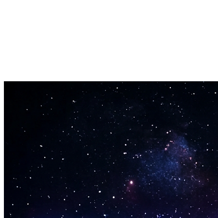
Borgaðu aðeins fyrir það sem þú býrð til. Stutt innsláttur eða full
upptaka—bæði tilbúin á nokkrum mínútum.
Hágæða hljóðúttak
Flytja út í MP3 eða WAV sniðum allt að CD gæðum (44.1kHz).
Nógu gott fyrir streymisvettvanga, útvarp eða faglega framleiðslu.