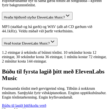
Hljóðfærahamur býr til sama gæða tónlist án söngradda—kjörinn
fyrir bakgrunnstónlist.
Hvaða hljóðsnið styður ElevenLabs Music?
MP3 (staðlað og há gæði) og WAV (allt að CD gæðum við
44.1kHz). Veldu miðað við þarfir verkefnisins.
Hvað kostar ElevenLabs Music?
1.2 einingar á sekúndu af búinni tónlist. 10 sekúndur kosta 12
einingar, 30 sekúndur kosta 36 einingar, 1 mínúta kostar 72 einingar,
2 mínútur kosta 144 einingar.
Búðu til fyrsta lagið þitt með ElevenLabs
Music
Frumsamda tónlist með gervigreind söng. Tilbúin á nokkrum
mínútum. Samþykkt fyrir viðskiptanotkun. Enginn upptökubúnaður.
Engin tónlistarkenning. Engin leyfisvandamál.
Búðu til lagið þitt
Skoða verð