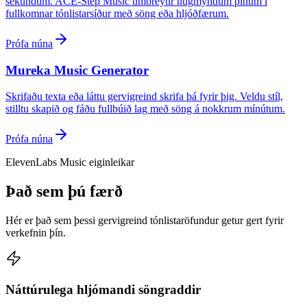
sekúndum. ACE-Step Music umbreytir hugmyndum þínum í
fullkomnar tónlistarsíður með söng eða hljóðfærum.
Prófa núna
Mureka Music Generator
Skrifaðu texta eða láttu gervigreind skrifa þá fyrir þig. Veldu stíl,
stilltu skapið og fáðu fullbúið lag með söng á nokkrum mínútum.
Prófa núna
ElevenLabs Music eiginleikar
Það sem þú færð
Hér er það sem þessi gervigreind tónlistaröfundur getur gert fyrir
verkefnin þín.
Náttúrulega hljómandi söngraddir