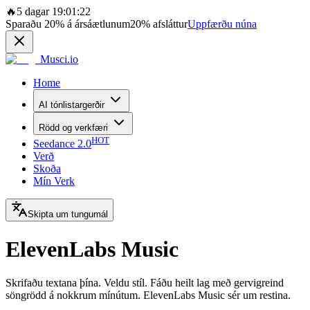
🔥
5 dagar 19:01:22
Sparaðu
20%
á ársáætlunum
20%
afsláttur
Uppfærðu núna
Musci.io
Home
AI tónlistargerðir
Rödd og verkfæri
HOT
Seedance 2.0
Verð
Skoða
Mín Verk
Skipta um tungumál
ElevenLabs Music
Skrifaðu textana þína. Veldu stíl. Fáðu heilt lag með gervigreind
söngrödd á nokkrum mínútum. ElevenLabs Music sér um restina.