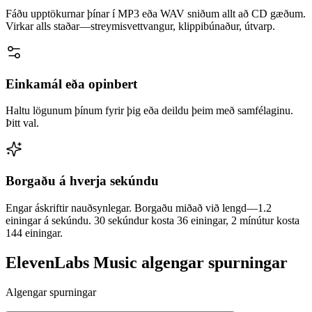
Fáðu upptökurnar þínar í MP3 eða WAV sniðum allt að CD gæðum.
Virkar alls staðar—streymisvettvangur, klippibúnaður, útvarp.
Einkamál eða opinbert
Haltu lögunum þínum fyrir þig eða deildu þeim með samfélaginu.
Þitt val.
Borgaðu á hverja sekúndu
Engar áskriftir nauðsynlegar. Borgaðu miðað við lengd—1.2
einingar á sekúndu. 30 sekúndur kosta 36 einingar, 2 mínútur kosta
144 einingar.
ElevenLabs Music algengar spurningar
Algengar spurningar