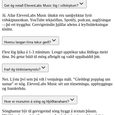
Get ég notað ElevenLabs Music lög í viðskiptum?
Já. Allar ElevenLabs Music úttakir eru samþykktar fyrir
viðskiptanotkun. YouTube tekjuöflun, Spotify, podcast, auglýsingar
—þú ert tryggður. Gervigreindin þjálfar aðeins á leyfisúttekningar
tónlist.
Hversu langan tíma tekur gerð?
Flest lög ljúka á 1-3 mínútum. Lengri upptökur taka lítillega meiri
tíma. Þú getur búið til mörg afbrigði og valið uppáhaldið þitt.
Þarf ég tónlistarreynslu?
Nei. Lýstu því sem þú vilt í venjulegu máli. "Gleðilegt popplag um
sumar" er nóg. ElevenLabs Music sér um tónsetningu, uppbyggingu
og framleiðslu.
Hver er munurinn á söng og hljóðfærahami?
Sönghamur býr til gervigreind söng byggt á textum þínum.