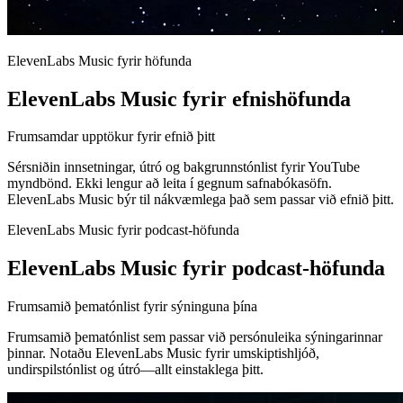
ElevenLabs Music fyrir höfunda
ElevenLabs Music fyrir efnishöfunda
Frumsamdar upptökur fyrir efnið þitt
Sérsniðin innsetningar, útró og bakgrunnstónlist fyrir YouTube
myndbönd. Ekki lengur að leita í gegnum safnabókasöfn.
ElevenLabs Music býr til nákvæmlega það sem passar við efnið þitt.
ElevenLabs Music fyrir podcast-höfunda
ElevenLabs Music fyrir podcast-höfunda
Frumsamið þematónlist fyrir sýninguna þína
Frumsamið þematónlist sem passar við persónuleika sýningarinnar
þinnar. Notaðu ElevenLabs Music fyrir umskiptishljóð,
undirspilstónlist og útró—allt einstaklega þitt.