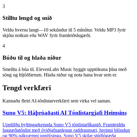
3
Stilltu lengd og snið
Veldu hversu langt—10 sekúndur til 5 mínútur. Veldu MP3 fyrir
skjóta notkun eða WAV fyrir framleiðslugæði.
4
Búðu til og hlaða niður
Smelltu á búa til. ElevenLabs Music byggir upptökuna þína með
söng og hljóðfærum. Hlaða niður og nota hana hvar sem er.
Tengd verkfæri
Kannaðu fleiri AI-tónlistarverkfæri sem virka vel saman.
Suno V5: Háþróaðasti AI Tónlistargjafi Heimsins
Upplifðu byltingarkennda Suno V5 tónlistarlíkanið. Framleiddu
faggæðatónlist með óviðjafnanlegan raddraunsæi, hreinni blöndun
og 90% nákvæmni upplýsinga. Suno V5 skilar stúdíógæða