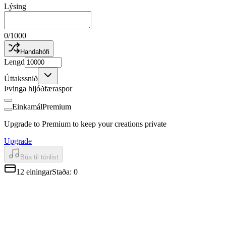
Lýsing
0
/
1000
Handahófi
Lengd
Úttakssnið
Þvinga hljóðfæraspor
Einkamál
Premium
Upgrade to Premium to keep your creations private
Upgrade
Búa til tónlist
12
einingar
Staða
:
0