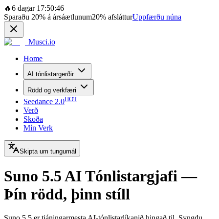
🔥
6 dagar 17:50:46
Sparaðu
20%
á ársáætlunum
20%
afsláttur
Uppfærðu núna
Musci.io
Home
AI tónlistargerðir
Rödd og verkfæri
HOT
Seedance 2.0
Verð
Skoða
Mín Verk
Skipta um tungumál
Suno 5.5 AI Tónlistargjafi —
Þín rödd, þinn stíll
Suno 5.5 er tjáningarmesta AI-tónlistarlíkanið hingað til. Syngdu