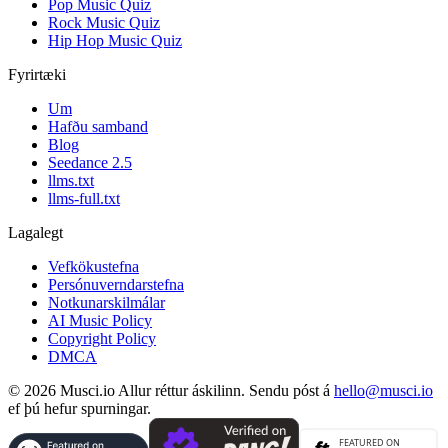
Pop Music Quiz
Rock Music Quiz
Hip Hop Music Quiz
Fyrirtæki
Um
Hafðu samband
Blog
Seedance 2.5
llms.txt
llms-full.txt
Lagalegt
Vefkökustefna
Persónuverndarstefna
Notkunarskilmálar
AI Music Policy
Copyright Policy
DMCA
© 2026 Musci.io Allur réttur áskilinn. Sendu póst á
hello@musci.io
ef þú hefur spurningar.