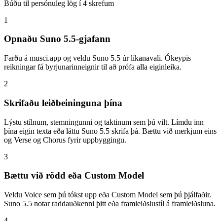
Búðu til persónuleg lög í 4 skrefum
1
Opnaðu Suno 5.5-gjafann
Farðu á musci.app og veldu Suno 5.5 úr líkanavali. Ókeypis
reikningar fá byrjunarinneignir til að prófa alla eiginleika.
2
Skrifaðu leiðbeininguna þína
Lýstu stílnum, stemningunni og taktinum sem þú vilt. Límdu inn
þína eigin texta eða láttu Suno 5.5 skrifa þá. Bættu við merkjum eins
og Verse og Chorus fyrir uppbyggingu.
3
Bættu við rödd eða Custom Model
Veldu Voice sem þú tókst upp eða Custom Model sem þú þjálfaðir.
Suno 5.5 notar raddauðkenni þitt eða framleiðslustíl á framleiðsluna.
4