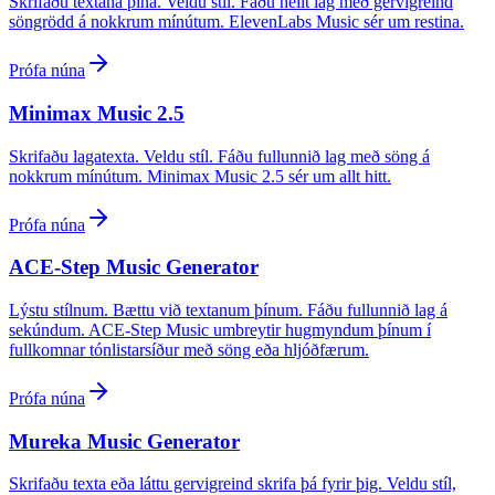
Skrifaðu textana þína. Veldu stíl. Fáðu heilt lag með gervigreind
söngrödd á nokkrum mínútum. ElevenLabs Music sér um restina.
Prófa núna
Minimax Music 2.5
Skrifaðu lagatexta. Veldu stíl. Fáðu fullunnið lag með söng á
nokkrum mínútum. Minimax Music 2.5 sér um allt hitt.
Prófa núna
ACE-Step Music Generator
Lýstu stílnum. Bættu við textanum þínum. Fáðu fullunnið lag á
sekúndum. ACE-Step Music umbreytir hugmyndum þínum í
fullkomnar tónlistarsíður með söng eða hljóðfærum.
Prófa núna
Mureka Music Generator
Skrifaðu texta eða láttu gervigreind skrifa þá fyrir þig. Veldu stíl,