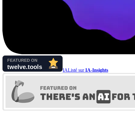
IA
Listé sur
IA-Insights