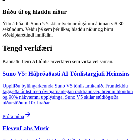
Búðu til og hladdu niður
Ýttu á búa til. Suno 5.5 skilar tveimur útgáfum á innan við 30
sekúndum. Veldu þá sem þér líkar, hladdu niður og birtu —
viðskiptaréttindi innifalin.
Tengd verkfæri
Kannaðu fleiri AI-tónlistarverkfæri sem virka vel saman.
Suno V5: Háþróaðasti AI Tónlistargjafi Heimsins
Upplifðu byltingarkennda Suno V5 tónlistarlíkanið. Framleiddu
faggæðatónlist með óviðjafnanlegan raddraunsæi, hreinni blöndun
og 90% nákvæmni upplýsinga. Suno V5 skilar stúdíógæða
niðurstöðum 10x hraðar.
Prófa núna
ElevenLabs Music