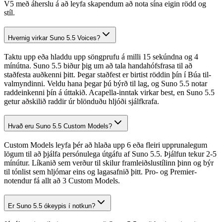
V5 með áherslu á að leyfa skapendum að nota sína eigin rödd og
stíl.
Hvernig virkar Suno 5.5 Voices?
Taktu upp eða hladdu upp söngprufu á milli 15 sekúndna og 4
mínútna. Suno 5.5 biður þig um að tala handahófsfrasa til að
staðfesta auðkenni þitt. Þegar staðfest er birtist röddin þín í Búa til-
valmyndinni. Veldu hana þegar þú býrð til lag, og Suno 5.5 notar
raddeinkenni þín á úttakið. Acapella-inntak virkar best, en Suno 5.5
getur aðskilið raddir úr blönduðu hljóði sjálfkrafa.
Hvað eru Suno 5.5 Custom Models?
Custom Models leyfa þér að hlaða upp 6 eða fleiri upprunalegum
lögum til að þjálfa persónulega útgáfu af Suno 5.5. Þjálfun tekur 2-5
mínútur. Líkanið sem verður til skilur framleiðslustílinn þinn og býr
til tónlist sem hljómar eins og lagasafnið þitt. Pro- og Premier-
notendur fá allt að 3 Custom Models.
Er Suno 5.5 ókeypis í notkun?