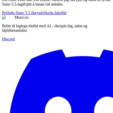
Suno 5.5-lagið þitt á innan við mínútu.
Prófaðu Suno 5.5 ókeypis
Skoða áskriftir
Musci.io
Búðu til faglega tónlist með AI - ókeypis lög, takta og
hljóðfæratónlist
Discord