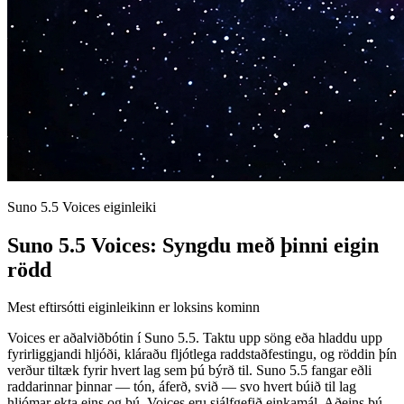
Suno 5.5 Voices eiginleiki
Suno 5.5 Voices: Syngdu með þinni eigin
rödd
Mest eftirsótti eiginleikinn er loksins kominn
Voices er aðalviðbótin í Suno 5.5. Taktu upp söng eða hladdu upp
fyrirliggjandi hljóði, kláraðu fljótlega raddstaðfestingu, og röddin þín
verður tiltæk fyrir hvert lag sem þú býrð til. Suno 5.5 fangar eðli
raddarinnar þinnar — tón, áferð, svið — svo hvert búið til lag
hljómar ekta eins og þú. Voices eru sjálfgefið einkamál. Aðeins þú