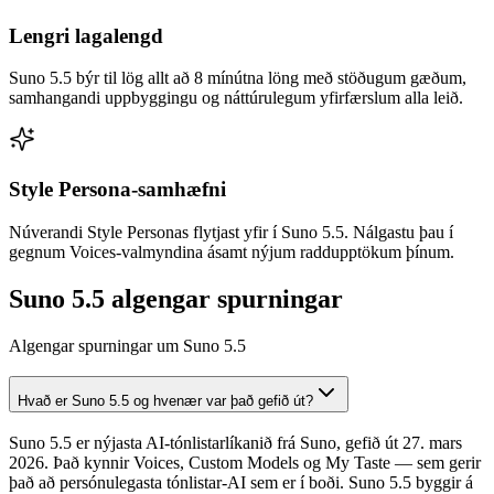
Lengri lagalengd
Suno 5.5 býr til lög allt að 8 mínútna löng með stöðugum gæðum,
samhangandi uppbyggingu og náttúrulegum yfirfærslum alla leið.
Style Persona-samhæfni
Núverandi Style Personas flytjast yfir í Suno 5.5. Nálgastu þau í
gegnum Voices-valmyndina ásamt nýjum raddupptökum þínum.
Suno 5.5 algengar spurningar
Algengar spurningar um Suno 5.5
Hvað er Suno 5.5 og hvenær var það gefið út?
Suno 5.5 er nýjasta AI-tónlistarlíkanið frá Suno, gefið út 27. mars
2026. Það kynnir Voices, Custom Models og My Taste — sem gerir
það að persónulegasta tónlistar-AI sem er í boði. Suno 5.5 byggir á