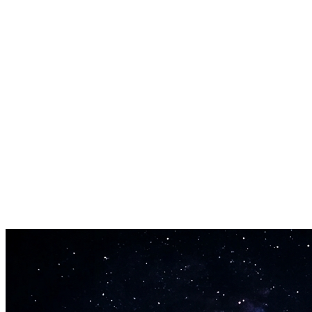
tilbúnar — með náttúrulegri framsögn á öllum tegundum.
Full skapandi stjórn
Stilltu takt, tónart, sveiflur og lagauppbyggingu. Skrifaðu þín eigin
texta eða láttu Suno 5.5 búa þá til. Notaðu merki eins og Verse,
Chorus og Bridge til að stýra útsetningu.
Viðskiptaréttindi innifalin
Pro- og Premier-áskrifendur eiga viðskiptaréttindin að öllum Suno
5.5-lögum. Dreifðu á Spotify, græddu á YouTube-myndböndum,
eða leyfðu fyrir kvikmyndir og auglýsingar.