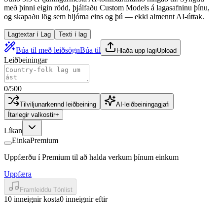
með þinni eigin rödd, þjálfaðu Custom Models á lagasafninu þínu,
og skapaðu lög sem hljóma eins og þú — ekki almennt AI-úttak.
Lagtextar í Lag
Texti í lag
Búa til með leiðsögn
Búa til
Hlaða upp lagi
Upload
Leiðbeiningar
0
/
500
Tilviljunarkennd leiðbeining
AI-leiðbeiningagjafi
Ítarlegir valkostir
+
Líkan
Einka
Premium
Uppfærðu í Premium til að halda verkum þínum einkum
Uppfæra
Framleiddu Tónlist
10 inneignir kosta
0 inneignir eftir