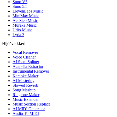
Suno V5
Suno 5.5
ElevenLabs Music
MiniMax Music
AceStep Music
Mureka Music
Udio Music
Lyria 3
Hljóðverkfæri
Vocal Remover
Voice Cleaner
AI Stem Splitter
Acapella Extractor
Instrumental Remover
Karaoke Maker
AI Mastering
Slowed Reverb
Song Mashup
Ringtone Maker
Music Extender
Music Section Replace
AI MIDI Generator
Audio To MIDI