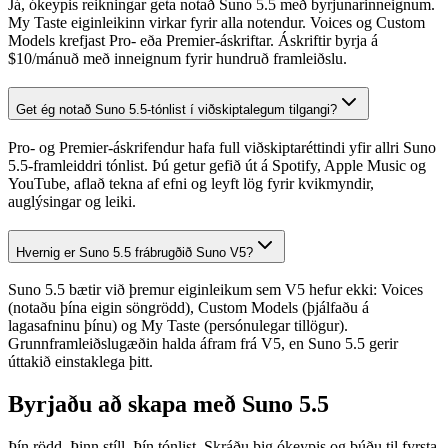
Já, ókeypis reikningar geta notað Suno 5.5 með byrjunarinneignum.
My Taste eiginleikinn virkar fyrir alla notendur. Voices og Custom
Models krefjast Pro- eða Premier-áskriftar. Áskriftir byrja á
$10/mánuð með inneignum fyrir hundruð framleiðslu.
Get ég notað Suno 5.5-tónlist í viðskiptalegum tilgangi?
Pro- og Premier-áskrifendur hafa full viðskiptaréttindi yfir allri Suno
5.5-framleiddri tónlist. Þú getur gefið út á Spotify, Apple Music og
YouTube, aflað tekna af efni og leyft lög fyrir kvikmyndir,
auglýsingar og leiki.
Hvernig er Suno 5.5 frábrugðið Suno V5?
Suno 5.5 bætir við þremur eiginleikum sem V5 hefur ekki: Voices
(notaðu þína eigin söngrödd), Custom Models (þjálfaðu á
lagasafninu þínu) og My Taste (persónulegar tillögur).
Grunnframleiðslugæðin halda áfram frá V5, en Suno 5.5 gerir
úttakið einstaklega þitt.
Byrjaðu að skapa með Suno 5.5
Þín rödd. Þinn stíll. Þín tónlist. Skráðu þig ókeypis og búðu til fyrsta