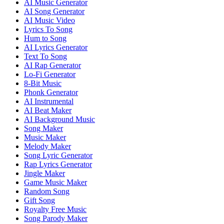
AI Music Generator
AI Song Generator
AI Music Video
Lyrics To Song
Hum to Song
AI Lyrics Generator
Text To Song
AI Rap Generator
Lo-Fi Generator
8-Bit Music
Phonk Generator
AI Instrumental
AI Beat Maker
AI Background Music
Song Maker
Music Maker
Melody Maker
Song Lyric Generator
Rap Lyrics Generator
Jingle Maker
Game Music Maker
Random Song
Gift Song
Royalty Free Music
Song Parody Maker