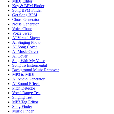
MIDI Editor
Key & BPM Finder
Song BPM Finder
Get Song BPM
Chord Generator
Noise Generator
Voice Clone
Voice Swap
AI Virtual Singer
AI Singing Photo
AI Song Cover
AI Music Cover
AI Cover
Sing With My Voice
Song To Instrumental
Background Music Remover
MP3 to MIDI
AI Audio Generator
AI Sound Effects
Pitch Detector
Vocal Range Test
Singing Test
MP3 Tag Editor
Song Finder
Music Finder