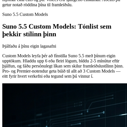
getur notað röddina þína til framleiðslu.
Suno 5.5 Custom Models
Suno 5.5 Custom Models: Tónlist sem
þekkir stílinn þinn
Þjálfaðu á þínu eigin lagasafni
Custom Models leyfa þér að fínstilla Suno 5.5 með þínum eigin
upptökum. Hladdu upp 6 eða fleiri lögum, bíddu 2-5 mínútur eftir
þjálfun, og fáðu persónulegt líkan sem skilur framleiðslustílinn þinn.
Pro- og Premier-notendur geta búið til allt að 3 Custom Models —
eitt fyrir hvert verkefni eða tegund sem þú vinnur í.