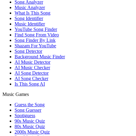
Song Analyzer
Music Analyzer
What Is This Song
Song Identifier
Music Identifier
YouTube Song Finder
Find Song From Video
Song Finder By Link
Shazam For YouTube
Song Detector
Background Music Finder
AI Music Detector
AI Music Checker
AI Song Detector
AI Song Checker
Is This Song AI
Music Games
Guess the Song
Song Guesser
Spotiguess
90s Music Quiz
80s Music Quiz
2000s Music Quiz