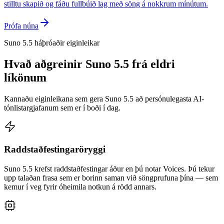
stilltu skapið og fáðu fullbúið lag með söng á nokkrum mínútum.
Prófa núna
Suno 5.5 háþróaðir eiginleikar
Hvað aðgreinir Suno 5.5 frá eldri
líkönum
Kannaðu eiginleikana sem gera Suno 5.5 að persónulegasta AI-
tónlistargjafanum sem er í boði í dag.
Raddstaðfestingaröryggi
Suno 5.5 krefst raddstaðfestingar áður en þú notar Voices. Þú tekur
upp talaðan frasa sem er borinn saman við söngprufuna þína — sem
kemur í veg fyrir óheimila notkun á rödd annars.