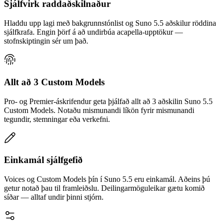
Sjálfvirk raddaðskilnaður
Hladdu upp lagi með bakgrunnstónlist og Suno 5.5 aðskilur röddina
sjálfkrafa. Engin þörf á að undirbúa acapella-upptökur —
stofnskiptingin sér um það.
Allt að 3 Custom Models
Pro- og Premier-áskrifendur geta þjálfað allt að 3 aðskilin Suno 5.5
Custom Models. Notaðu mismunandi líkön fyrir mismunandi
tegundir, stemningar eða verkefni.
Einkamál sjálfgefið
Voices og Custom Models þín í Suno 5.5 eru einkamál. Aðeins þú
getur notað þau til framleiðslu. Deilingarmöguleikar gætu komið
síðar — alltaf undir þinni stjórn.