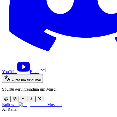
YouTube
Email
Skipta um tungumál
Spurðu gervigreindina um Musci
Built with
Musci.io
AI Raflar