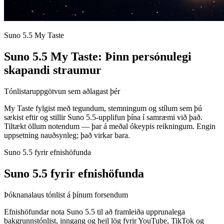
Suno 5.5 My Taste
Suno 5.5 My Taste: Þinn persónulegi
skapandi straumur
Tónlistaruppgötvun sem aðlagast þér
My Taste fylgist með tegundum, stemningum og stílum sem þú
sækist eftir og stillir Suno 5.5-upplifun þína í samræmi við það.
Tiltækt öllum notendum — þar á meðal ókeypis reikningum. Engin
uppsetning nauðsynleg; það virkar bara.
Suno 5.5 fyrir efnishöfunda
Suno 5.5 fyrir efnishöfunda
Þóknanalaus tónlist á þínum forsendum
Efnishöfundar nota Suno 5.5 til að framleiða upprunalega
bakgrunnstónlist, inngang og heil lög fyrir YouTube, TikTok og