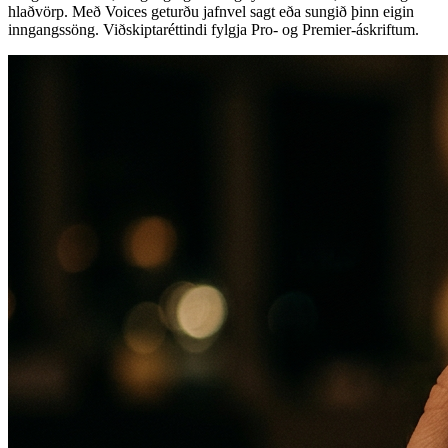
hlaðvörp. Með Voices geturðu jafnvel sagt eða sungið þinn eigin
inngangssöng. Viðskiptaréttindi fylgja Pro- og Premier-áskriftum.