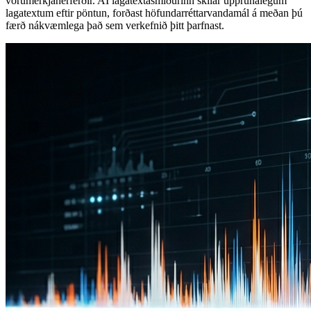
vörumerkjaherferðir. AI lagatextasmiðurinn skilar upprunalegum
lagatextum eftir pöntun, forðast höfundarréttarvandamál á meðan þú
færð nákvæmlega það sem verkefnið þitt þarfnast.