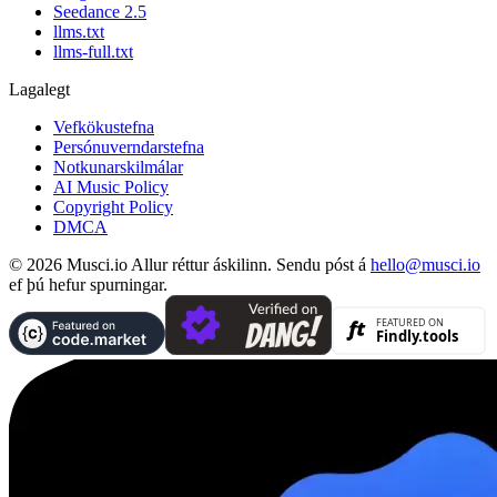
Seedance 2.5
llms.txt
llms-full.txt
Lagalegt
Vefkökustefna
Persónuverndarstefna
Notkunarskilmálar
AI Music Policy
Copyright Policy
DMCA
© 2026 Musci.io Allur réttur áskilinn. Sendu póst á
hello@musci.io
ef þú hefur spurningar.