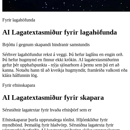
Fyrir lagahöfunda
AI Lagatextasmiður fyrir lagahöfunda
Brjóttu í gegnum skapandi hindranir samstundis
Sérhver lagahöfundur rekst á veggi. Þú hefur laglínu en engin orð.
Þú hefur hugmynd en finnur ekki krókin. AI lagatextasmiðurinn
gefur þér upphafspunkta - nýja sjónarhorn á þemu sem þú ert að
kanna. Notaðu hann til að kveikja hugmyndir, framleiða valkosti eða
klára hálfunnin lög.
Fyrir efnisskapara
AI Lagatextasmiður fyrir skapara
Sérsniðnir lagatextar fyrir hvaða efnisþörf sem er
Efnisskaparar þurfa upprunalega tónlist. Hljómkliður fyrir
myndbönd. Þemalög fyrir hlaðvörp. Sérsniðna lagatexta fyrir