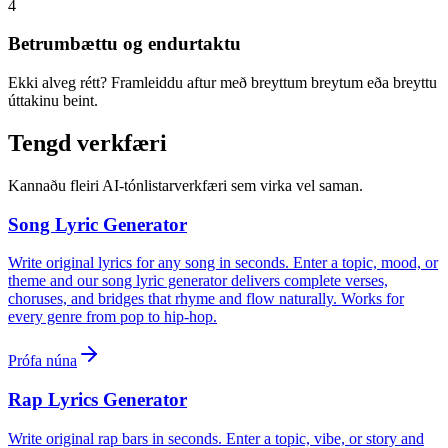
4
Betrumbættu og endurtaktu
Ekki alveg rétt? Framleiddu aftur með breyttum breytum eða breyttu
úttakinu beint.
Tengd verkfæri
Kannaðu fleiri AI-tónlistarverkfæri sem virka vel saman.
Song Lyric Generator
Write original lyrics for any song in seconds. Enter a topic, mood, or
theme and our song lyric generator delivers complete verses,
choruses, and bridges that rhyme and flow naturally. Works for
every genre from pop to hip-hop.
Prófa núna
Rap Lyrics Generator
Write original rap bars in seconds. Enter a topic, vibe, or story and