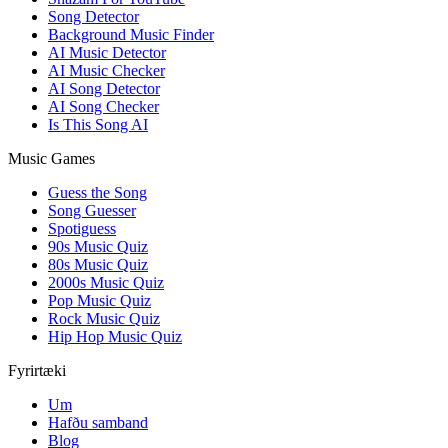
Song Detector
Background Music Finder
AI Music Detector
AI Music Checker
AI Song Detector
AI Song Checker
Is This Song AI
Music Games
Guess the Song
Song Guesser
Spotiguess
90s Music Quiz
80s Music Quiz
2000s Music Quiz
Pop Music Quiz
Rock Music Quiz
Hip Hop Music Quiz
Fyrirtæki
Um
Hafðu samband
Blog