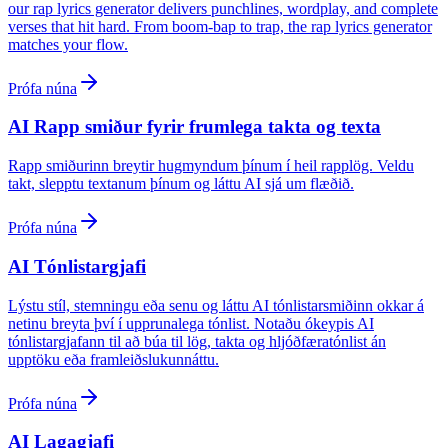
our rap lyrics generator delivers punchlines, wordplay, and complete
verses that hit hard. From boom-bap to trap, the rap lyrics generator
matches your flow.
Prófa núna
AI Rapp smiður fyrir frumlega takta og texta
Rapp smiðurinn breytir hugmyndum þínum í heil rapplög. Veldu
takt, slepptu textanum þínum og láttu AI sjá um flæðið.
Prófa núna
AI Tónlistargjafi
Lýstu stíl, stemningu eða senu og láttu AI tónlistarsmiðinn okkar á
netinu breyta því í upprunalega tónlist. Notaðu ókeypis AI
tónlistargjafann til að búa til lög, takta og hljóðfæratónlist án
upptöku eða framleiðslukunnáttu.
Prófa núna
AI Lagagjafi