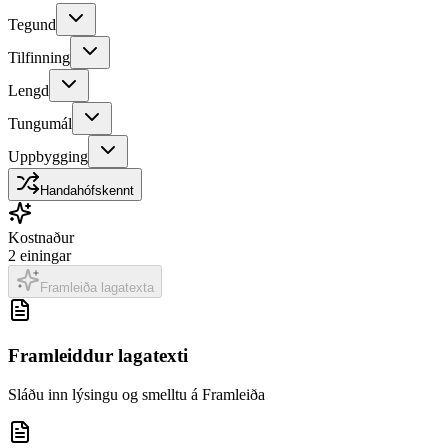
Tegund
Tilfinning
Lengd
Tungumál
Uppbygging
Handahófskennt
Kostnaður
2
einingar
Framleiða lagatexta
Framleiddur lagatexti
Sláðu inn lýsingu og smelltu á Framleiða