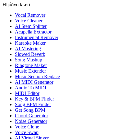
Hljóðverkfæri
Vocal Remover
Voice Cleaner
AI Stem Splitter
Acapella Extractor
Instrumental Remover
Karaoke Maker
AI Mastering
Slowed Reverb
Song Mashup
Ringtone Maker
Music Extender
Music Section Replace
AI MIDI Generator
Audio To MIDI
MIDI Editor
Key & BPM Finder
Song BPM Finder
Get Song BPM
Chord Generator
Noise Generator
Voice Clone
Voice Swap
AI Virtual Singer