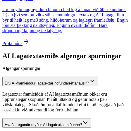
Umbreyttu hugmyndum þínum í heil lög á innan við 60 sekúndum.
Lýstu því sem þú vilt - stíl, stemmningu, texta - og AI Lagagjafinn
býr til heilt lag með söng, hljóðfærum og faglegri framleiðslu. Engin
tónlistarþekking nauðsynleg. Enginn dýr stúdíótími. Bara
sköpunargáfa þín og textalýsing.
Prófa núna
AI Lagatextasmiðs algengar spurningar
Algengar spurningar
Eru AI-framleiddur lagatextar höfundarréttarlausir?
Lagatextar framleiddir af AI lagatextasmiðnum okkar eru
upprunalegar sköpunar. Þú átt úttakið og getur notað það
viðskiptalega. Skoðaðu þó alltaf framleitt efni til að tryggja að það
passi ekki við núverandi lög fyrir tilviljun.
Hvaða tegundir styður AI lagatextasmiðurinn?