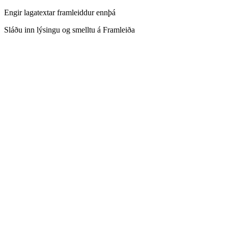
Engir lagatextar framleiddur ennþá
Sláðu inn lýsingu og smelltu á Framleiða