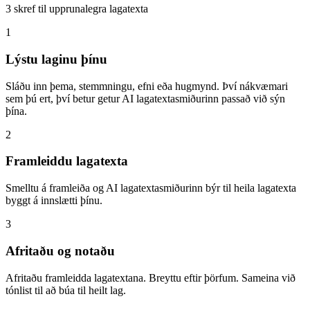
3 skref til upprunalegra lagatexta
1
Lýstu laginu þínu
Sláðu inn þema, stemmningu, efni eða hugmynd. Því nákvæmari
sem þú ert, því betur getur AI lagatextasmiðurinn passað við sýn
þína.
2
Framleiddu lagatexta
Smelltu á framleiða og AI lagatextasmiðurinn býr til heila lagatexta
byggt á innslætti þínu.
3
Afritaðu og notaðu
Afritaðu framleidda lagatextana. Breyttu eftir þörfum. Sameina við
tónlist til að búa til heilt lag.