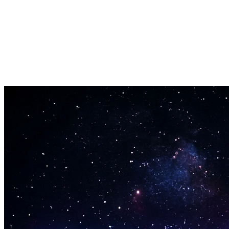
Engin bið. Sláðu inn hugmyndina þína og AI lagatextasmiðurinn
skilar heildstæðum lagatextum á sekúndum.
Breyta og betrumbæta
Notaðu framleidda lagatexta sem upphafspunkt. Breyttu,
endurraðaðu og gerðu þá einstaka þína.