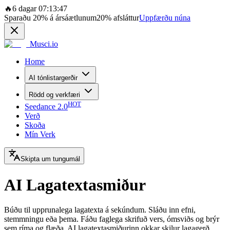
🔥
6 dagar 07:13:47
Sparaðu
20%
á ársáætlunum
20%
afsláttur
Uppfærðu núna
Musci.io
Home
AI tónlistargerðir
Rödd og verkfæri
HOT
Seedance 2.0
Verð
Skoða
Mín Verk
Skipta um tungumál
AI Lagatextasmiður
Búðu til upprunalega lagatexta á sekúndum. Sláðu inn efni,
stemmningu eða þema. Fáðu faglega skrifuð vers, ómsviðs og brýr
sem ríma og flæða. AI lagatextasmiðurinn okkar skilur lagagerð,