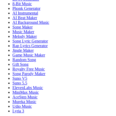
8-Bit Music
Phonk Generator
AI Instrumental
AI Beat Maker
AI Background Music
Song Maker
Music Maker
Melody Maker
Song Lyric Generator
Rap Lyrics Generator
Jingle Maker
Game Music Maker
Random Song
Gift Song
Royalty Free Music
Song Parody Maker
Suno V5
Suno 5.5
ElevenLabs Music
MiniMax Music
AceStep Music
Mureka Music
Udio Music
Lyria 3