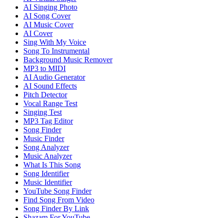
AI Singing Photo
AI Song Cover
AI Music Cover
AI Cover
Sing With My Voice
Song To Instrumental
Background Music Remover
MP3 to MIDI
AI Audio Generator
AI Sound Effects
Pitch Detector
Vocal Range Test
Singing Test
MP3 Tag Editor
Song Finder
Music Finder
Song Analyzer
Music Analyzer
What Is This Song
Song Identifier
Music Identifier
YouTube Song Finder
Find Song From Video
Song Finder By Link
Shazam For YouTube