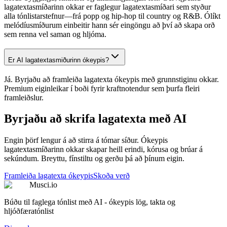
lagatextasmíðarinn okkar er faglegur lagatextasmíðari sem styður
alla tónlistarstefnur—frá popp og hip-hop til country og R&B. Ólíkt
melódíusmíðurum einbeitir hann sér eingöngu að því að skapa orð
sem renna vel saman og hljóma.
Er AI lagatextasmiðurinn ókeypis?
Já. Byrjaðu að framleiða lagatexta ókeypis með grunnstiginu okkar.
Premium eiginleikar í boði fyrir kraftnotendur sem þurfa fleiri
framleiðslur.
Byrjaðu að skrifa lagatexta með AI
Engin þörf lengur á að stirra á tómar síður. Ókeypis
lagatextasmíðarinn okkar skapar heill erindi, kórusa og brúar á
sekúndum. Breyttu, fínstiltu og gerðu þá að þínum eigin.
Framleiða lagatexta ókeypis
Skoða verð
Musci.io
Búðu til faglega tónlist með AI - ókeypis lög, takta og
hljóðfæratónlist