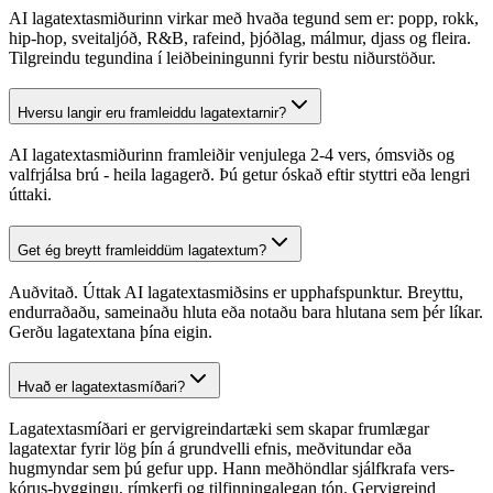
AI lagatextasmiðurinn virkar með hvaða tegund sem er: popp, rokk,
hip-hop, sveitaljóð, R&B, rafeind, þjóðlag, málmur, djass og fleira.
Tilgreindu tegundina í leiðbeiningunni fyrir bestu niðurstöður.
Hversu langir eru framleiddu lagatextarnir?
AI lagatextasmiðurinn framleiðir venjulega 2-4 vers, ómsviðs og
valfrjálsa brú - heila lagagerð. Þú getur óskað eftir styttri eða lengri
úttaki.
Get ég breytt framleiddüm lagatextum?
Auðvitað. Úttak AI lagatextasmiðsins er upphafspunktur. Breyttu,
endurraðaðu, sameinaðu hluta eða notaðu bara hlutana sem þér líkar.
Gerðu lagatextana þína eigin.
Hvað er lagatextasmíðari?
Lagatextasmíðari er gervigreindartæki sem skapar frumlægar
lagatextar fyrir lög þín á grundvelli efnis, meðvitundar eða
hugmyndar sem þú gefur upp. Hann meðhöndlar sjálfkrafa vers-
kórus-byggingu, rímkerfi og tilfinningalegan tón. Gervigreind