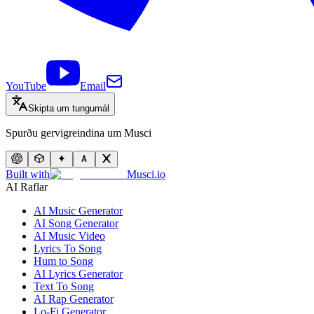
YouTube
Email
Skipta um tungumál
Spurðu gervigreindina um Musci
Built with
Musci.io
AI Raflar
AI Music Generator
AI Song Generator
AI Music Video
Lyrics To Song
Hum to Song
AI Lyrics Generator
Text To Song
AI Rap Generator
Lo-Fi Generator