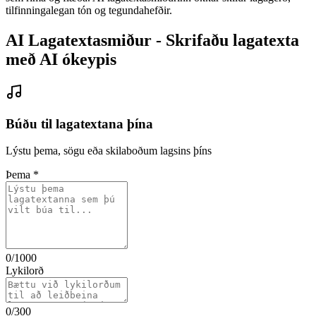
tilfinningalegan tón og tegundahefðir.
AI Lagatextasmiður - Skrifaðu lagatexta
með AI ókeypis
Búðu til lagatextana þína
Lýstu þema, sögu eða skilaboðum lagsins þíns
Þema
*
0
/1000
Lykilorð
0
/300