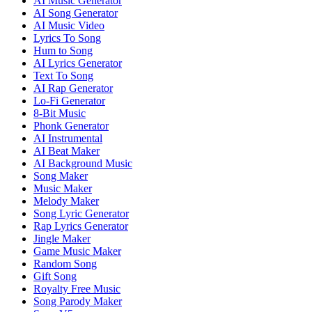
AI Music Generator
AI Song Generator
AI Music Video
Lyrics To Song
Hum to Song
AI Lyrics Generator
Text To Song
AI Rap Generator
Lo-Fi Generator
8-Bit Music
Phonk Generator
AI Instrumental
AI Beat Maker
AI Background Music
Song Maker
Music Maker
Melody Maker
Song Lyric Generator
Rap Lyrics Generator
Jingle Maker
Game Music Maker
Random Song
Gift Song
Royalty Free Music
Song Parody Maker