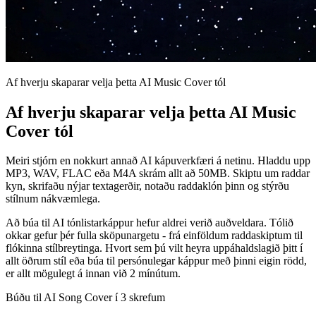
Af hverju skaparar velja þetta AI Music Cover tól
Af hverju skaparar velja þetta AI Music
Cover tól
Meiri stjórn en nokkurt annað AI kápuverkfæri á netinu. Hladdu upp
MP3, WAV, FLAC eða M4A skrám allt að 50MB. Skiptu um raddar
kyn, skrifaðu nýjar textagerðir, notaðu raddaklón þinn og stýrðu
stílnum nákvæmlega.
Að búa til AI tónlistarkáppur hefur aldrei verið auðveldara. Tólið
okkar gefur þér fulla sköpunargetu - frá einföldum raddaskiptum til
flókinna stílbreytinga. Hvort sem þú vilt heyra uppáhaldslagið þitt í
allt öðrum stíl eða búa til persónulegar káppur með þinni eigin rödd,
er allt mögulegt á innan við 2 mínútum.
Búðu til AI Song Cover í 3 skrefum