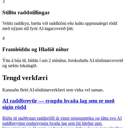
3
Stilltu raddstillingar
Veldu raddkyn, bættu við raddklóni eða haltu upprunalegri rödd
með nýjum stíl fyrir AI-lagacoverið þitt.
4
Framleiddu og Hlaðið niður
Ýttu á búa til, bíddu í um 2 mínútur, forskoðaðu AI-tónlistarcoverið
og sæktu lokalagið.
Tengd verkfæri
Kannaðu fleiri AI-tónlistarverkfæri sem virka vel saman.
AI raddbreytir — syngdu hvaða lag sem er með
eigin rödd
Búðu til staðfestan raddprófíl úr einni söngupptöku og láttu svo AI
raddbreytinn endursyngja hvaða lag sem þú hleður upp.