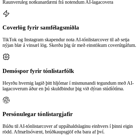
Raunveruleg notkunardæmi frá notendum AI-lagacovera
Coverlög fyrir samfélagsmiðla
TikTok og Instagram skapendur nota AI-tónlistarcover til að setja
nýjan blæ á vinsæl lög. Skerðu þig úr með einstökum coverútgáfum.
Demóspor fyrir tónlistarfólk
Heyrðu hvernig lagið þitt hljómar í mismunandi tegundum með AI-
lagacoverum áður en þú skuldbindur þig við dýran stúdíótíma.
Persónulegar tónlistargjafir
Búðu til AI-tónlistarcover af uppáhaldslaginu einhvers í þinni eigin
rödd. Afmælisóvænt, brúðkaupsgjöf eða bara af því.