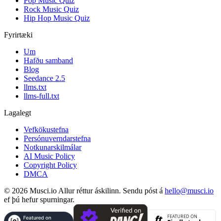
Pop Music Quiz
Rock Music Quiz
Hip Hop Music Quiz
Fyrirtæki
Um
Hafðu samband
Blog
Seedance 2.5
llms.txt
llms-full.txt
Lagalegt
Vefkökustefna
Persónuverndarstefna
Notkunarskilmálar
AI Music Policy
Copyright Policy
DMCA
© 2026 Musci.io Allur réttur áskilinn. Sendu póst á
hello@musci.io
ef þú hefur spurningar.