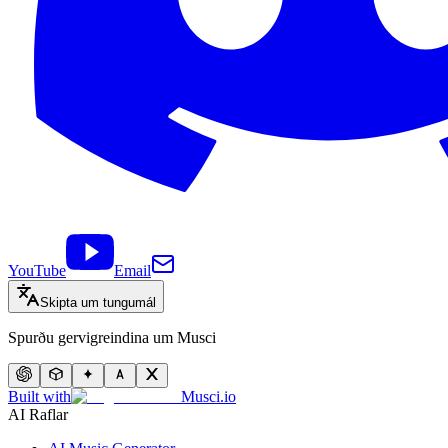
YouTube
Email
Skipta um tungumál
Spurðu gervigreindina um Musci
Built with
Musci.io
AI Raflar