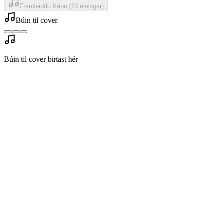
Framleiddu Kápu
(
10
einingar
)
Búin til cover
Búin til cover birtast hér
Aðskilnaður hljóðs