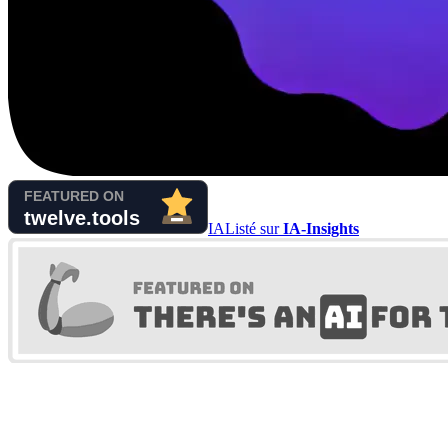
IA
Listé sur
IA-Insights