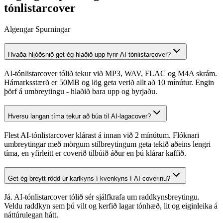
tónlistarcover
Algengar Spurningar
Hvaða hljóðsnið get ég hlaðið upp fyrir AI-tónlistarcover?
AI-tónlistarcover tólið tekur við MP3, WAV, FLAC og M4A skrám.
Hámarksstærð er 50MB og lög geta verið allt að 10 mínútur. Engin
þörf á umbreytingu - hlaðið bara upp og byrjaðu.
Hversu langan tíma tekur að búa til AI-lagacover?
Flest AI-tónlistarcover klárast á innan við 2 mínútum. Flóknari
umbreytingar með mörgum stílbreytingum geta tekið aðeins lengri
tíma, en yfirleitt er coverið tilbúið áður en þú klárar kaffið.
Get ég breytt rödd úr karlkyns í kvenkyns í AI-coverinu?
Já. AI-tónlistarcover tólið sér sjálfkrafa um raddkynsbreytingu.
Veldu raddkyn sem þú vilt og kerfið lagar tónhæð, lit og eiginleika á
náttúrulegan hátt.