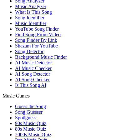
Song Analyzer
Music Analyzer
What Is This Song
Song Identifier
Music Identifier
YouTube Song Finder
Find Song From Video
Song Finder By Link
Shazam For YouTube
Song Detector
Background Music Finder
AI Music Detector
AI Music Checker
AI Song Detector
AI Song Checker
Is This Song AI
Music Games
Guess the Song
Song Guesser
Spotiguess
90s Music Quiz
80s Music Quiz
2000s Music Quiz