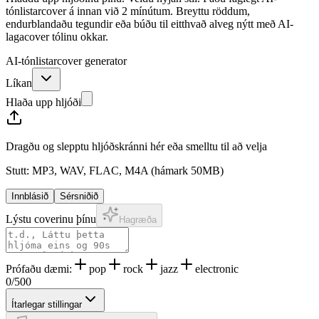
tónlistarcover á innan við 2 mínútum. Breyttu röddum,
endurblandaðu tegundir eða búðu til eitthvað alveg nýtt með AI-
lagacover tólinu okkar.
AI-tónlistarcover generator
Líkan
Hlaða upp hljóði
Dragðu og slepptu hljóðskránni hér eða smelltu til að velja
Stutt: MP3, WAV, FLAC, M4A (hámark 50MB)
Innblásið
Sérsniðið
Lýstu coverinu þínu
Hagræða
Prófaðu dæmi:
pop
rock
jazz
electronic
0
/
500
Ítarlegar stillingar