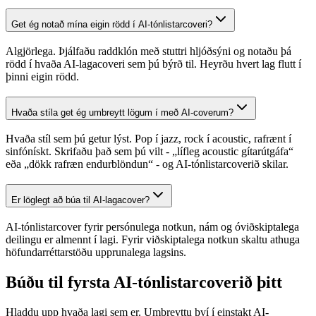
Get ég notað mína eigin rödd í AI-tónlistarcoveri?
Algjörlega. Þjálfaðu raddklón með stuttri hljóðsýni og notaðu þá
rödd í hvaða AI-lagacoveri sem þú býrð til. Heyrðu hvert lag flutt í
þinni eigin rödd.
Hvaða stíla get ég umbreytt lögum í með AI-coverum?
Hvaða stíl sem þú getur lýst. Pop í jazz, rock í acoustic, rafrænt í
sinfónískt. Skrifaðu það sem þú vilt - „lífleg acoustic gítarútgáfa“
eða „dökk rafræn endurblöndun“ - og AI-tónlistarcoverið skilar.
Er löglegt að búa til AI-lagacover?
AI-tónlistarcover fyrir persónulega notkun, nám og óviðskiptalega
deilingu er almennt í lagi. Fyrir viðskiptalega notkun skaltu athuga
höfundarréttarstöðu upprunalega lagsins.
Búðu til fyrsta AI-tónlistarcoverið þitt
Hladdu upp hvaða lagi sem er. Umbreyttu því í einstakt AI-