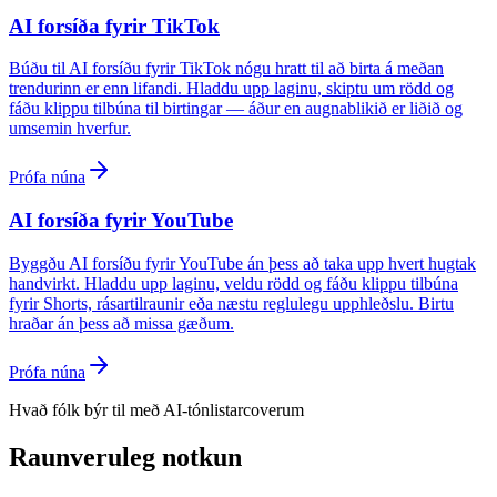
AI forsíða fyrir TikTok
Búðu til AI forsíðu fyrir TikTok nógu hratt til að birta á meðan
trendurinn er enn lifandi. Hladdu upp laginu, skiptu um rödd og
fáðu klippu tilbúna til birtingar — áður en augnablikið er liðið og
umsemin hverfur.
Prófa núna
AI forsíða fyrir YouTube
Byggðu AI forsíðu fyrir YouTube án þess að taka upp hvert hugtak
handvirkt. Hladdu upp laginu, veldu rödd og fáðu klippu tilbúna
fyrir Shorts, rásartilraunir eða næstu reglulegu upphleðslu. Birtu
hraðar án þess að missa gæðum.
Prófa núna
Hvað fólk býr til með AI-tónlistarcoverum
Raunveruleg notkun