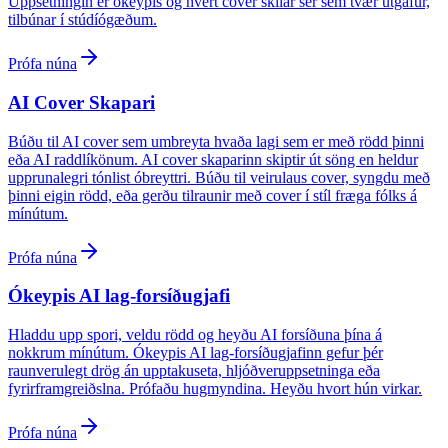
Uppsetningin er ókeypis og hvert cover skilar sér sem tvær útgáfur,
tilbúnar í stúdíógæðum.
Prófa núna
AI Cover Skapari
Búðu til AI cover sem umbreyta hvaða lagi sem er með rödd þinni
eða AI raddlíkönum. AI cover skaparinn skiptir út söng en heldur
upprunalegri tónlist óbreyttri. Búðu til veirulaus cover, syngdu með
þinni eigin rödd, eða gerðu tilraunir með cover í stíl fræga fólks á
mínútum.
Prófa núna
Ókeypis AI lag-forsíðugjafi
Hladdu upp spori, veldu rödd og heyðu AI forsíðuna þína á
nokkrum mínútum. Ókeypis AI lag-forsíðugjafinn gefur þér
raunverulegt drög án upptakuseta, hljóðveruppsetninga eða
fyrirframgreiðslna. Prófaðu hugmyndina. Heyðu hvort hún virkar.
Prófa núna