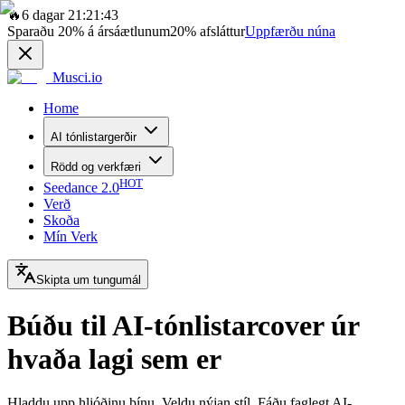
🔥
6 dagar 21:21:43
Sparaðu
20%
á ársáætlunum
20%
afsláttur
Uppfærðu núna
Musci.io
Home
AI tónlistargerðir
Rödd og verkfæri
HOT
Seedance 2.0
Verð
Skoða
Mín Verk
Skipta um tungumál
Búðu til AI-tónlistarcover úr
hvaða lagi sem er
Hladdu upp hljóðinu þínu. Veldu nýjan stíl. Fáðu faglegt AI-