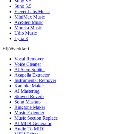
Suno V5
Suno 5.5
ElevenLabs Music
MiniMax Music
AceStep Music
Mureka Music
Udio Music
Lyria 3
Hljóðverkfæri
Vocal Remover
Voice Cleaner
AI Stem Splitter
Acapella Extractor
Instrumental Remover
Karaoke Maker
AI Mastering
Slowed Reverb
Song Mashup
Ringtone Maker
Music Extender
Music Section Replace
AI MIDI Generator
Audio To MIDI