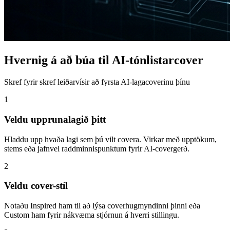
Hvernig á að búa til AI-tónlistarcover
Skref fyrir skref leiðarvísir að fyrsta AI-lagacoverinu þínu
1
Veldu upprunalagið þitt
Hladdu upp hvaða lagi sem þú vilt covera. Virkar með upptökum,
stems eða jafnvel raddminnispunktum fyrir AI-covergerð.
2
Veldu cover-stíl
Notaðu Inspired ham til að lýsa coverhugmyndinni þinni eða
Custom ham fyrir nákvæma stjórnun á hverri stillingu.