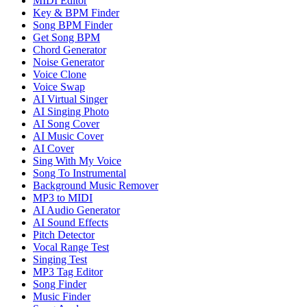
MIDI Editor
Key & BPM Finder
Song BPM Finder
Get Song BPM
Chord Generator
Noise Generator
Voice Clone
Voice Swap
AI Virtual Singer
AI Singing Photo
AI Song Cover
AI Music Cover
AI Cover
Sing With My Voice
Song To Instrumental
Background Music Remover
MP3 to MIDI
AI Audio Generator
AI Sound Effects
Pitch Detector
Vocal Range Test
Singing Test
MP3 Tag Editor
Song Finder
Music Finder