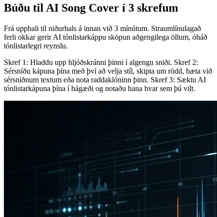
Búðu til AI Song Cover í 3 skrefum
Frá upphali til niðurhals á innan við 3 mínútum. Straumlínulagað
ferli okkar gerir AI tónlistarkáppu sköpun aðgengilega öllum, óháð
tónlistarlegri reynslu.
Skref 1: Hladdu upp hljóðskránni þinni í algengu sniði. Skref 2:
Sérsníðu kápuna þína með því að velja stíl, skipta um rödd, bæta við
sérsniðnum textum eða nota raddaklóninn þinn. Skref 3: Sæktu AI
tónlistarkápuna þína í hágæði og notaðu hana hvar sem þú vilt.