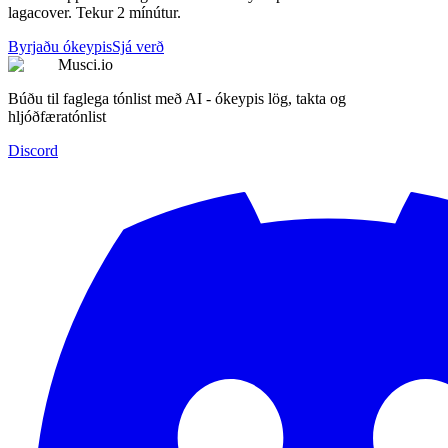
lagacover. Tekur 2 mínútur.
Byrjaðu ókeypis
Sjá verð
Musci.io
Búðu til faglega tónlist með AI - ókeypis lög, takta og
hljóðfæratónlist
Discord