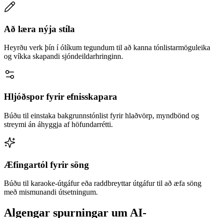
Að læra nýja stíla
Heyrðu verk þín í ólíkum tegundum til að kanna tónlistarmöguleika
og víkka skapandi sjóndeildarhringinn.
Hljóðspor fyrir efnisskapara
Búðu til einstaka bakgrunnstónlist fyrir hlaðvörp, myndbönd og
streymi án áhyggja af höfundarrétti.
Æfingartól fyrir söng
Búðu til karaoke-útgáfur eða raddbreyttar útgáfur til að æfa söng
með mismunandi útsetningum.
Algengar spurningar um AI-