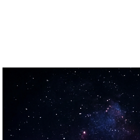
Sérsniðinn Texti
Skiptu út upprunalegum texta með eigin orðum á meðan laglínan
helst
Hröð Vinnsla
Fáðu AI-tónlistarcover tilbúið á innan við 2 mínútum, ekki
klukkustundum