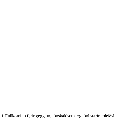
i. Fullkominn fyrir geggjun, tónskáldsemi og tónlistarframleiðslu.