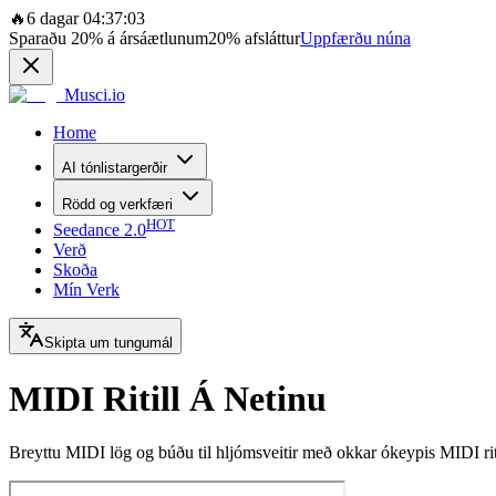
🔥
6 dagar 04:37:03
Sparaðu
20%
á ársáætlunum
20%
afsláttur
Uppfærðu núna
Musci.io
Home
AI tónlistargerðir
Rödd og verkfæri
HOT
Seedance 2.0
Verð
Skoða
Mín Verk
Skipta um tungumál
MIDI Ritill Á Netinu
Breyttu MIDI lög og búðu til hljómsveitir með okkar ókeypis MIDI ritl