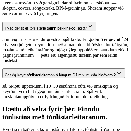
hverja samsvörun við gervigreindartól fyrir tónlistarsköpun —
sköpun, covers, söngextrakt, BPM-greiningu. Shazam stoppar við
samsvörunina; við byrjum þar.
Hvað gerist ef tónlistarleitarinn þekkir ekki lagið?
3 inneignirnar eru endurgreiddar sjálfkrafa. Fingrafarið er geymt í 24
klst. svo þú getur reynt aftur með annan hluta hljóðsins. Indí-útgáfur,
mashups, tónleikaútgáfur og mjög nýleg upphlöð eru stundum ekki í
gagnagrunninum — þetta eru algengustu tilfellin þar sem leitin
mistekst.
Get ég keyrt tónlistarleitarann á löngum DJ-mixum eða hlaðvarpi?
Já. Skiptu upptökunni í 10–30 sekúndna búta við umskiptin og
keyrðu hvern bút í gegnum tónlistarleitarann. Sjálfvirk
umskiptauppgötvun er fyrirhuguð fyrir premium-reikninga.
Hættu að velta fyrir þér. Finndu
tónlistina með tónlistarleitaranum.
Hvort sem það er bakgrunnstónlist í TikTok, tónlistin í YouTube-