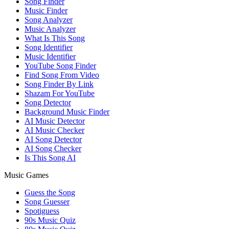
Song Finder
Music Finder
Song Analyzer
Music Analyzer
What Is This Song
Song Identifier
Music Identifier
YouTube Song Finder
Find Song From Video
Song Finder By Link
Shazam For YouTube
Song Detector
Background Music Finder
AI Music Detector
AI Music Checker
AI Song Detector
AI Song Checker
Is This Song AI
Music Games
Guess the Song
Song Guesser
Spotiguess
90s Music Quiz