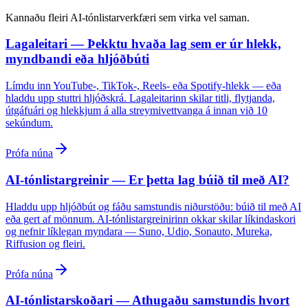
Kannaðu fleiri AI-tónlistarverkfæri sem virka vel saman.
Lagaleitari — Þekktu hvaða lag sem er úr hlekk,
myndbandi eða hljóðbúti
Límdu inn YouTube-, TikTok-, Reels- eða Spotify-hlekk — eða
hladdu upp stuttri hljóðskrá. Lagaleitarinn skilar titli, flytjanda,
útgáfuári og hlekkjum á alla streymivettvanga á innan við 10
sekúndum.
Prófa núna
AI-tónlistargreinir — Er þetta lag búið til með AI?
Hladdu upp hljóðbút og fáðu samstundis niðurstöðu: búið til með AI
eða gert af mönnum. AI-tónlistargreinirinn okkar skilar líkindaskori
og nefnir líklegan myndara — Suno, Udio, Sonauto, Mureka,
Riffusion og fleiri.
Prófa núna
AI-tónlistarskoðari — Athugaðu samstundis hvort