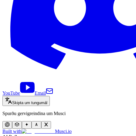
YouTube
Email
Skipta um tungumál
Spurðu gervigreindina um Musci
Built with
Musci.io