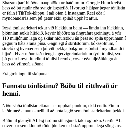
Shazam þarf hljóðnemaupptöku úr hátölurum. Google Hum krefst
þess að þú raulir eða syngir lagstefið. Hvorugt hjálpar þegar tónlistin
er falin í TikTok-klippu, í tali ofan á Instagram Reel eða í
myndbandsrás sem þú getur ekki spilað upphátt aftur.
Þessi tónlistarleitari tekur við hlekkjum beint — límdu inn hlekkinn,
þjónninn sækir hljóðið, keyrir hljóðræna fingrafaragreiningu á yfir
110 milljónum laga og skilar niðurstöðu án þess að spila upprunann í
gegnum hátalarana þína. Gagnlegt á skrifstofum, bókasöfnum, í
strætó og hvenær sem þú vilt þekkja bakgrunnstónlist í myndbandi í
hljóði. Hver niðurstaða tengist gervigreindartólum fyrir tónlist, svo
þú getur breytt fundinni tónlist í remix, cover eða hljóðlíkingu án
þess að yfirgefa síðuna.
Frá greiningu til sköpunar
Fannstu tónlistina? Búðu til eitthvað úr
henni.
Niðurstaða tónlistarleitarans er upphafspunktur, ekki endir. Fimm
leiðir með einum smelli til að nota lagið sem tónlistarleitarinn þekkti.
Búðu til glænýtt AI-lag í sömu stíltegund, takti og orku. Gerðu AI-
cover þar sem klónuð rödd þín kemur í stað upprunalega söngsins.