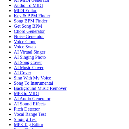
AI MIDI Generator
Audio To MIDI
MIDI Editor
Key & BPM Finder
Song BPM Finder
Get Song BPM
Chord Generator
Noise Generator
Voice Clone
Voice Swap
AI Virtual Singer
AI Singing Photo
AI Song Cover
AI Music Cover
AI Cover
Sing With My Voice
Song To Instrumental
Background Music Remover
MP3 to MIDI
AI Audio Generator
AI Sound Effects
Pitch Detector
Vocal Range Test
Singing Test
MP3 Tag Editor