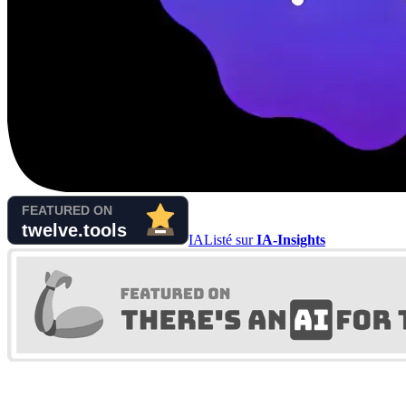
IA
Listé sur
IA-Insights