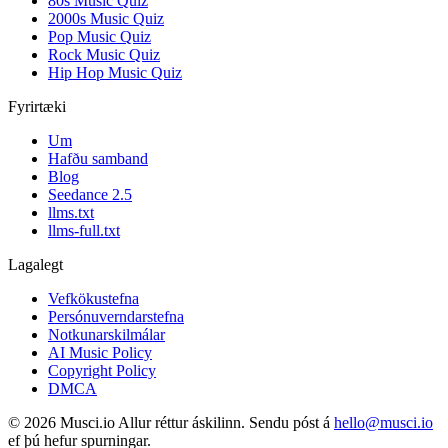
80s Music Quiz
2000s Music Quiz
Pop Music Quiz
Rock Music Quiz
Hip Hop Music Quiz
Fyrirtæki
Um
Hafðu samband
Blog
Seedance 2.5
llms.txt
llms-full.txt
Lagalegt
Vefkökustefna
Persónuverndarstefna
Notkunarskilmálar
AI Music Policy
Copyright Policy
DMCA
© 2026 Musci.io Allur réttur áskilinn. Sendu póst á
hello@musci.io
ef þú hefur spurningar.