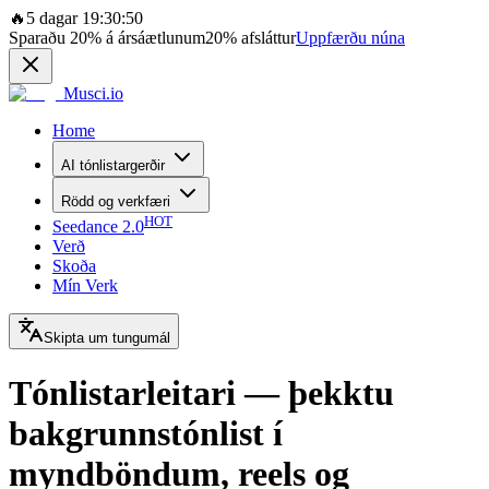
🔥
5 dagar 19:30:50
Sparaðu
20%
á ársáætlunum
20%
afsláttur
Uppfærðu núna
Musci.io
Home
AI tónlistargerðir
Rödd og verkfæri
HOT
Seedance 2.0
Verð
Skoða
Mín Verk
Skipta um tungumál
Tónlistarleitari — þekktu
bakgrunnstónlist í
myndböndum, reels og