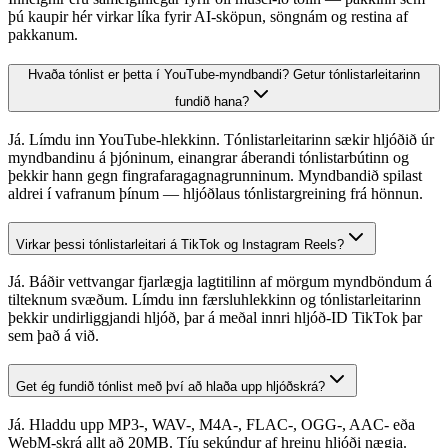
þú kaupir hér virkar líka fyrir AI-sköpun, söngnám og restina af
pakkanum.
Hvaða tónlist er þetta í YouTube-myndbandi? Getur tónlistarleitarinn
fundið hana?
Já. Límdu inn YouTube-hlekkinn. Tónlistarleitarinn sækir hljóðið úr
myndbandinu á þjóninum, einangrar áberandi tónlistarbútinn og
þekkir hann gegn fingrafaragagnagrunninum. Myndbandið spilast
aldrei í vafranum þínum — hljóðlaus tónlistargreining frá hönnun.
Virkar þessi tónlistarleitari á TikTok og Instagram Reels?
Já. Báðir vettvangar fjarlægja lagtitilinn af mörgum myndböndum á
tilteknum svæðum. Límdu inn færsluhlekkinn og tónlistarleitarinn
þekkir undirliggjandi hljóð, þar á meðal innri hljóð-ID TikTok þar
sem það á við.
Get ég fundið tónlist með því að hlaða upp hljóðskrá?
Já. Hladdu upp MP3-, WAV-, M4A-, FLAC-, OGG-, AAC- eða
WebM-skrá allt að 20MB. Tíu sekúndur af hreinu hljóði nægja.