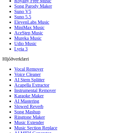
Royalty Free Music
Song Parody Maker
Suno V5
Suno 5.5
ElevenLabs Music
MiniMax Music
AceStep Music
Mureka Music
Udio Music
Lyria 3
Hljóðverkfæri
Vocal Remover
Voice Cleaner
AI Stem Splitter
Acapella Extractor
Instrumental Remover
Karaoke Maker
AI Mastering
Slowed Reverb
Song Mashup
Ringtone Maker
Music Extender
Music Section Replace