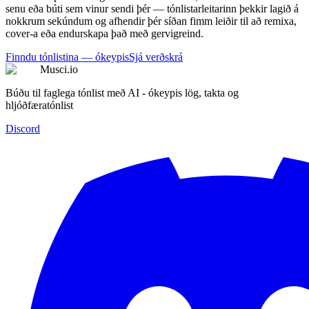
senu eða búti sem vinur sendi þér — tónlistarleitarinn þekkir lagið á
nokkrum sekúndum og afhendir þér síðan fimm leiðir til að remixa,
cover-a eða endurskapa það með gervigreind.
Finndu tónlistina — ókeypis
Sjá verðskrá
Musci.io
Búðu til faglega tónlist með AI - ókeypis lög, takta og
hljóðfæratónlist
Discord