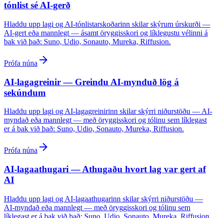
tónlist sé AI-gerð
Hladdu upp lagi og AI-tónlistarskoðarinn skilar skýrum úrskurði —
AI-gert eða mannlegt — ásamt öryggisskori og líklegustu vélinni á
bak við það: Suno, Udio, Sonauto, Mureka, Riffusion.
Prófa núna
AI-lagagreinir — Greindu AI-mynduð lög á
sekúndum
Hladdu upp lagi og AI-lagagreinirinn skilar skýrri niðurstöðu — AI-
myndað eða mannlegt — með öryggisskori og tólinu sem líklegast
er á bak við það: Suno, Udio, Sonauto, Mureka, Riffusion.
Prófa núna
AI-lagaathugari — Athugaðu hvort lag var gert af
AI
Hladdu upp lagi og AI-lagaathugarinn skilar skýrri niðurstöðu —
AI-myndað eða mannlegt — með öryggisskori og tólinu sem
líklegast er á bak við það: Suno, Udio, Sonauto, Mureka, Riffusion.