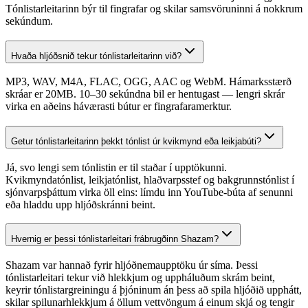
Tónlistarleitarinn býr til fingrafar og skilar samsvöruninni á nokkrum
sekúndum.
Hvaða hljóðsnið tekur tónlistarleitarinn við?
MP3, WAV, M4A, FLAC, OGG, AAC og WebM. Hámarksstærð
skráar er 20MB. 10–30 sekúndna bil er hentugast — lengri skrár
virka en aðeins háværasti bútur er fingrafaramerktur.
Getur tónlistarleitarinn þekkt tónlist úr kvikmynd eða leikjabúti?
Já, svo lengi sem tónlistin er til staðar í upptökunni.
Kvikmyndatónlist, leikjatónlist, hlaðvarpsstef og bakgrunnstónlist í
sjónvarpsþáttum virka öll eins: límdu inn YouTube-búta af senunni
eða hladdu upp hljóðskránni beint.
Hvernig er þessi tónlistarleitari frábrugðinn Shazam?
Shazam var hannað fyrir hljóðnemaupptöku úr síma. Þessi
tónlistarleitari tekur við hlekkjum og uppháluðum skrám beint,
keyrir tónlistargreiningu á þjóninum án þess að spila hljóðið upphátt,
skilar spilunarhlekkjum á öllum vettvöngum á einum skjá og tengir