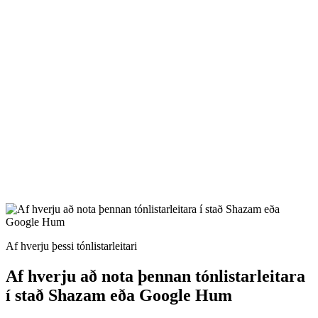
Frá greiningu til sköpunar
Hver samsvörun sýnir fimm framhaldsaðgerðir með einum smelli:
búðu til svipað AI-lag, gerðu cover, einangraðu söng, greindu BPM
og tóntegund, eða gerðu hægari + reverb-útgáfu.
Ekkert app, keyrir í vafranum
Allur tónlistarleitarinn er vefverkfæri. Prufuleit er ókeypis;
raunverulegar tónlistargreiningar kosta 3 inneignir hver, sjálfkrafa
endurgreiddar ef leitin mistekst.
Af hverju þessi tónlistarleitari
Af hverju að nota þennan tónlistarleitara
í stað Shazam eða Google Hum