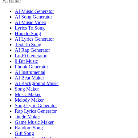
AI Raflar
AI Music Generator
AI Song Generator
AI Music Video
Lyrics To Song
Hum to Song
AI Lyrics Generator
Text To Song
AI Rap Generator
Lo-Fi Generator
8-Bit Music
Phonk Generator
AI Instrumental
AI Beat Maker
AI Background Music
Song Maker
Music Maker
Melody Maker
Song Lyric Generator
Rap Lyrics Generator
Jingle Maker
Game Music Maker
Random Song
Gift Song