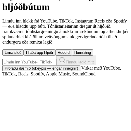
hljóðbútum
Límdu inn hlekk frá YouTube, TikTok, Instagram Reels eða Spotify
— eða hladdu upp búti. Tónlistarleitarinn dregur út hljóðið,
framkvæmir tónlistargreiningu á nokkrum sekúndum og afhendir þér
spilunarhlekki á öllum vettvöngum auk gervigreindartóla til að
endurgera eða remixa lagið.
Líma slóð
Hlaða upp hljóði
Record
Hum/Sing
Finndu lagið mitt
|
Virkar með YouTube,
Prófaðu dæmið (ókeypis — engar inneignir)
TikTok, Reels, Spotify, Apple Music, SoundCloud