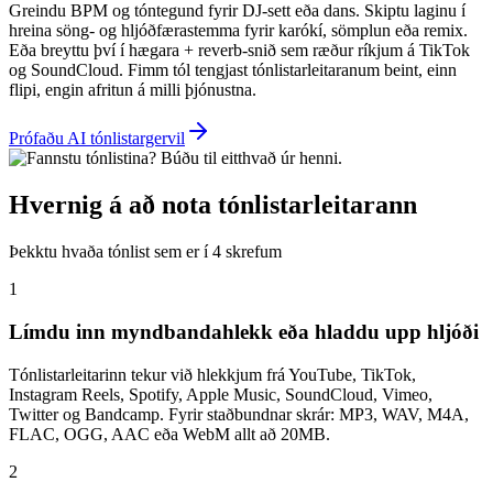
Greindu BPM og tóntegund fyrir DJ-sett eða dans. Skiptu laginu í
hreina söng- og hljóðfærastemma fyrir karókí, sömplun eða remix.
Eða breyttu því í hægara + reverb-snið sem ræður ríkjum á TikTok
og SoundCloud. Fimm tól tengjast tónlistarleitaranum beint, einn
flipi, engin afritun á milli þjónustna.
Prófaðu AI tónlistargervil
Hvernig á að nota tónlistarleitarann
Þekktu hvaða tónlist sem er í 4 skrefum
1
Límdu inn myndbandahlekk eða hladdu upp hljóði
Tónlistarleitarinn tekur við hlekkjum frá YouTube, TikTok,
Instagram Reels, Spotify, Apple Music, SoundCloud, Vimeo,
Twitter og Bandcamp. Fyrir staðbundnar skrár: MP3, WAV, M4A,
FLAC, OGG, AAC eða WebM allt að 20MB.
2