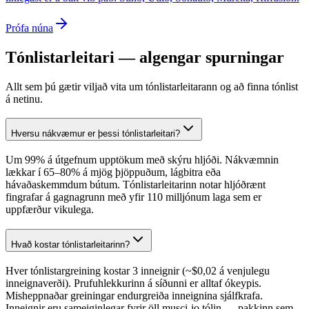
Prófa núna
Tónlistarleitari — algengar spurningar
Allt sem þú gætir viljað vita um tónlistarleitarann og að finna tónlist
á netinu.
Hversu nákvæmur er þessi tónlistarleitari?
Um 99% á útgefnum upptökum með skýru hljóði. Nákvæmnin
lækkar í 65–80% á mjög þjöppuðum, lágbitra eða
hávaðaskemmdum bútum. Tónlistarleitarinn notar hljóðrænt
fingrafar á gagnagrunn með yfir 110 milljónum laga sem er
uppfærður vikulega.
Hvað kostar tónlistarleitarinn?
Hver tónlistargreining kostar 3 inneignir (~$0,02 á venjulegu
inneignaverði). Prufuhlekkurinn á síðunni er alltaf ókeypis.
Misheppnaðar greiningar endurgreiða inneignina sjálfkrafa.
Inneignir eru sameiginlegar fyrir öll musci-io tólin — pakkinn sem