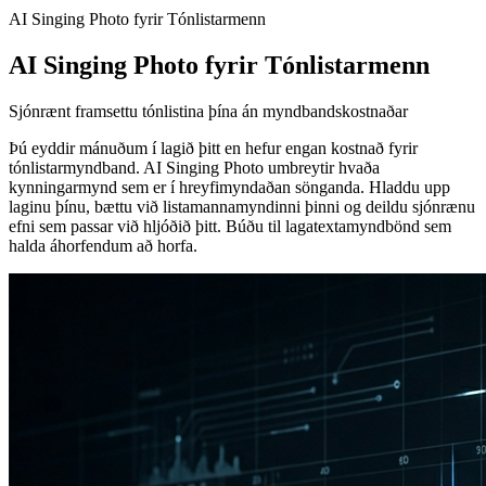
AI Singing Photo fyrir Tónlistarmenn
AI Singing Photo fyrir Tónlistarmenn
Sjónrænt framsettu tónlistina þína án myndbandskostnaðar
Þú eyddir mánuðum í lagið þitt en hefur engan kostnað fyrir
tónlistarmyndband. AI Singing Photo umbreytir hvaða
kynningarmynd sem er í hreyfimyndaðan sönganda. Hladdu upp
laginu þínu, bættu við listamannamyndinni þinni og deildu sjónrænu
efni sem passar við hljóðið þitt. Búðu til lagatextamyndbönd sem
halda áhorfendum að horfa.