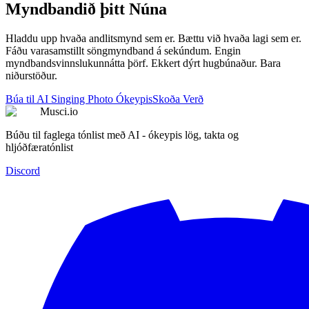
Myndbandið þitt Núna
Hladdu upp hvaða andlitsmynd sem er. Bættu við hvaða lagi sem er.
Fáðu varasamstillt söngmyndband á sekúndum. Engin
myndbandsvinnslukunnátta þörf. Ekkert dýrt hugbúnaður. Bara
niðurstöður.
Búa til AI Singing Photo Ókeypis
Skoða Verð
Musci.io
Búðu til faglega tónlist með AI - ókeypis lög, takta og
hljóðfæratónlist
Discord