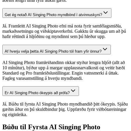
aðeins lengri tíma fyrir aukin gæði.
Get ég notað AI Singing Photo myndbönd í atvinnuskyni?
Já. Framleitt AI Singing Photo efni má nota fyrir samfélagsmiðla,
markaðssetningu og viðskiptaverkefni. Gakktu úr skugga um að þú
hafir réttindi á hljóðinu og myndinni sem þú hleður upp.
Af hverju velja þetta AI Singing Photo tól fram yfir önnur?
AI Singing Photo framleiðandinn okkar styður lengra hljóð (allt að
10 mínútur), býður upp á margar upplausnarvalkosti og veitir bæði
Standard og Pro framleiðslustillingar. Engin vatnsmerki á úttak.
Fagleg varasamstilling á hverju myndbandi.
Er AI Singing Photo ókeypis að prófa?
Já. Búðu til fyrsta AI Singing Photo myndbandið þitt ókeypis. Sjáðu
gæðin áður en þú skuldbindur þig. Uppfærðu fyrir viðbótareiningar
og eiginleika.
Búðu til Fyrsta AI Singing Photo