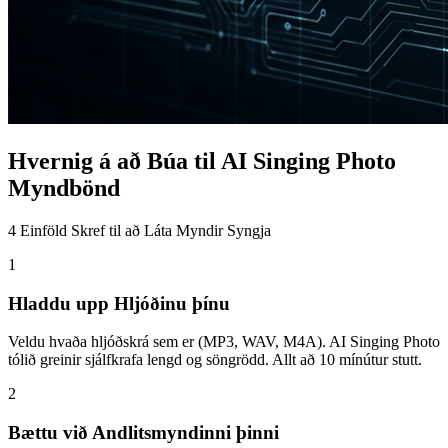
Hvernig á að Búa til AI Singing Photo
Myndbönd
4 Einföld Skref til að Láta Myndir Syngja
1
Hladdu upp Hljóðinu þínu
Veldu hvaða hljóðskrá sem er (MP3, WAV, M4A). AI Singing Photo
tólið greinir sjálfkrafa lengd og söngrödd. Allt að 10 mínútur stutt.
2
Bættu við Andlitsmyndinni þinni