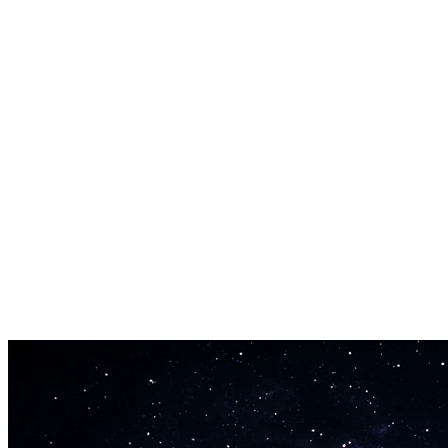
Framleiddu AI Singing Photo myndbönd í 480p fyrir hraða deilingu
eða 720p fyrir faglega gæði.
Hvaða Andlitsmynd sem er Virkar
Selfies, gæludýramyndir, teiknimyndapersónur, anime myndir,
sögulegar andlitsmyndir - AI Singing Photo hreyfimyndar þær allar.
Hröð Framleiðsla
Flest AI Singing Photo myndbönd framleiðast innan 60-180
sekúndna. Hraður afgreiðslutími fyrir snögga efnissköpun.