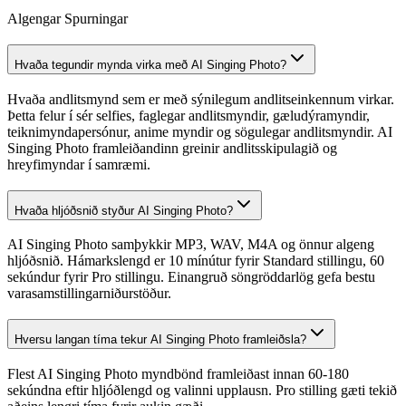
Algengar Spurningar
Hvaða tegundir mynda virka með AI Singing Photo?
Hvaða andlitsmynd sem er með sýnilegum andlitseinkennum virkar.
Þetta felur í sér selfies, faglegar andlitsmyndir, gæludýramyndir,
teiknimyndapersónur, anime myndir og sögulegar andlitsmyndir. AI
Singing Photo framleiðandinn greinir andlitsskipulagið og
hreyfimyndar í samræmi.
Hvaða hljóðsnið styður AI Singing Photo?
AI Singing Photo samþykkir MP3, WAV, M4A og önnur algeng
hljóðsnið. Hámarkslengd er 10 mínútur fyrir Standard stillingu, 60
sekúndur fyrir Pro stillingu. Einangruð söngröddarlög gefa bestu
varasamstillingarniðurstöður.
Hversu langan tíma tekur AI Singing Photo framleiðsla?
Flest AI Singing Photo myndbönd framleiðast innan 60-180
sekúndna eftir hljóðlengd og valinni upplausn. Pro stilling gæti tekið