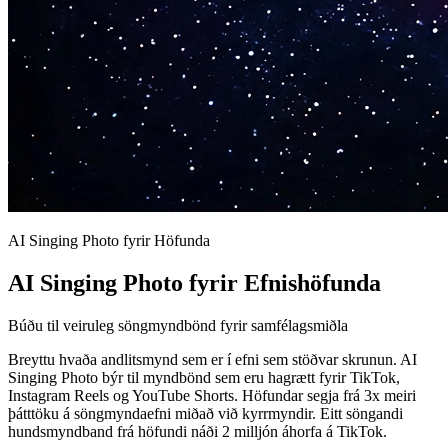
AI Singing Photo fyrir Höfunda
AI Singing Photo fyrir Efnishöfunda
Búðu til veiruleg söngmyndbönd fyrir samfélagsmiðla
Breyttu hvaða andlitsmynd sem er í efni sem stöðvar skrunun. AI
Singing Photo býr til myndbönd sem eru hagrætt fyrir TikTok,
Instagram Reels og YouTube Shorts. Höfundar segja frá 3x meiri
þátttöku á söngmyndaefni miðað við kyrrmyndir. Eitt söngandi
hundsmyndband frá höfundi náði 2 milljón áhorfa á TikTok.