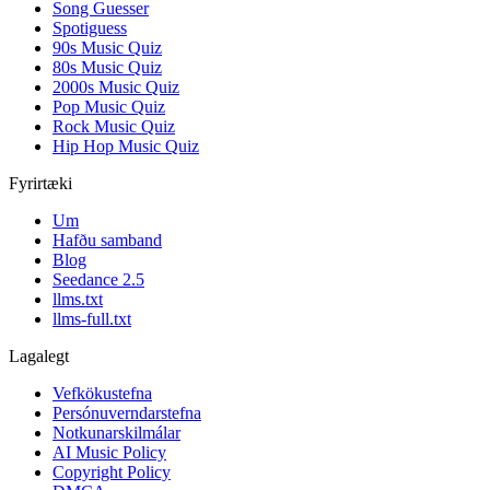
Song Guesser
Spotiguess
90s Music Quiz
80s Music Quiz
2000s Music Quiz
Pop Music Quiz
Rock Music Quiz
Hip Hop Music Quiz
Fyrirtæki
Um
Hafðu samband
Blog
Seedance 2.5
llms.txt
llms-full.txt
Lagalegt
Vefkökustefna
Persónuverndarstefna
Notkunarskilmálar
AI Music Policy
Copyright Policy