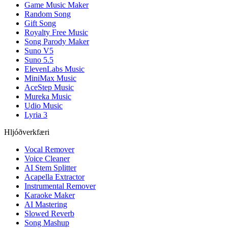
Game Music Maker
Random Song
Gift Song
Royalty Free Music
Song Parody Maker
Suno V5
Suno 5.5
ElevenLabs Music
MiniMax Music
AceStep Music
Mureka Music
Udio Music
Lyria 3
Hljóðverkfæri
Vocal Remover
Voice Cleaner
AI Stem Splitter
Acapella Extractor
Instrumental Remover
Karaoke Maker
AI Mastering
Slowed Reverb
Song Mashup