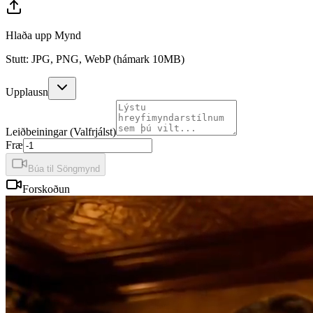
Hlaða upp Mynd
Stutt: JPG, PNG, WebP (hámark 10MB)
Upplausn
Leiðbeiningar (Valfrjálst)
Fræ
Búa til Söngmynd
Forskoðun