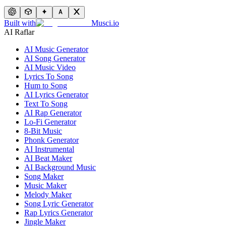
Built with
Musci.io
AI Raflar
AI Music Generator
AI Song Generator
AI Music Video
Lyrics To Song
Hum to Song
AI Lyrics Generator
Text To Song
AI Rap Generator
Lo-Fi Generator
8-Bit Music
Phonk Generator
AI Instrumental
AI Beat Maker
AI Background Music
Song Maker
Music Maker
Melody Maker
Song Lyric Generator
Rap Lyrics Generator
Jingle Maker