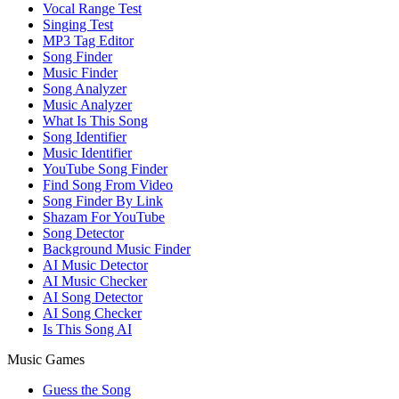
Vocal Range Test
Singing Test
MP3 Tag Editor
Song Finder
Music Finder
Song Analyzer
Music Analyzer
What Is This Song
Song Identifier
Music Identifier
YouTube Song Finder
Find Song From Video
Song Finder By Link
Shazam For YouTube
Song Detector
Background Music Finder
AI Music Detector
AI Music Checker
AI Song Detector
AI Song Checker
Is This Song AI
Music Games
Guess the Song