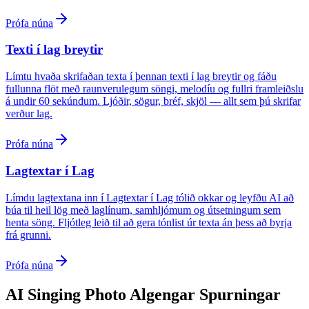
Prófa núna
Texti í lag breytir
Límtu hvaða skrifaðan texta í þennan texti í lag breytir og fáðu
fullunna flöt með raunverulegum söngi, melodíu og fullri framleiðslu
á undir 60 sekúndum. Ljóðir, sögur, bréf, skjöl — allt sem þú skrifar
verður lag.
Prófa núna
Lagtextar í Lag
Límdu lagtextana inn í Lagtextar í Lag tólið okkar og leyfðu AI að
búa til heil lög með laglínum, samhljómum og útsetningum sem
henta söng. Fljótleg leið til að gera tónlist úr texta án þess að byrja
frá grunni.
Prófa núna
AI Singing Photo Algengar Spurningar