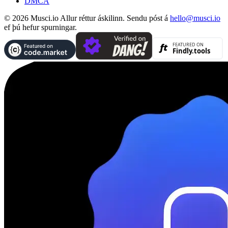
DMCA
© 2026 Musci.io Allur réttur áskilinn. Sendu póst á
hello@musci.io
ef þú hefur spurningar.