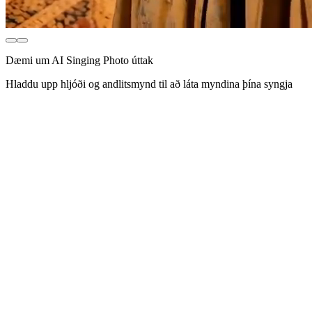
Dæmi um AI Singing Photo úttak
Hladdu upp hljóði og andlitsmynd til að láta myndina þína syngja