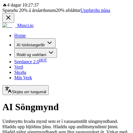
🔥
4 dagar 10:27:37
Sparaðu
20%
á ársáætlunum
20%
afsláttur
Uppfærðu núna
Musci.io
Home
AI tónlistargerðir
Rödd og verkfæri
HOT
Seedance 2.0
Verð
Skoða
Mín Verk
Skipta um tungumál
AI Söngmynd
Umbreyttu hvaða mynd sem er í varasamstillt söngmyndband.
Hladdu upp hljóðinu þínu. Hladdu upp andlitsmyndinni þinni.
Hlaðið niður söngmyndbandi sem lítur raunverulegt út. Virkar með