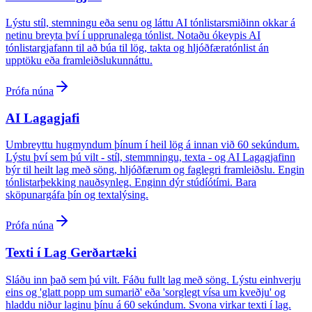
Lýstu stíl, stemningu eða senu og láttu AI tónlistarsmiðinn okkar á
netinu breyta því í upprunalega tónlist. Notaðu ókeypis AI
tónlistargjafann til að búa til lög, takta og hljóðfæratónlist án
upptöku eða framleiðslukunnáttu.
Prófa núna
AI Lagagjafi
Umbreyttu hugmyndum þínum í heil lög á innan við 60 sekúndum.
Lýstu því sem þú vilt - stíl, stemmningu, texta - og AI Lagagjafinn
býr til heilt lag með söng, hljóðfærum og faglegri framleiðslu. Engin
tónlistarþekking nauðsynleg. Enginn dýr stúdíótími. Bara
sköpunargáfa þín og textalýsing.
Prófa núna
Texti í Lag Gerðartæki
Sláðu inn það sem þú vilt. Fáðu fullt lag með söng. Lýstu einhverju
eins og 'glatt popp um sumarið' eða 'sorglegt vísa um kveðju' og
hladdu niður laginu þínu á 60 sekúndum. Svona virkar texti í lag.