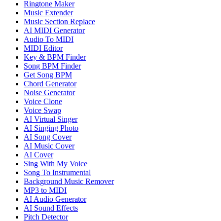
Ringtone Maker
Music Extender
Music Section Replace
AI MIDI Generator
Audio To MIDI
MIDI Editor
Key & BPM Finder
Song BPM Finder
Get Song BPM
Chord Generator
Noise Generator
Voice Clone
Voice Swap
AI Virtual Singer
AI Singing Photo
AI Song Cover
AI Music Cover
AI Cover
Sing With My Voice
Song To Instrumental
Background Music Remover
MP3 to MIDI
AI Audio Generator
AI Sound Effects
Pitch Detector