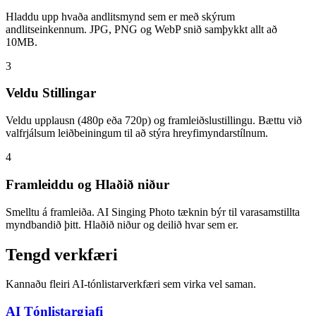
Hladdu upp hvaða andlitsmynd sem er með skýrum
andlitseinkennum. JPG, PNG og WebP snið samþykkt allt að
10MB.
3
Veldu Stillingar
Veldu upplausn (480p eða 720p) og framleiðslustillingu. Bættu við
valfrjálsum leiðbeiningum til að stýra hreyfimyndarstílnum.
4
Framleiddu og Hlaðið niður
Smelltu á framleiða. AI Singing Photo tæknin býr til varasamstillta
myndbandið þitt. Hlaðið niður og deilið hvar sem er.
Tengd verkfæri
Kannaðu fleiri AI-tónlistarverkfæri sem virka vel saman.
AI Tónlistargjafi