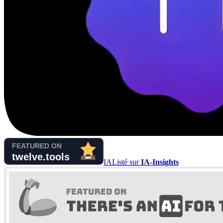
IA
Listé sur
IA-Insights