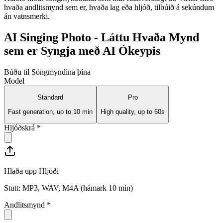
hvaða andlitsmynd sem er, hvaða lag eða hljóð, tilbúið á sekúndum
án vatnsmerki.
AI Singing Photo - Láttu Hvaða Mynd
sem er Syngja með AI Ókeypis
Búðu til Söngmyndina þína
Model
Standard
Pro
Fast generation, up to 10 min
High quality, up to 60s
Hljóðskrá
*
Hlaða upp Hljóði
Stutt: MP3, WAV, M4A (hámark 10 mín)
Andlitsmynd
*