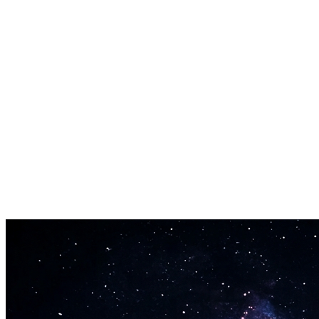
Hljóðfærablanda
Hann blandar saman hljóðfærum sem þú myndir aldrei sameina sjálfur
Vista uppáhalds
Bókamerktu hvaða lag sem þú elskar og komdu aftur síðar.
Deila hlekk
Sendu hvaða niðurstöðu sem er á vini með einum smelli.