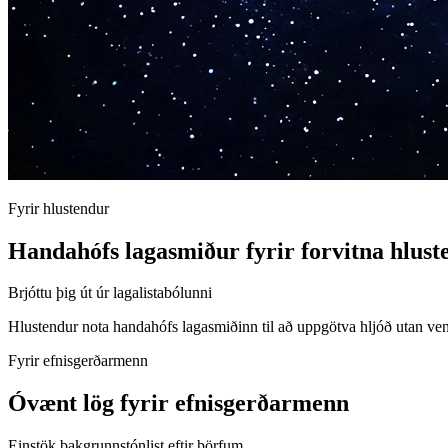
Fyrir hlustendur
Handahófs lagasmiður fyrir forvitna hlust
Brjóttu þig út úr lagalistabólunni
Hlustendur nota handahófs lagasmiðinn til að uppgötva hljóð utan ven
Fyrir efnisgerðarmenn
Óvænt lög fyrir efnisgerðarmenn
Einstök bakgrunnstónlist eftir þörfum