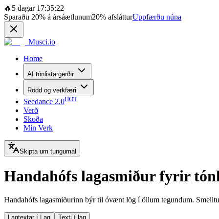
🔥
5 dagar 17:35:22
Sparaðu
20%
á ársáætlunum
20%
afsláttur
Uppfærðu núna
Musci.io
Home
AI tónlistargerðir
Rödd og verkfæri
HOT
Seedance 2.0
Verð
Skoða
Mín Verk
Skipta um tungumál
Handahófs lagasmiður fyrir tón
Handahófs lagasmiðurinn býr til óvænt lög í öllum tegundum. Smelltu á
Lagtextar í Lag
Texti í lag