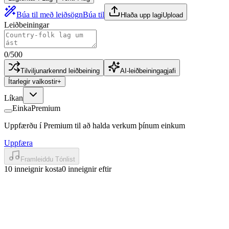
Búa til með leiðsögn
Búa til
Hlaða upp lagi
Upload
Leiðbeiningar
0
/
500
Tilviljunarkennd leiðbeining
AI-leiðbeiningagjafi
Ítarlegir valkostir
+
Líkan
Einka
Premium
Uppfærðu í Premium til að halda verkum þínum einkum
Uppfæra
Framleiddu Tónlist
10 inneignir kosta
0 inneignir eftir