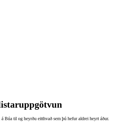
listaruppgötvun
 Búa til og heyrðu eitthvað sem þú hefur aldrei heyrt áður.