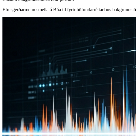
Efnisgerðarmenn smella á Búa til fyrir höfundarréttarlaus bakgrunnslö