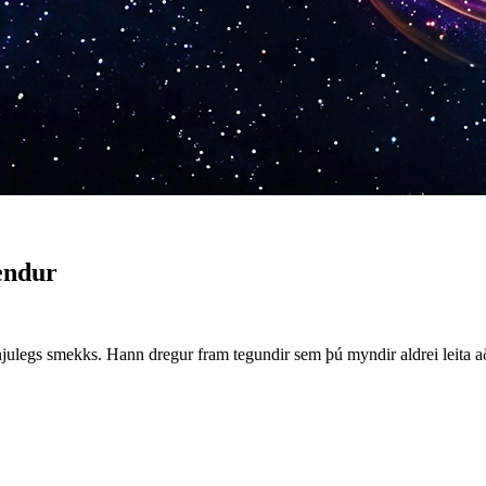
endur
julegs smekks. Hann dregur fram tegundir sem þú myndir aldrei leita að 