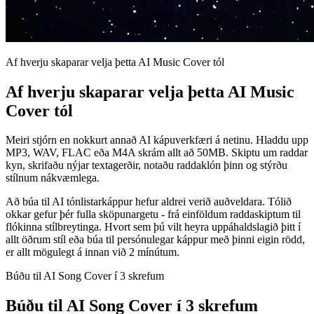
Af hverju skaparar velja þetta AI Music Cover tól
Af hverju skaparar velja þetta AI Music
Cover tól
Meiri stjórn en nokkurt annað AI kápuverkfæri á netinu. Hladdu upp
MP3, WAV, FLAC eða M4A skrám allt að 50MB. Skiptu um raddar
kyn, skrifaðu nýjar textagerðir, notaðu raddaklón þinn og stýrðu
stílnum nákvæmlega.
Að búa til AI tónlistarkáppur hefur aldrei verið auðveldara. Tólið
okkar gefur þér fulla sköpunargetu - frá einföldum raddaskiptum til
flókinna stílbreytinga. Hvort sem þú vilt heyra uppáhaldslagið þitt í
allt öðrum stíl eða búa til persónulegar káppur með þinni eigin rödd,
er allt mögulegt á innan við 2 mínútum.
Búðu til AI Song Cover í 3 skrefum
Búðu til AI Song Cover í 3 skrefum