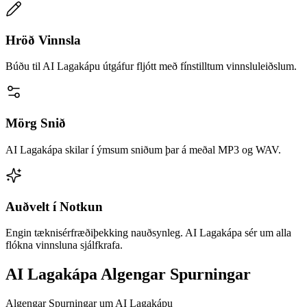
Hröð Vinnsla
Búðu til AI Lagakápu útgáfur fljótt með fínstilltum vinnsluleiðslum.
Mörg Snið
AI Lagakápa skilar í ýmsum sniðum þar á meðal MP3 og WAV.
Auðvelt í Notkun
Engin tæknisérfræðiþekking nauðsynleg. AI Lagakápa sér um alla
flókna vinnsluna sjálfkrafa.
AI Lagakápa Algengar Spurningar
Algengar Spurningar um AI Lagakápu