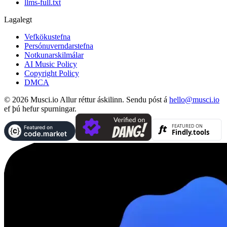
llms-full.txt
Lagalegt
Vefkökustefna
Persónuverndarstefna
Notkunarskilmálar
AI Music Policy
Copyright Policy
DMCA
© 2026 Musci.io Allur réttur áskilinn. Sendu póst á
hello@musci.io
ef þú hefur spurningar.