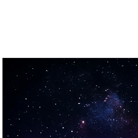
Hvaða Tegund sem er
AI Lagakápa virkar með hvaða tónlistartegund sem er frá popp og
rokk til hip-hop og klassísks.
Hröð Vinnsla
Búðu til AI Lagakápu útgáfur á mínútum, ekki klukkustundum.