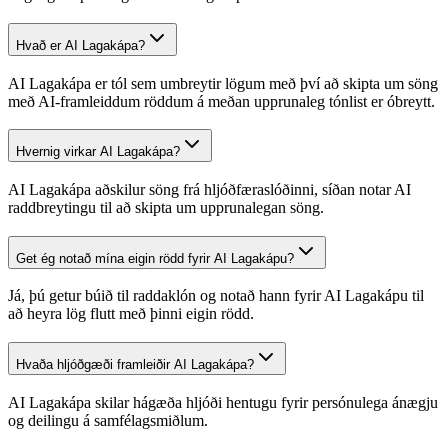
Hvað er AI Lagakápa?
AI Lagakápa er tól sem umbreytir lögum með því að skipta um söng
með AI-framleiddum röddum á meðan upprunaleg tónlist er óbreytt.
Hvernig virkar AI Lagakápa?
AI Lagakápa aðskilur söng frá hljóðfæraslóðinni, síðan notar AI
raddbreytingu til að skipta um upprunalegan söng.
Get ég notað mína eigin rödd fyrir AI Lagakápu?
Já, þú getur búið til raddaklón og notað hann fyrir AI Lagakápu til
að heyra lög flutt með þinni eigin rödd.
Hvaða hljóðgæði framleiðir AI Lagakápa?
AI Lagakápa skilar hágæða hljóði hentugu fyrir persónulega ánægju
og deilingu á samfélagsmiðlum.