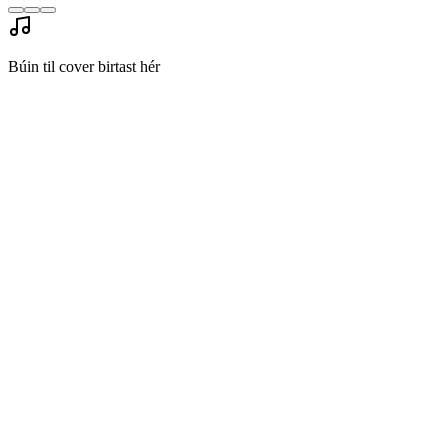
Búin til cover birtast hér
Raddskipti
AI Lagakápa skiptir óaðfinnanlega um upprunalegan söng með
valinni AI rödd þinni á meðan tónhæð og tímasetning er varðveitt.