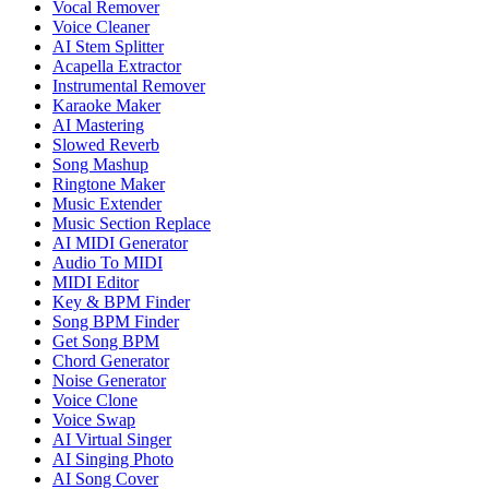
Vocal Remover
Voice Cleaner
AI Stem Splitter
Acapella Extractor
Instrumental Remover
Karaoke Maker
AI Mastering
Slowed Reverb
Song Mashup
Ringtone Maker
Music Extender
Music Section Replace
AI MIDI Generator
Audio To MIDI
MIDI Editor
Key & BPM Finder
Song BPM Finder
Get Song BPM
Chord Generator
Noise Generator
Voice Clone
Voice Swap
AI Virtual Singer
AI Singing Photo
AI Song Cover