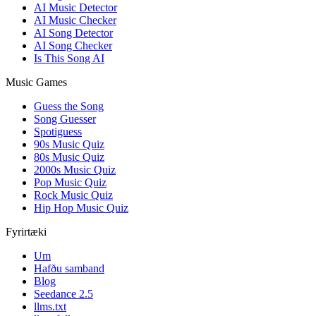
AI Music Detector
AI Music Checker
AI Song Detector
AI Song Checker
Is This Song AI
Music Games
Guess the Song
Song Guesser
Spotiguess
90s Music Quiz
80s Music Quiz
2000s Music Quiz
Pop Music Quiz
Rock Music Quiz
Hip Hop Music Quiz
Fyrirtæki
Um
Hafðu samband
Blog
Seedance 2.5
llms.txt