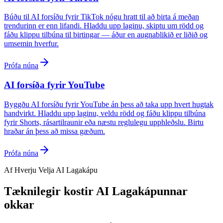
Búðu til AI forsíðu fyrir TikTok nógu hratt til að birta á meðan
trendurinn er enn lifandi. Hladdu upp laginu, skiptu um rödd og
fáðu klippu tilbúna til birtingar — áður en augnablikið er liðið og
umsemin hverfur.
Prófa núna
AI forsíða fyrir YouTube
Byggðu AI forsíðu fyrir YouTube án þess að taka upp hvert hugtak
handvirkt. Hladdu upp laginu, veldu rödd og fáðu klippu tilbúna
fyrir Shorts, rásartilraunir eða næstu reglulegu upphleðslu. Birtu
hraðar án þess að missa gæðum.
Prófa núna
Af Hverju Velja AI Lagakápu
Tæknilegir kostir AI Lagakápunnar
okkar