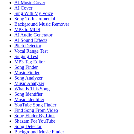
AI Music Cover
AI Cover
Sing With My Voice
Song To Instrumental
Background Music Remover
MP3 to MIDI
AI Audio Generator
AI Sound Effects
Pitch Detector
Vocal Range Test
Singing Test
MP3 Tag Editor
Song Finder
Music Finder
Song Analyzer
Music Analyzer
What Is This Song
Song Identifier
Music Identifier
YouTube Song Finder
Find Song From Video
Song Finder By Link
Shazam For YouTube
Song Detector
Background Music Finder