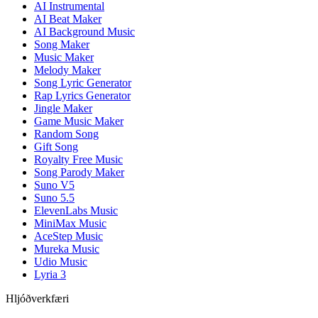
AI Instrumental
AI Beat Maker
AI Background Music
Song Maker
Music Maker
Melody Maker
Song Lyric Generator
Rap Lyrics Generator
Jingle Maker
Game Music Maker
Random Song
Gift Song
Royalty Free Music
Song Parody Maker
Suno V5
Suno 5.5
ElevenLabs Music
MiniMax Music
AceStep Music
Mureka Music
Udio Music
Lyria 3
Hljóðverkfæri