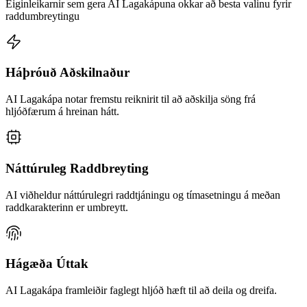
Eiginleikarnir sem gera AI Lagakápuna okkar að besta valinu fyrir
raddumbreytingu
Háþróuð Aðskilnaður
AI Lagakápa notar fremstu reiknirit til að aðskilja söng frá
hljóðfærum á hreinan hátt.
Náttúruleg Raddbreyting
AI viðheldur náttúrulegri raddtjáningu og tímasetningu á meðan
raddkarakterinn er umbreytt.
Hágæða Úttak
AI Lagakápa framleiðir faglegt hljóð hæft til að deila og dreifa.