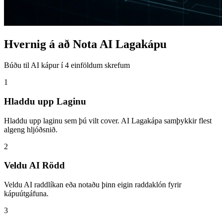
Hvernig á að Nota AI Lagakápu
Búðu til AI kápur í 4 einföldum skrefum
1
Hladdu upp Laginu
Hladdu upp laginu sem þú vilt cover. AI Lagakápa samþykkir flest
algeng hljóðsnið.
2
Veldu AI Rödd
Veldu AI raddlíkan eða notaðu þinn eigin raddaklón fyrir
kápuútgáfuna.
3