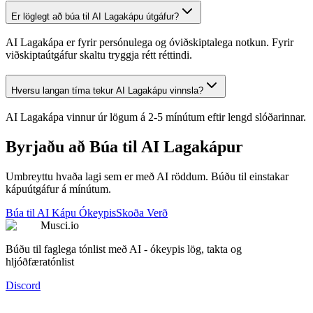
Er löglegt að búa til AI Lagakápu útgáfur?
AI Lagakápa er fyrir persónulega og óviðskiptalega notkun. Fyrir
viðskiptaútgáfur skaltu tryggja rétt réttindi.
Hversu langan tíma tekur AI Lagakápu vinnsla?
AI Lagakápa vinnur úr lögum á 2-5 mínútum eftir lengd slóðarinnar.
Byrjaðu að Búa til AI Lagakápur
Umbreyttu hvaða lagi sem er með AI röddum. Búðu til einstakar
kápuútgáfur á mínútum.
Búa til AI Kápu Ókeypis
Skoða Verð
Musci.io
Búðu til faglega tónlist með AI - ókeypis lög, takta og
hljóðfæratónlist
Discord