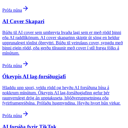
Prófa núna
AI Cover Skapari
Búðu til AI cover sem umbreyta hvaða lagi sem er með rödd þinni
eða AI raddlíkönum. AI cover skaparinn skiptir út söng en heldur
upprunalegri tónlist óbreyttri. Búðu til veirulaus cover, syngdu með
þinni eigin rödd, eða gerðu tilraunir með cover í stíl fræga fólks á
mínútum.
Prófa núna
Ókeypis AI lag-forsíðugjafi
Hladdu upp spori, veldu rödd og heyðu AI forsíðuna þína á
nokkrum mínútum. Ókeypis AI lag-forsíðugjafinn gefur þér
raunverulegt drög án upptakuseta, hljóðveruppsetninga eða
fyrirframgreiðslna. Prófaðu hugmyndina. Heyðu hvort hún virkar.
Prófa núna
AI forsíða fyrir TikTok