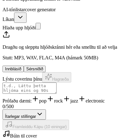
AI-tónlistarcover generator
Líkan
Hlaða upp hljóði
Dragðu og slepptu hljóðskránni hér eða smelltu til að velja
Stutt: MP3, WAV, FLAC, M4A (hámark 50MB)
Innblásið
Sérsniðið
Lýstu coverinu þínu
Hagræða
Prófaðu dæmi:
pop
rock
jazz
electronic
0
/
500
Ítarlegar stillingar
Framleiddu Kápu
(
10
einingar
)
Búin til cover