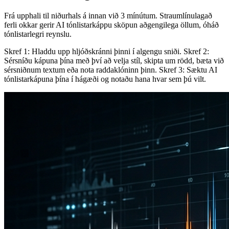
Frá upphali til niðurhals á innan við 3 mínútum. Straumlínulagað
ferli okkar gerir AI tónlistarkáppu sköpun aðgengilega öllum, óháð
tónlistarlegri reynslu.
Skref 1: Hladdu upp hljóðskránni þinni í algengu sniði. Skref 2:
Sérsníðu kápuna þína með því að velja stíl, skipta um rödd, bæta við
sérsniðnum textum eða nota raddaklóninn þinn. Skref 3: Sæktu AI
tónlistarkápuna þína í hágæði og notaðu hana hvar sem þú vilt.