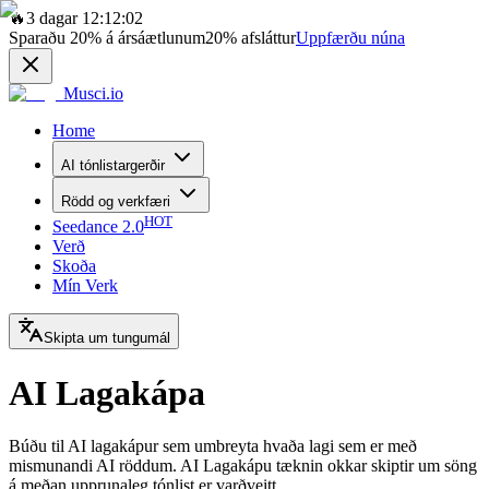
🔥
3 dagar 12:12:02
Sparaðu
20%
á ársáætlunum
20%
afsláttur
Uppfærðu núna
Musci.io
Home
AI tónlistargerðir
Rödd og verkfæri
HOT
Seedance 2.0
Verð
Skoða
Mín Verk
Skipta um tungumál
AI Lagakápa
Búðu til AI lagakápur sem umbreyta hvaða lagi sem er með
mismunandi AI röddum. AI Lagakápu tæknin okkar skiptir um söng
á meðan upprunaleg tónlist er varðveitt.