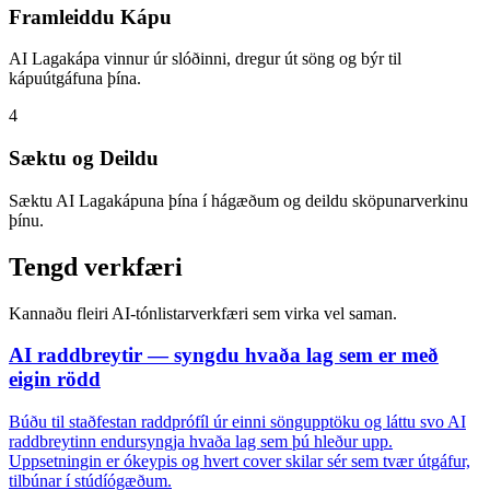
Framleiddu Kápu
AI Lagakápa vinnur úr slóðinni, dregur út söng og býr til
kápuútgáfuna þína.
4
Sæktu og Deildu
Sæktu AI Lagakápuna þína í hágæðum og deildu sköpunarverkinu
þínu.
Tengd verkfæri
Kannaðu fleiri AI-tónlistarverkfæri sem virka vel saman.
AI raddbreytir — syngdu hvaða lag sem er með
eigin rödd
Búðu til staðfestan raddprófíl úr einni söngupptöku og láttu svo AI
raddbreytinn endursyngja hvaða lag sem þú hleður upp.
Uppsetningin er ókeypis og hvert cover skilar sér sem tvær útgáfur,
tilbúnar í stúdíógæðum.