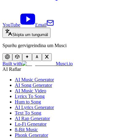
YouTube
Email
Skipta um tungumál
Spurðu gervigreindina um Musci
Built with
Musci.io
AI Raflar
AI Music Generator
AI Song Generator
AI Music Video
Lyrics To Song
Hum to Song
AI Lyrics Generator
Text To Song
AI Rap Generator
Lo-Fi Generator
8-Bit Music
Phonk Generator