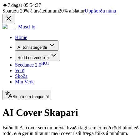
🔥
7 dagar 05:54:37
Sparaðu
20%
á ársáætlunum
20%
afsláttur
Uppfærðu núna
Musci.io
Home
AI tónlistargerðir
Rödd og verkfæri
HOT
Seedance 2.0
Verð
Skoða
Mín Verk
Skipta um tungumál
AI Cover Skapari
Búðu til AI cover sem umbreyta hvaða lagi sem er með rödd þinni eða A
rödd, eða gerðu tilraunir með cover í stíl fræga fólks á mínútum.