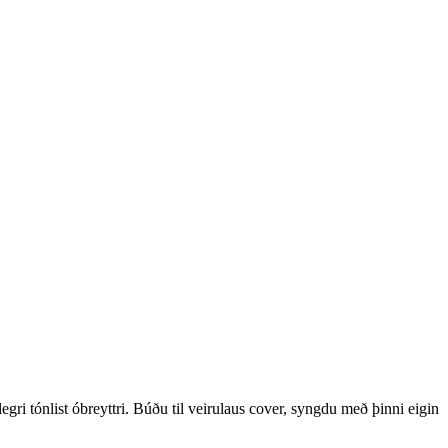
ri tónlist óbreyttri. Búðu til veirulaus cover, syngdu með þinni eigin