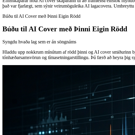
Efnisskaparar nota AI cover skaparann til að framleiða einstök myn
það var fjarlægt, sem sýnir veirumöguleika AI lagacovera. Umbreytt
Búðu til AI Cover með Þinni Eigin Rödd
Búðu til AI Cover með Þinni Eigin Rödd
Syngdu hvaða lag sem er án söngnáms
Hladdu upp nokkrum mínútum af rödd þinni og AI cover smiðurinn byg
tónhæðarsamsvörun og tímasetningarstillingu. Þú færð að heyra þig sy