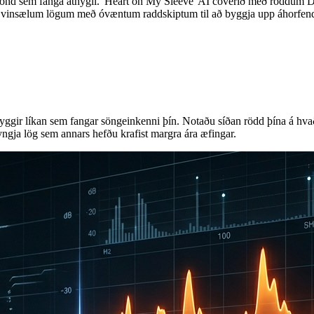
dbönd sem fanga athygli. 'Heart on My Sleeve' AI coverið með röddum
u vinsælum lögum með óvæntum raddskiptum til að byggja upp áhorfend
gir líkan sem fangar söngeinkenni þín. Notaðu síðan rödd þína á hvaða
ngja lög sem annars hefðu krafist margra ára æfingar.