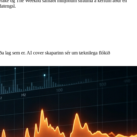
 Drake og The Weeknd safnaði milljónum strauma á kerfum áður en
atengsl.
 lag sem er. AI cover skaparinn sér um tæknilega flókið