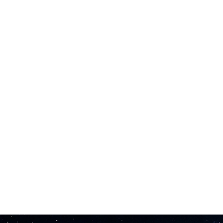
 cover smiðurinn byggir persónulegt raddlíkan fyrir þig.
s raddbreytingu með sjálfvirkri tónhæðarleiðréttingu.
pað MP3 eins og margir keppinautar.
kjóta efnissköpun.