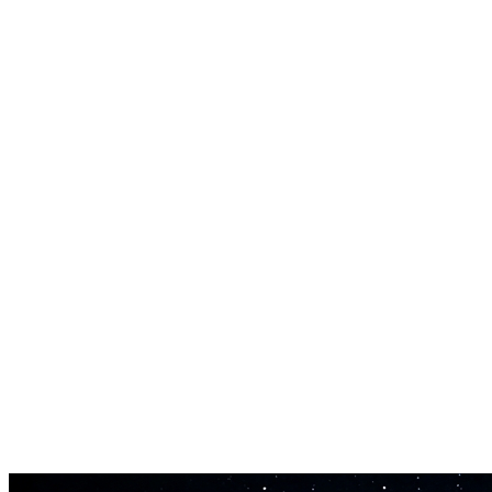
Þjálfa Þína Eigin Rödd
Búðu til AI cover með þinni eigin rödd. Hladdu upp hljóðsýnum og AI
Tónhæðarstilling
AI cover skaparinn sér um karlkyns-í-kvenkyns og kvenkyns-í-karlkyn
WAV og MP3 Útflutningur
Hladdu niður AI cover í hágæða WAV sniði. Ekki takmarkað við þjap
2 Mínútna Vinnsla
Búðu til AI lagacover á um það bil 2 mínútum. Hröð afgreiðsla fyrir s