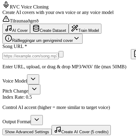
RVC Voice Cloning
Create AI covers with your own voice or any voice model
Tilraunaaðgerð
AI Cover
Create Dataset
Train Model
Ráðleggingar um gervigreind cover
Song URL *
Enter URL, upload, or drag & drop MP3/WAV file (max 50MB)
Voice Model
Pitch Change
Index Rate:
0.5
Control AI accent (higher = more similar to target voice)
Output Format
Show
Advanced Settings
Create AI Cover (5 credits)