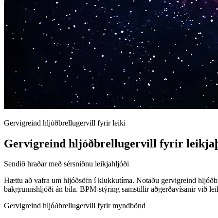
Gervigreind hljóðbrellugervill fyrir leiki
Gervigreind hljóðbrellugervill fyrir leikj
Sendið hraðar með sérsniðnu leikjahljóði
Hættu að vafra um hljóðsöfn í klukkutíma. Notaðu gervigreind hljóðbr
bakgrunnshljóði án bila. BPM-stýring samstillir aðgerðavísanir við le
Gervigreind hljóðbrellugervill fyrir myndbönd