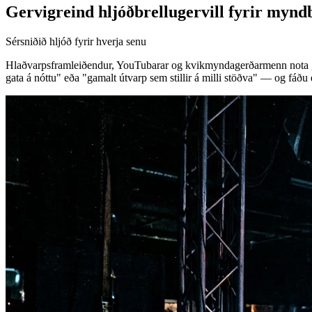
Gervigreind hljóðbrellugervill fyrir myn
Sérsniðið hljóð fyrir hverja senu
Hlaðvarpsframleiðendur, YouTubarar og kvikmyndagerðarmenn nota ger
gata á nóttu" eða "gamalt útvarp sem stillir á milli stöðva" — og fáð