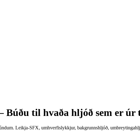
— Búðu til hvaða hljóð sem er úr 
kúndum. Leikja-SFX, umhverfislykkjur, bakgrunnshljóð, umbreytingahljó