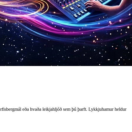
erfisbergmál eða hvaða leikjahljóð sem þú þarft. Lykkjuhamur heldur