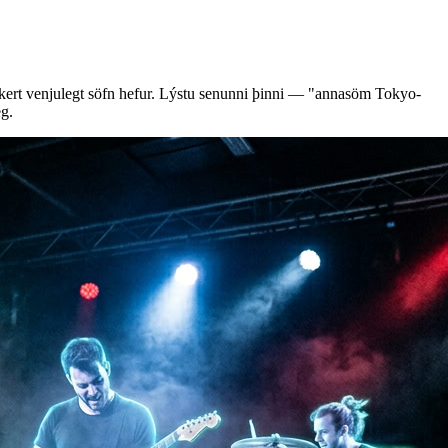
kkert venjulegt söfn hefur. Lýstu senunni þinni — "annasöm Tokyo-
eg.