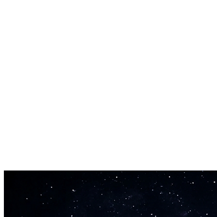
Val á tóntegund
Veldu úr 24 tóntegundum (dúr og moll). Samræmdu hljóðbrellurnar við
Textafanga
Virkjaðu textafanga til að draga út textainnihald úr söngvarskilum. G
Höfundarréttarlaus framleiðsla
Sérhvert hljóð sem þú býrð til er þitt. Notaðu það í viðskiptaleg verk