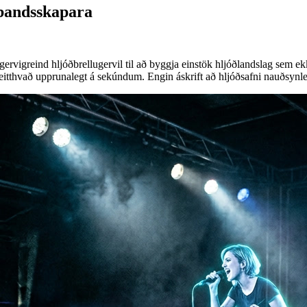
dbandsskapara
vigreind hljóðbrellugervil til að byggja einstök hljóðlandslag sem e
u eitthvað upprunalegt á sekúndum. Engin áskrift að hljóðsafni nauðsynl