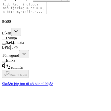
0
/
500
Líkan
Lykkja
Sækja texta
BPM
Tóntegund
Einka
2
einingar
Búa til hljóð
Skráðu þig inn til að búa til hljóð