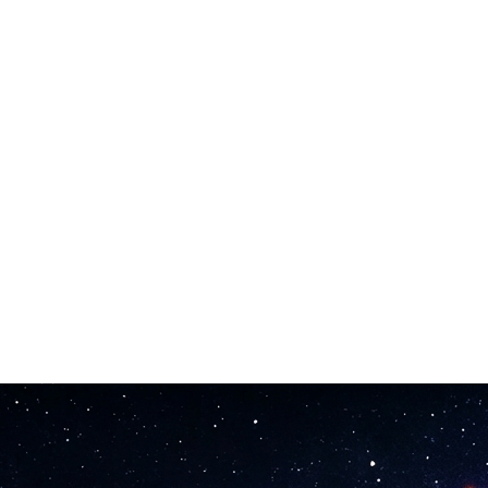
 tóntegund verkefnisins svo allt hljómi vel saman.
agnlegt fyrir karaóke-birtingu eða myndatextagjörð.
efni, YouTube-myndbönd, leiki eða öpp án leyfisgreiðslna eða tilvitnunar