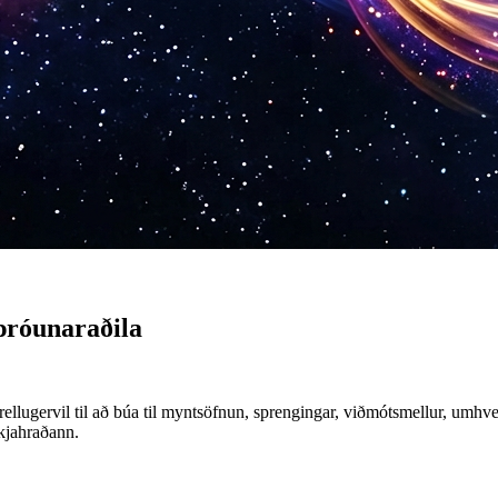
aþróunaraðila
ellugervil til að búa til myntsöfnun, sprengingar, viðmótsmellur, umhv
ikjahraðann.