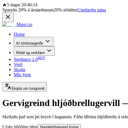
🔥
5 dagar 20:46:14
Sparaðu
20%
á ársáætlunum
20%
afsláttur
Uppfærðu núna
Musci.io
Home
AI tónlistargerðir
Rödd og verkfæri
HOT
Seedance 2.0
Verð
Skoða
Mín Verk
Skipta um tungumál
Gervigreind hljóðbrellugervill 
Skrifaðu það sem þú heyrir í huganum. Fáðu tilbúna hljóðbrellu á se
Lýstu hljóðinu þínu
Handahófskennd lýsing