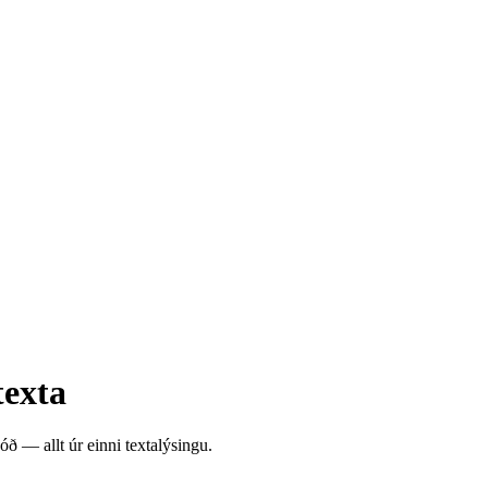
texta
ð — allt úr einni textalýsingu.