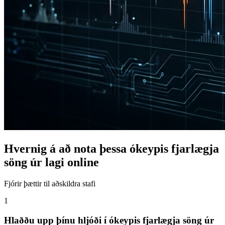
Hvernig á að nota þessa ókeypis fjarlægja
söng úr lagi online
Fjórir þættir til aðskildra stafi
1
Hlaððu upp þínu hljóði í ókeypis fjarlægja söng úr