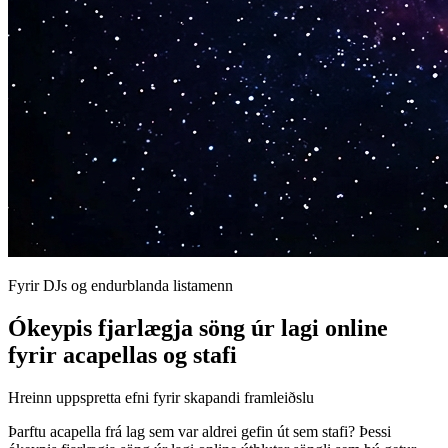
Fyrir DJs og endurblanda listamenn
Ókeypis fjarlægja söng úr lagi online
fyrir acapellas og stafi
Hreinn uppspretta efni fyrir skapandi framleiðslu
Þarftu acapella frá lag sem var aldrei gefin út sem stafi? Þessi