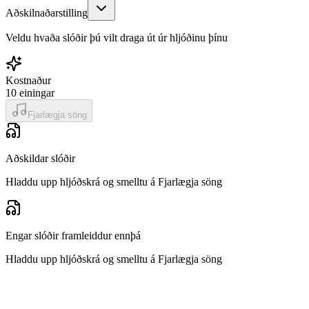
Aðskilnaðarstilling
Veldu hvaða slóðir þú vilt draga út úr hljóðinu þínu
Kostnaður
10
einingar
Fjarlægja söng
Aðskildar slóðir
Hladdu upp hljóðskrá og smelltu á Fjarlægja söng
Engar slóðir framleiddur ennþá
Hladdu upp hljóðskrá og smelltu á Fjarlægja söng