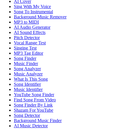
AI Cover
Sing With My Voice
Song To Instrumental
Background Music Remover
MP3 to MIDI
AI Audio Generator
AI Sound Effects
Pitch Detector
Vocal Range Test
Singing Test
MP3 Tag Editor
Song Finder
Music Finder
Song Analyzer
Music Analyzer
What Is This Song
Song Identifier
Music Identifier
YouTube Song Finder
Find Song From Video
Song Finder By Link
Shazam For YouTube
Song Detector
Background Music Finder
AI Music Detector