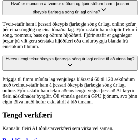
Hvað er munurinn á tveimur-stöfum og fjórir-stöfum ham í þessari
ókeypis fjarlægja söng úr lagi online?
Tveir-stafir ham í þessari ókeypis fjarlægja söng úr lagi online gefur
þér eina sönglög og eina tónaðra lag. Fjórir-stafir ham skiptir frekar í
söng, trommur, bass og öðrum hljóðfæri. Fjórir-stafir er gagnlegur
þegar þú vilt gera sérstaka hljóðfæri eða endurbyggja blanda frá
einstökum hlutum.
Hversu lengi tekur ókeypis fjarlægja söng úr lagi online til að vinna lag?
Þriggja til fimm-mínúta lag venjulega klárast á 60 til 120 sekúndum
með tveimur-stafir ham á þessari ókeypis fjarlægja söng úr lagi
online. Fjórir-stafir ham tekur aðeins lengri vegna þess að AI keyrir
fleiri aðskilnaðar byrgðir. Öll vinnsla gerist á GPU þjónum, svo þinn
eigin tölva hraði hefur ekki áhrif á bið tímann.
Tengd verkfæri
Kannaðu fleiri AI-tónlistarverkfæri sem virka vel saman.