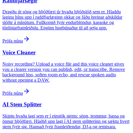
Raddfjarlægir
Dragðu út söng og hljóðfæri úr hvaða hljóðslóð sem er. Hladdu
laginu þínu upp í raddfjarlæginn okkar og fáðu hreinar aðskildar
slóðir á mínútum. Fullkomið fyrir endurblöndur, karaoke og
tónlistarframleiðslu. Enginn hugbúnaður til að setja upp.
Prófa núna
Voice Cleaner
Noisy recording? Upload a voice file and this voice cleaner gives
you a clearer version you can publish, edit, or transcribe. Remove
background hiss, soften room echo, and rescue spoken audio
without opening a DAW.
Prófa núna
AI Stem Splitter
Skiptu hvaða lagi sem er í einstök stems: söng, trommur, bassa og
önnur hljóðfæri. Hlaðið upp lagi í AI stem splitterinn og sæktu hvert
stem fyrir sig. Hannað fyrir framleiðendur, DJ-a og remixara.