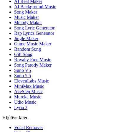
AI Beat Maker
AI Background Music
Song Maker
Music Maker
Melody Maker
Song Lyric Generator
Rap Lyrics Generator
Jingle Maker
Game Music Maker
Random Song
Gift Song
Royalty Free Music
Song Parody Maker
Suno V5
Suno 5.5
ElevenLabs Music
MiniMax Music
AceStep Music
Mureka Music
Udio Music
Lyria 3
Hljóðverkfæri
Vocal Remover