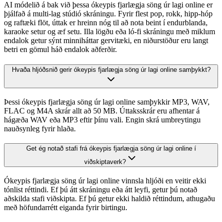
AI módelið á bak við þessa ókeypis fjarlægja söng úr lagi online er
þjálfað á multi-lag stúdió skráningu. Fyrir flest pop, rokk, hipp-hóp
og raftæki flöt, úttak er hreinn nóg til að nota beint í endurblanda,
karaoke setur og æf setu. Illa lögðu eða ló-fi skráningu með miklum
endalok getur sýnt minniháttar gervitæki, en niðurstöður eru langt
betri en gömul háð endalok aðferðir.
Hvaða hljóðsnið gerir ókeypis fjarlægja söng úr lagi online samþykkt?
Þessi ókeypis fjarlægja söng úr lagi online samþykkir MP3, WAV,
FLAC og M4A skrár allt að 50 MB. Úttaksskrár eru afhentar á
hágæða WAV eða MP3 eftir þínu vali. Engin skrá umbreytingu
nauðsynleg fyrir hlaða.
Get ég notað stafi frá ókeypis fjarlægja söng úr lagi online í
viðskiptaverk?
Ókeypis fjarlægja söng úr lagi online vinnsla hljóði en veitir ekki
tónlist réttindi. Ef þú átt skráningu eða átt leyfi, getur þú notað
aðskilda stafi viðskipta. Ef þú getur ekki haldið réttindum, athugaðu
með höfundarrétt eiganda fyrir birtingu.