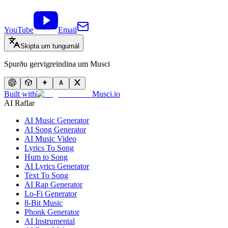
YouTube
Email
Skipta um tungumál
Spurðu gervigreindina um Musci
Built with
Musci.io
AI Raflar
AI Music Generator
AI Song Generator
AI Music Video
Lyrics To Song
Hum to Song
AI Lyrics Generator
Text To Song
AI Rap Generator
Lo-Fi Generator
8-Bit Music
Phonk Generator
AI Instrumental