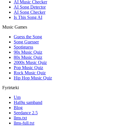
AI Music Checker
AI Song Detector
AI Song Checker
Is This Song AI
Music Games
Guess the Song
Song Guesser
Spotiguess
90s Music Quiz
80s Music Quiz
2000s Music Quiz
Pop Music Quiz
Rock Music Quiz
Hip Hop Music Quiz
Fyrirtæki
Um
Hafðu samband
Blog
Seedance 2.5
llms.txt
llms-full.txt