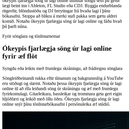
ókeypis fjarlægja söng úr lagi online úthlutar söngli sem þú getur
lægt beint inn í Ableton, FL Studio eða CDJ. Byggja endurblanda
ritgerðir, blöndustöðu og DJ breytingar frá hvaða lagi í þínu
bókasafni. Stoppa að blikra á merki stafi pakka sem gætu aldrei
komið. Notaðu ókeypis fjarlægja söng úr lagi online og fáðu hvað
þú þarft núna.
Fyrir sönglara og tónlistarnemar
Ókeypis fjarlægja söng úr lagi online
fyrir æf flöt
Syngdu eða leiktu með frumlegu skráningu, að frádregnu sönglara
Söngleiðbeinandi rukka eftir tímanum og bakgrunnslög á YouTube
eru stöðugt og slæmt. Notaðu þessa ókeypis fjarlægja söng úr lagi
online til að rífa leiðandi söng úr skráningu og æf með frumlegu
fyrirkomulagi. Gitarleikara, bassleikar og trommara geta gert eigin
hljóðfæri og leikið með öllu öðru. Ókeypis fjarlægja söng úr lagi
online snýr þínu tónlistarbókasafni í persónuleika æf stúdió.