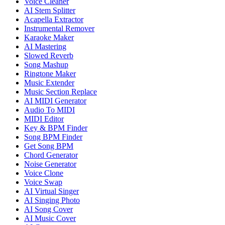
Voice Cleaner
AI Stem Splitter
Acapella Extractor
Instrumental Remover
Karaoke Maker
AI Mastering
Slowed Reverb
Song Mashup
Ringtone Maker
Music Extender
Music Section Replace
AI MIDI Generator
Audio To MIDI
MIDI Editor
Key & BPM Finder
Song BPM Finder
Get Song BPM
Chord Generator
Noise Generator
Voice Clone
Voice Swap
AI Virtual Singer
AI Singing Photo
AI Song Cover
AI Music Cover