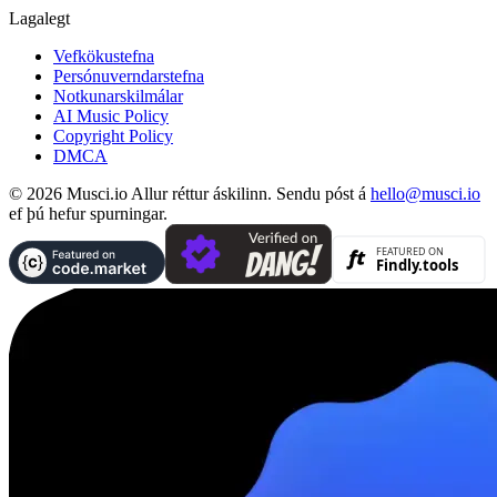
Lagalegt
Vefkökustefna
Persónuverndarstefna
Notkunarskilmálar
AI Music Policy
Copyright Policy
DMCA
© 2026 Musci.io Allur réttur áskilinn. Sendu póst á
hello@musci.io
ef þú hefur spurningar.