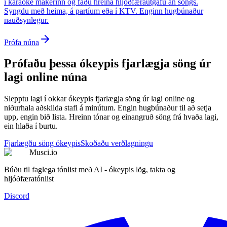
í karaoke makerinn og fáðu hreina hljóðfæraútgáfu án söngs.
Syngdu með heima, á partíum eða í KTV. Enginn hugbúnaður
nauðsynlegur.
Prófa núna
Prófaðu þessa ókeypis fjarlægja söng úr
lagi online núna
Slepptu lagi í okkar ókeypis fjarlægja söng úr lagi online og
niðurhala aðskilda stafi á minútum. Engin hugbúnaður til að setja
upp, engin bið lista. Hreinn tónar og einangruð söng frá hvaða lagi,
ein hlaða í burtu.
Fjarlægðu söng ókeypis
Skoðaðu verðlagningu
Musci.io
Búðu til faglega tónlist með AI - ókeypis lög, takta og
hljóðfæratónlist
Discord