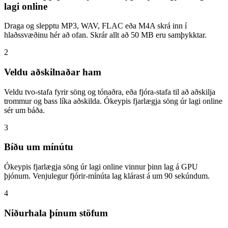
lagi online
Draga og slepptu MP3, WAV, FLAC eða M4A skrá inn í
hlaðssvæðinu hér að ofan. Skrár allt að 50 MB eru samþykktar.
2
Veldu aðskilnaðar ham
Veldu tvo-stafa fyrir söng og tónaðra, eða fjóra-stafa til að aðskilja
trommur og bass líka aðskilda. Ókeypis fjarlægja söng úr lagi online
sér um báða.
3
Bíðu um mínútu
Ókeypis fjarlægja söng úr lagi online vinnur þinn lag á GPU
þjónum. Venjulegur fjórir-mínúta lag klárast á um 90 sekúndum.
4
Niðurhala þínum stöfum