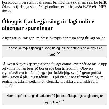
Forskoðun hver stafi í vafranum, þá niðurhala skránum sem þú þarft.
Ókeypis fjarlægja söng úr lagi online sendir hágæða WAV eða MP3
úttakið.
Ókeypis fjarlægja söng úr lagi online
algengar spurningar
Algengar spurningar um þessa ókeypis fjarlægja söng úr lagi online
Er þessi ókeypis fjarlægja söng úr lagi online sannarlega ókeypis að
nota?
Já. Þessi ókeypis fjarlægja söng úr lagi online leyfir þér að hlaða upp
og vinna flöt án þess að borga eða búa til reikning. Ókeypis
eignaflæði eru innifalin þegar þú skráðir þig, svo þú getur prófað
úttak gæðir á þínu eigin tónlist. Ef þú vinnur háa rúmmál af lögum
reglulega, áskrift áætlanir og eignaflæki pakka eru tiltækir fyrir
aukaflöt.
Hversu góð er söngskilnaðurinn frá þessari ókeypis fjarlægja söng úr
lagi online?