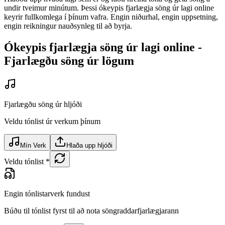
undir tveimur minútum. Þessi ókeypis fjarlægja söng úr lagi online
keyrir fullkomlega í þínum vafra. Engin niðurhal, engin uppsetning,
engin reikningur nauðsynleg til að byrja.
Ókeypis fjarlægja söng úr lagi online -
Fjarlægðu söng úr lögum
Fjarlægðu söng úr hljóði
Veldu tónlist úr verkum þínum
Mín Verk
Hlaða upp hljóði
Veldu tónlist
*
Engin tónlistarverk fundust
Búðu til tónlist fyrst til að nota söngraddarfjarlægjarann