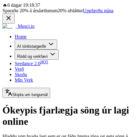
🔥
6 dagar 19:18:37
Sparaðu
20%
á ársáætlunum
20%
afsláttur
Uppfærðu núna
Musci.io
Home
AI tónlistargerðir
Rödd og verkfæri
HOT
Seedance 2.0
Verð
Skoða
Mín Verk
Skipta um tungumál
Ókeypis fjarlægja söng úr lagi
online
Hlaððu upp hvaða lagi sem er og fáðu hreina tóna og geta söng á