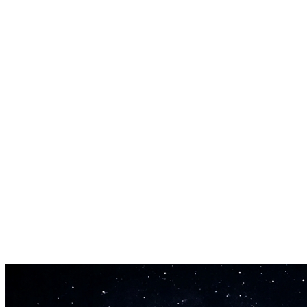
Original Audio Quality Kept Intact
Output files preserve the sample rate and bit depth of your upload.
Our free vocal remover online adds no extra compression during the
split.
MP3, WAV, FLAC, and M4A Supported
Upload any standard audio format up to 50 MB. This free vocal
remover online handles them all without pre-conversion.
Finished in Under 3 Minutes
Most songs between three and six minutes process in 60 to 180
seconds. The free vocal remover online runs on dedicated GPU
hardware for speed.