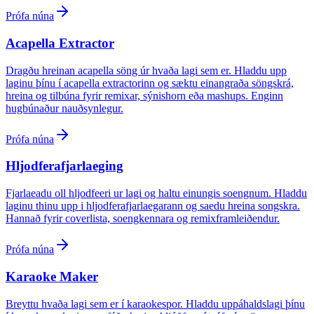
Prófa núna
Acapella Extractor
Dragðu hreinan acapella söng úr hvaða lagi sem er. Hladdu upp
laginu þínu í acapella extractorinn og sæktu einangraða söngskrá,
hreina og tilbúna fyrir remixar, sýnishorn eða mashups. Enginn
hugbúnaður nauðsynlegur.
Prófa núna
Hljodferafjarlaeging
Fjarlaeadu oll hljodfeeri ur lagi og haltu einungis soengnum. Hladdu
laginu thinu upp i hljodferafjarlaegarann og saedu hreina songskra.
Hannað fyrir coverlista, soengkennara og remixframleiðendur.
Prófa núna
Karaoke Maker
Breyttu hvaða lagi sem er í karaokespor. Hladdu uppáhaldslagi þínu