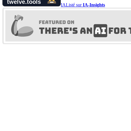
IA
Listé sur
IA-Insights