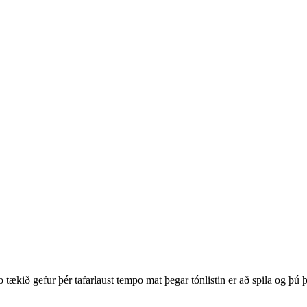
ið gefur þér tafarlaust tempo mat þegar tónlistin er að spila og þú þ