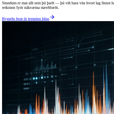
Stundum er mat allt sem þú þarft — þú vilt bara vita hvort lag finns
reikninn fyrir nákvæma stærðfræði.
Byggðu beat úr tempinu þínu