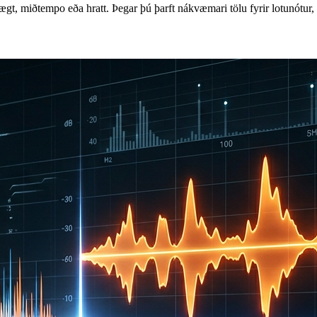
t hægt, miðtempo eða hratt. Þegar þú þarft nákvæmari tölu fyrir lotunót