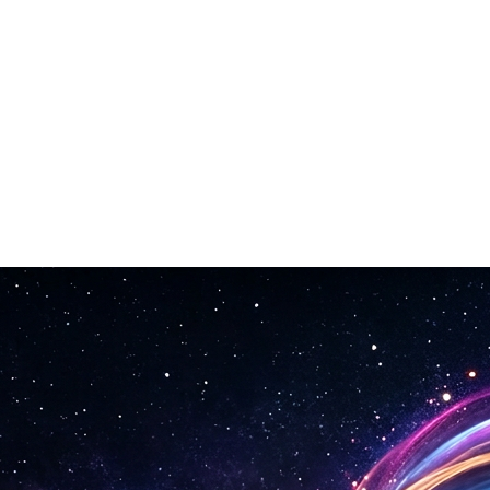
ur en þú skuldbindur þig til framleiðslutempo.
legt.