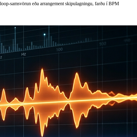
ur, loop-samsvörun eða arrangement skipulagningu, farðu í BPM