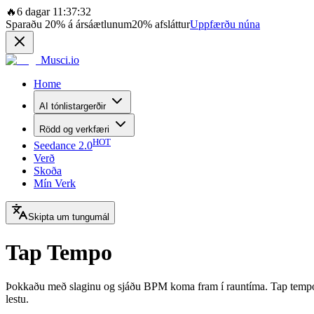
🔥
6 dagar 11:37:32
Sparaðu
20%
á ársáætlunum
20%
afsláttur
Uppfærðu núna
Musci.io
Home
AI tónlistargerðir
Rödd og verkfæri
HOT
Seedance 2.0
Verð
Skoða
Mín Verk
Skipta um tungumál
Tap Tempo
Þokkaðu með slaginu og sjáðu BPM koma fram í rauntíma. Tap tempo tæk
lestu.