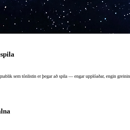
spila
nablik sem tónlistin er þegar að spila — engar upplóaðar, engin greinin
alna