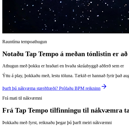
Rauntíma tempoathugun
Notaðu Tap Tempo á meðan tónlistin er að 
Athugun með þokku er hraðari en hvaða skráabyggð aðferð sem er
Ýttu á play, þokkaðu með, lestu töluna. Tækið er hannað fyrir það aug
Þarft þú nákvæma stærðfræði? Prófaðu BPM reikninn
Frá mati til nákvæmni
Frá Tap Tempo tilfinningu til nákvæmra t
Þokkaðu með fyrst, reiknaðu þegar þú þarft meiri nákvæmni