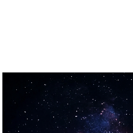
Hjálplegt við lagaskrift
Athugaðu hvort hugmyndin þín finnst eins og 90 BPM eða 128 BPM áð
Lyklaborð eða snertiskjár
Notaðu hnappinn, billykilinn eða snertiskjá — hvað sem finnst náttúru