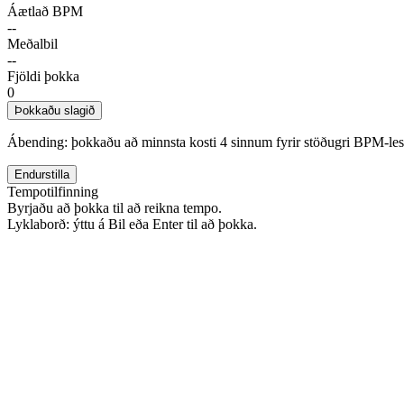
Áætlað BPM
--
Meðalbil
--
Fjöldi þokka
0
Þokkaðu slagið
Ábending: þokkaðu að minnsta kosti 4 sinnum fyrir stöðugri BPM-les
Endurstilla
Tempotilfinning
Byrjaðu að þokka til að reikna tempo.
Lyklaborð: ýttu á Bil eða Enter til að þokka.