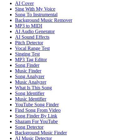
AI Cover
Sing With My Voice
Song To Instrumental
Background Music Remover
MP3 to MIDI
AI Audio Generator
AI Sound Effects
Pitch Detector
Vocal Range Test
Singing Test
MP3 Tag Editor
Song Finder
Music Finder
Song Analyzer
Music Analyzer
What Is This Song
Song Identifier
Music Identifier
YouTube Song Finder
Find Song From Video
Song Finder By Link
Shazam For YouTube
Song Detector
Background Music Finder
AI Music Detector