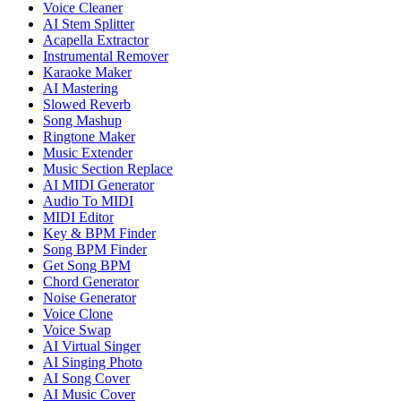
Voice Cleaner
AI Stem Splitter
Acapella Extractor
Instrumental Remover
Karaoke Maker
AI Mastering
Slowed Reverb
Song Mashup
Ringtone Maker
Music Extender
Music Section Replace
AI MIDI Generator
Audio To MIDI
MIDI Editor
Key & BPM Finder
Song BPM Finder
Get Song BPM
Chord Generator
Noise Generator
Voice Clone
Voice Swap
AI Virtual Singer
AI Singing Photo
AI Song Cover
AI Music Cover