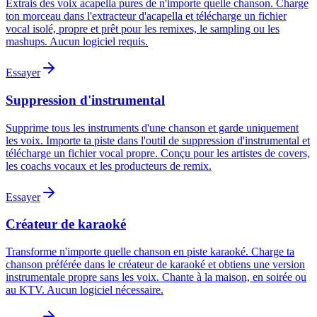
Extrais des voix acapella pures de n'importe quelle chanson. Charge
ton morceau dans l'extracteur d'acapella et télécharge un fichier
vocal isolé, propre et prêt pour les remixes, le sampling ou les
mashups. Aucun logiciel requis.
Essayer
Suppression d'instrumental
Supprime tous les instruments d'une chanson et garde uniquement
les voix. Importe ta piste dans l'outil de suppression d'instrumental et
télécharge un fichier vocal propre. Conçu pour les artistes de covers,
les coachs vocaux et les producteurs de remix.
Essayer
Créateur de karaoké
Transforme n'importe quelle chanson en piste karaoké. Charge ta
chanson préférée dans le créateur de karaoké et obtiens une version
instrumentale propre sans les voix. Chante à la maison, en soirée ou
au KTV. Aucun logiciel nécessaire.