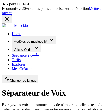
🔥
5 jours 06:14:41
Économisez
20%
sur les plans annuels
20%
de réduction
Mettre à
niveau
Musci.io
Home
Modèles de musique IA
Voix & Outils
HOT
Seedance 2.0
Tarifs
Explorer
Mes Créations
Changer de langue
Séparateur de Voix
Extrayez les voix et instrumentaux de n'importe quelle piste audio.
Téléchargez votre chanson sur notre séparateur de voix et obtenez