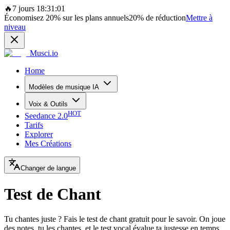
🔥
7 jours 18:31:01
Économisez
20%
sur les plans annuels
20%
de réduction
Mettre à
niveau
Musci.io
Home
Modèles de musique IA
Voix & Outils
HOT
Seedance 2.0
Tarifs
Explorer
Mes Créations
Changer de langue
Test de Chant
Tu chantes juste ? Fais le test de chant gratuit pour le savoir. On joue
des notes, tu les chantes, et le test vocal évalue ta justesse en temps