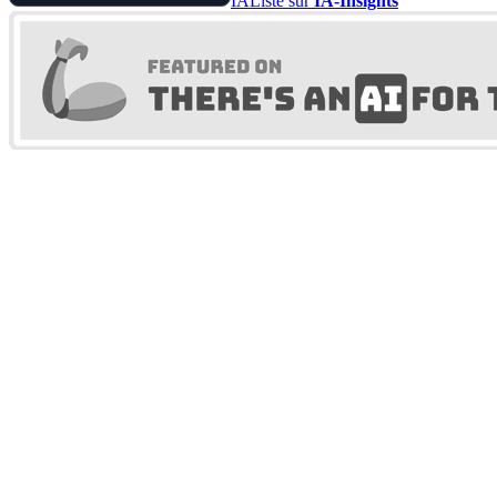
IA
Listé sur
IA-Insights