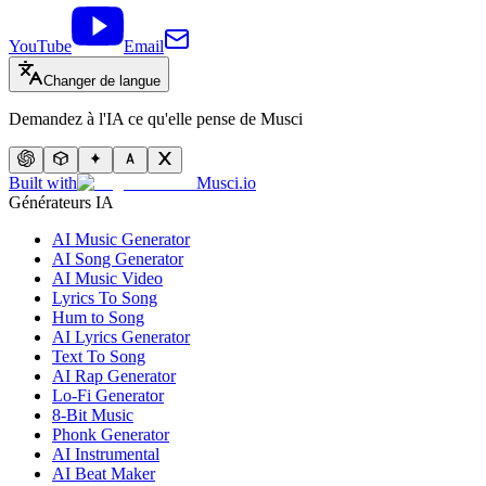
YouTube
Email
Changer de langue
Demandez à l'IA ce qu'elle pense de Musci
Built with
Musci.io
Générateurs IA
AI Music Generator
AI Song Generator
AI Music Video
Lyrics To Song
Hum to Song
AI Lyrics Generator
Text To Song
AI Rap Generator
Lo-Fi Generator
8-Bit Music
Phonk Generator
AI Instrumental
AI Beat Maker