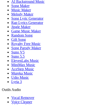
AI Background Music
Song Maker
Music Maker
Melody Maker
Song Lyric Generator
Rap Lyrics Generator
Jingle Maker
Game Music Maker
Random Song
Gift Song
Royalty Free Music
Song Parody Maker
Suno V5
Suno 5.5
ElevenLabs Music
MiniMax Music
AceStep Music
Mureka Music
Udio Music
Lyria 3
Outils Audio
Vocal Remover
Voice Cleaner