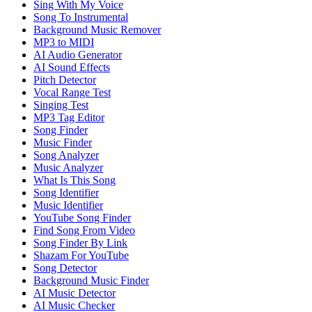
Sing With My Voice
Song To Instrumental
Background Music Remover
MP3 to MIDI
AI Audio Generator
AI Sound Effects
Pitch Detector
Vocal Range Test
Singing Test
MP3 Tag Editor
Song Finder
Music Finder
Song Analyzer
Music Analyzer
What Is This Song
Song Identifier
Music Identifier
YouTube Song Finder
Find Song From Video
Song Finder By Link
Shazam For YouTube
Song Detector
Background Music Finder
AI Music Detector
AI Music Checker