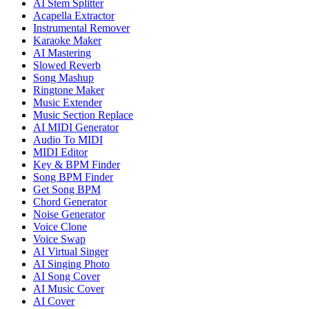
AI Stem Splitter
Acapella Extractor
Instrumental Remover
Karaoke Maker
AI Mastering
Slowed Reverb
Song Mashup
Ringtone Maker
Music Extender
Music Section Replace
AI MIDI Generator
Audio To MIDI
MIDI Editor
Key & BPM Finder
Song BPM Finder
Get Song BPM
Chord Generator
Noise Generator
Voice Clone
Voice Swap
AI Virtual Singer
AI Singing Photo
AI Song Cover
AI Music Cover
AI Cover