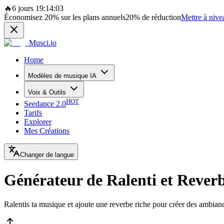
🔥
6 jours 19:14:03
Économisez
20%
sur les plans annuels
20%
de réduction
Mettre à nive
Musci.io
Home
Modèles de musique IA
Voix & Outils
HOT
Seedance 2.0
Tarifs
Explorer
Mes Créations
Changer de langue
Générateur de Ralenti et Rever
Ralentis ta musique et ajoute une reverbe riche pour créer des ambiance