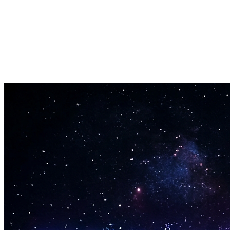
Télécharge ton remix reverb en pleine qualité directement depuis le na
Ambiances atmosphériques
Ajoute une réverb onirique et écho qui transforme n'importe quel mo