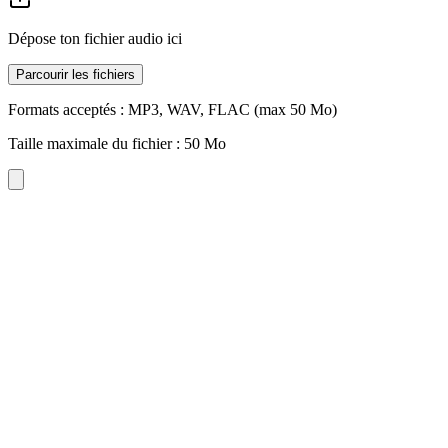
Dépose ton fichier audio ici
Parcourir les fichiers
Formats acceptés : MP3, WAV, FLAC (max 50 Mo)
Taille maximale du fichier : 50 Mo
Contrôle de Vitesse
Ralentis la musique de 50% à 100% pour créer une ambiance lo-fi un