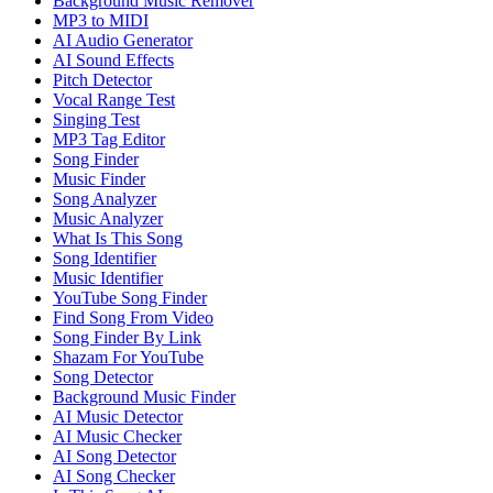
Background Music Remover
MP3 to MIDI
AI Audio Generator
AI Sound Effects
Pitch Detector
Vocal Range Test
Singing Test
MP3 Tag Editor
Song Finder
Music Finder
Song Analyzer
Music Analyzer
What Is This Song
Song Identifier
Music Identifier
YouTube Song Finder
Find Song From Video
Song Finder By Link
Shazam For YouTube
Song Detector
Background Music Finder
AI Music Detector
AI Music Checker
AI Song Detector
AI Song Checker