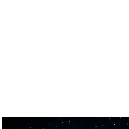
Plus de 1000 instruments et styles
Pop, hip-hop, électronique, jazz, lo-fi, classique, metal, reggae et des
centaines d'autres. Une description précise du timbre vous offre un
contrôle de style détaillé.
Jusqu'à 4 minutes par morceau
Générez des clips courts ou des chansons complètes jusqu'à 240
secondes. Payez à la seconde pour ne dépenser que ce que vous
créez.
Résultats reproductibles avec seed
Définissez un numéro de seed pour reproduire exactement le même
résultat. Vous avez trouvé un son que vous aimez ? Verrouillez le
seed et itérez sur les paroles ou les tags sans perdre l'ambiance.