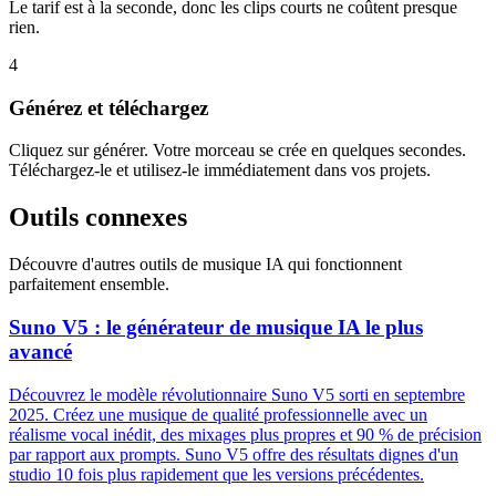
Le tarif est à la seconde, donc les clips courts ne coûtent presque
rien.
4
Générez et téléchargez
Cliquez sur générer. Votre morceau se crée en quelques secondes.
Téléchargez-le et utilisez-le immédiatement dans vos projets.
Outils connexes
Découvre d'autres outils de musique IA qui fonctionnent
parfaitement ensemble.
Suno V5 : le générateur de musique IA le plus
avancé
Découvrez le modèle révolutionnaire Suno V5 sorti en septembre
2025. Créez une musique de qualité professionnelle avec un
réalisme vocal inédit, des mixages plus propres et 90 % de précision
par rapport aux prompts. Suno V5 offre des résultats dignes d'un
studio 10 fois plus rapidement que les versions précédentes.