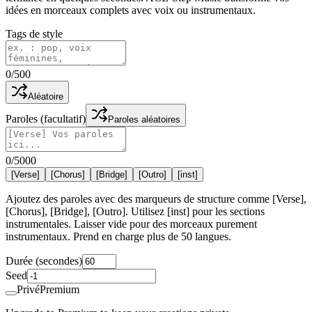
idées en morceaux complets avec voix ou instrumentaux.
Tags de style
0
/
500
Aléatoire
Paroles (facultatif)
Paroles aléatoires
0
/
5000
[Verse]
[Chorus]
[Bridge]
[Outro]
[inst]
Ajoutez des paroles avec des marqueurs de structure comme [Verse],
[Chorus], [Bridge], [Outro]. Utilisez [inst] pour les sections
instrumentales. Laisser vide pour des morceaux purement
instrumentaux. Prend en charge plus de 50 langues.
Durée (secondes)
Seed
Privé
Premium