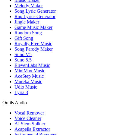
Music Maker
Melody Maker
Song Lyric Generator
Rap Lyrics Generator
Jingle Maker
Game Music Maker
Random Song
Gift Song
Royalty Free Music
Song Parody Maker
Suno V5
Suno 5.5
ElevenLabs Music
MiniMax Music
AceStep Music
Mureka Music
Udio Music
Lyria 3
Outils Audio
Vocal Remover
Voice Cleaner
AI Stem Splitter
Acapella Extractor
Instrumental Remover