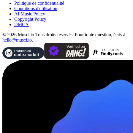
Politique de confidentialité
Conditions d'utilisation
AI Music Policy
Copyright Policy
DMCA
© 2026 Musci.io Tous droits réservés. Pour toute question, écris à
hello@musci.io
.