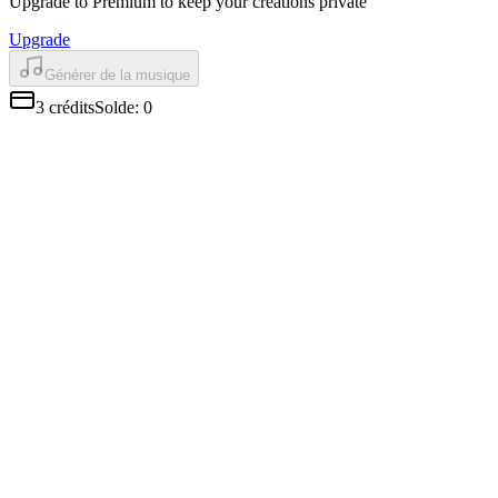
Upgrade to Premium to keep your creations private
Upgrade
Générer de la musique
3
crédits
Solde
:
0
Chansons prêtes en quelques secondes