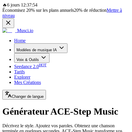
🔥
6 jours 12:37:54
Économisez
20%
sur les plans annuels
20%
de réduction
Mettre à
niveau
Musci.io
Home
Modèles de musique IA
Voix & Outils
HOT
Seedance 2.0
Tarifs
Explorer
Mes Créations
Changer de langue
Générateur ACE-Step Music
Décrivez le style. Ajoutez vos paroles. Obtenez une chanson
terminée en quelques secondes. ACE-Step Music transforme vos