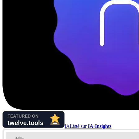
IA
Listé sur
IA-Insights