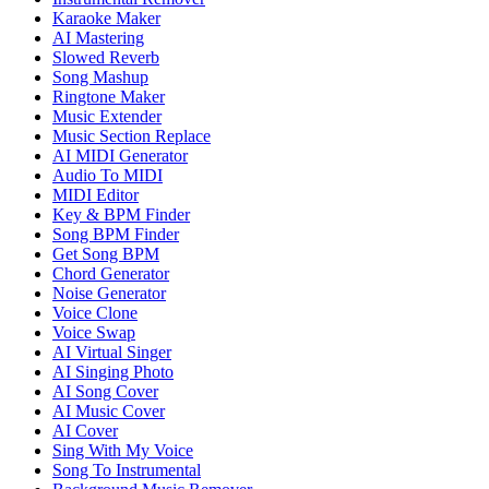
Karaoke Maker
AI Mastering
Slowed Reverb
Song Mashup
Ringtone Maker
Music Extender
Music Section Replace
AI MIDI Generator
Audio To MIDI
MIDI Editor
Key & BPM Finder
Song BPM Finder
Get Song BPM
Chord Generator
Noise Generator
Voice Clone
Voice Swap
AI Virtual Singer
AI Singing Photo
AI Song Cover
AI Music Cover
AI Cover
Sing With My Voice
Song To Instrumental