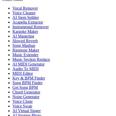
Vocal Remover
Voice Cleaner
AI Stem Splitter
Acapella Extractor
Instrumental Remover
Karaoke Maker
AI Mastering
Slowed Reverb
Song Mashup
Ringtone Maker
Music Extender
Music Section Replace
AI MIDI Generator
Audio To MIDI
MIDI Editor
Key & BPM Finder
Song BPM Finder
Get Song BPM
Chord Generator
Noise Generator
Voice Clone
Voice Swap
AI Virtual Singer
AI Singing Photo