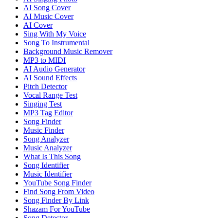
AI Song Cover
AI Music Cover
AI Cover
Sing With My Voice
Song To Instrumental
Background Music Remover
MP3 to MIDI
AI Audio Generator
AI Sound Effects
Pitch Detector
Vocal Range Test
Singing Test
MP3 Tag Editor
Song Finder
Music Finder
Song Analyzer
Music Analyzer
What Is This Song
Song Identifier
Music Identifier
YouTube Song Finder
Find Song From Video
Song Finder By Link
Shazam For YouTube
Song Detector