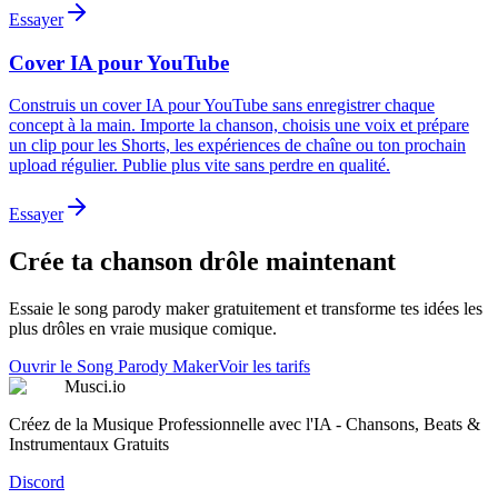
Essayer
Cover IA pour YouTube
Construis un cover IA pour YouTube sans enregistrer chaque
concept à la main. Importe la chanson, choisis une voix et prépare
un clip pour les Shorts, les expériences de chaîne ou ton prochain
upload régulier. Publie plus vite sans perdre en qualité.
Essayer
Crée ta chanson drôle maintenant
Essaie le song parody maker gratuitement et transforme tes idées les
plus drôles en vraie musique comique.
Ouvrir le Song Parody Maker
Voir les tarifs
Musci.io
Créez de la Musique Professionnelle avec l'IA - Chansons, Beats &
Instrumentaux Gratuits
Discord