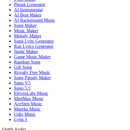
Phonk Generator
AI Instrumental
AI Beat Maker
AI Background Music
Song Maker
Music Maker
Melody Maker
Song Lyric Generator
Rap Lyrics Generator
Jingle Maker
Game Music Maker
Random Song
Gift Song
Royalty Free Music
Song Parody Maker
Suno V5
Suno 5.5
ElevenLabs Music
MiniMax Music
AceStep Music
Mureka Music
Udio Music
Lyria 3
Outils Audio