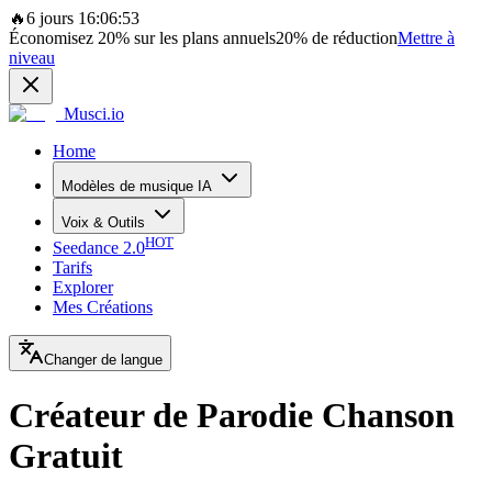
🔥
6 jours 16:06:53
Économisez
20%
sur les plans annuels
20%
de réduction
Mettre à
niveau
Musci.io
Home
Modèles de musique IA
Voix & Outils
HOT
Seedance 2.0
Tarifs
Explorer
Mes Créations
Changer de langue
Créateur de Parodie Chanson
Gratuit