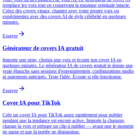
remplace les voix tout en conservant la musique originale intacte.
Créez des covers viraux, chantez avec votre propre voix ou
expérimentez avec des covers AI de style célébrité en quelques
minutes.
Essayer
Générateur de covers IA gratuit
Importe une piste, choisis une voix et écoute ton cover IA en
quelques minutes. Le générateur IA de covers gratuit te donne une
vraie ébauche sans sessions d'enregistrement, configurations studio
ni paiements anticipés. Teste l'idée. Écoute si elle fonctionne.
Essayer
Cover IA pour TikTok
Crée un cover IA pour TikTok assez rapidement pour publier
pendant que la tendance est encore active. Importe la chanson,
change la voix et prépare un clip à publier — avant que le moment
ne passe et que la portée ne disparaisse.