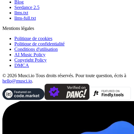
Blog
Seedance 2.5
llms.txt
llms-full.txt
Mentions légales
Politique de cookies
Politique de confidentialité
Conditions d'utilisation
AI Music Policy
Copyright Policy
DMCA
© 2026 Musci.io Tous droits réservés. Pour toute question, écris à
hello@musci.io
.