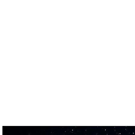
Détection automatique du tempo
Le convertisseur lit le BPM de ton MP3 et le reporte dans le fichier
MIDI. Ton projet reste en rythme quand tu importes le .mid dans ta
session.
Fonctionne dans ton navigateur
Aucun logiciel à télécharger. Aucun plugin à configurer. Télécharge
ton MP3, attends la conversion, récupère le fichier MIDI. Terminé
en trois clics.
Sortie .mid standard
Chaque conversion MP3 en MIDI produit un fichier .mid standard.
S'ouvre dans Ableton Live, FL Studio, Logic Pro, GarageBand,
MuseScore, Finale, Sibelius ou tout logiciel musical que tu utilises
déjà.