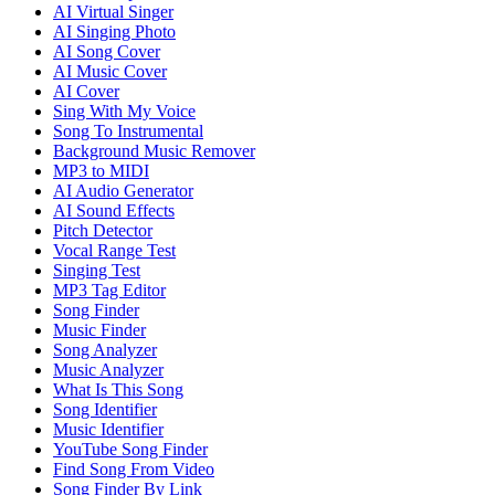
AI Virtual Singer
AI Singing Photo
AI Song Cover
AI Music Cover
AI Cover
Sing With My Voice
Song To Instrumental
Background Music Remover
MP3 to MIDI
AI Audio Generator
AI Sound Effects
Pitch Detector
Vocal Range Test
Singing Test
MP3 Tag Editor
Song Finder
Music Finder
Song Analyzer
Music Analyzer
What Is This Song
Song Identifier
Music Identifier
YouTube Song Finder
Find Song From Video
Song Finder By Link