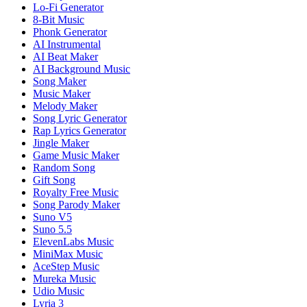
Lo-Fi Generator
8-Bit Music
Phonk Generator
AI Instrumental
AI Beat Maker
AI Background Music
Song Maker
Music Maker
Melody Maker
Song Lyric Generator
Rap Lyrics Generator
Jingle Maker
Game Music Maker
Random Song
Gift Song
Royalty Free Music
Song Parody Maker
Suno V5
Suno 5.5
ElevenLabs Music
MiniMax Music
AceStep Music
Mureka Music
Udio Music
Lyria 3