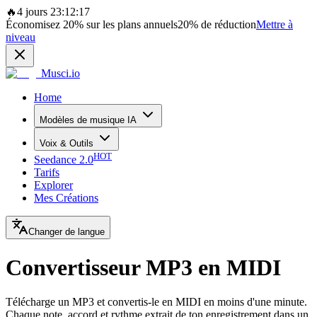
🔥
4 jours 23:12:17
Économisez
20%
sur les plans annuels
20%
de réduction
Mettre à
niveau
Musci.io
Home
Modèles de musique IA
Voix & Outils
HOT
Seedance 2.0
Tarifs
Explorer
Mes Créations
Changer de langue
Convertisseur MP3 en MIDI
Télécharge un MP3 et convertis-le en MIDI en moins d'une minute.
Chaque note, accord et rythme extrait de ton enregistrement dans un