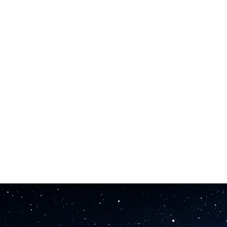
econdes. Pas de recherche parmi des milliers de pistes génériques. Pas d'
nématique, ambient, et plus. Si vous pouvez le décrire, l'IA peut créer de
clez, coupez, remixez comme vous le souhaitez. Contrôle créatif total