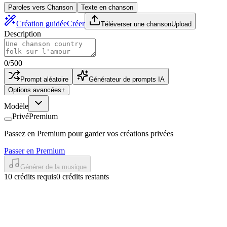
Paroles vers Chanson
Texte en chanson
Création guidée
Créer
Téléverser une chanson
Upload
Description
0
/
500
Prompt aléatoire
Générateur de prompts IA
Options avancées
+
Modèle
Privé
Premium
Passez en Premium pour garder vos créations privées
Passer en Premium
Générer de la musique
10 crédits requis
0 crédits restants