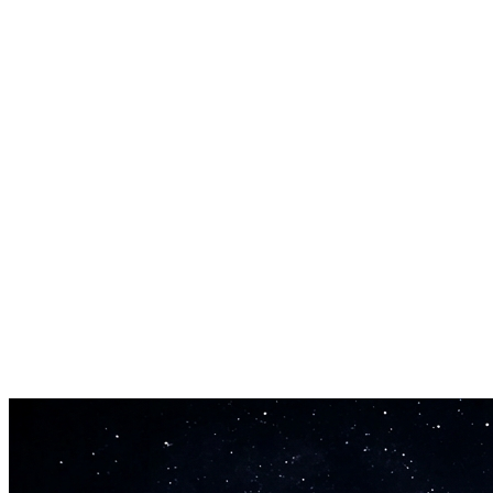
Prêt en Moins d'une Minute
La plupart des générateurs de musique libre de droits prennent 30-60 s
Tous les Genres Majeurs
Pop, rock, électronique, orchestral, jazz, hip-hop, lo-fi, corporate, ci
Contrôle Créatif Total
Téléchargez votre musique libre de droits en MP3 ou WAV. Éditez, bou