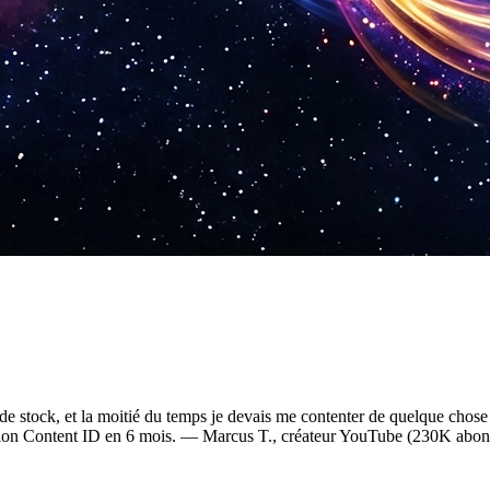
e stock, et la moitié du temps je devais me contenter de quelque chose q
mation Content ID en 6 mois. — Marcus T., créateur YouTube (230K abon