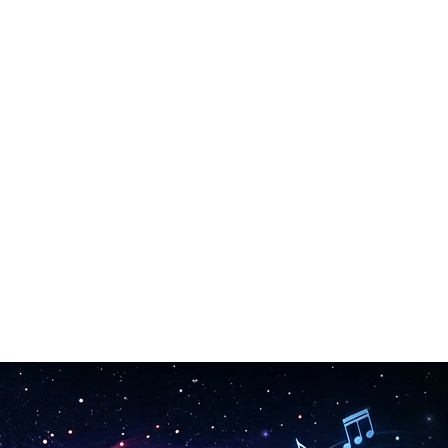
attente d'approbation. Juste de l'audio personnalisé instantané.
 la musique libre de droits pour vous.
.