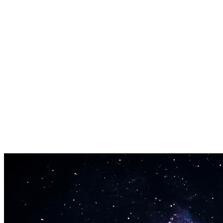
Drift phonk spécialisé
Des beats offensifs taillés pour les vidéos de voitures et TikTok.
Phonk brésilien
Des pistes énergétiques à BPM élevé inspirées du baile funk.
Ambiances dark phonk
Des samples mystérieux et des basses massives pour un rendu sombre