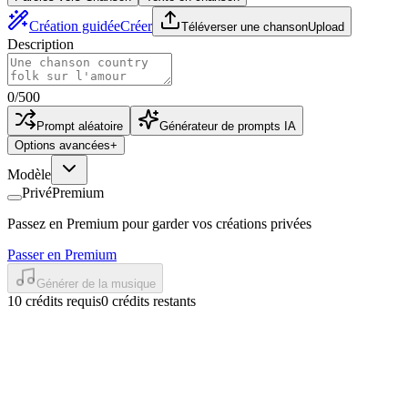
Création guidée
Créer
Téléverser une chanson
Upload
Description
0
/
500
Prompt aléatoire
Générateur de prompts IA
Options avancées
+
Modèle
Privé
Premium
Passez en Premium pour garder vos créations privées
Passer en Premium
Générer de la musique
10 crédits requis
0 crédits restants