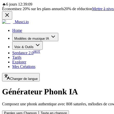
🔥
6 jours 12:39:09
Économisez
20%
sur les plans annuels
20%
de réduction
Mettre à nive
Musci.io
Home
Modèles de musique IA
Voix & Outils
HOT
Seedance 2.0
Tarifs
Explorer
Mes Créations
Changer de langue
Générateur Phonk IA
Composez une phonk authentique avec 808 saturées, mélodies de cowbel
Paroles vers Chanson
Texte en chanson