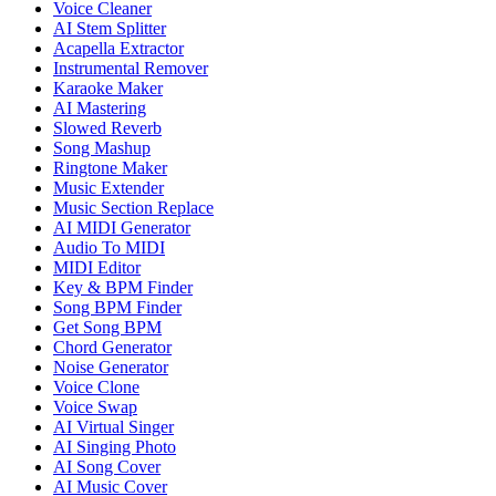
Voice Cleaner
AI Stem Splitter
Acapella Extractor
Instrumental Remover
Karaoke Maker
AI Mastering
Slowed Reverb
Song Mashup
Ringtone Maker
Music Extender
Music Section Replace
AI MIDI Generator
Audio To MIDI
MIDI Editor
Key & BPM Finder
Song BPM Finder
Get Song BPM
Chord Generator
Noise Generator
Voice Clone
Voice Swap
AI Virtual Singer
AI Singing Photo
AI Song Cover
AI Music Cover