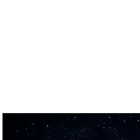
Minimax Music 2.5 exporte jusqu'à 256kbps et 44.1kHz. Qualité
suffisante pour Spotify, YouTube ou toute autre plateforme de
publication.
Aucune théorie musicale requise
Vous n'avez pas besoin de lire une partition. Décrivez simplement
l'ambiance et le genre en langage courant. Minimax Music
transforme vos mots en chansons finalisées.
Prêt en quelques minutes
Attendre des heures pour un morceau ? Pas avec Minimax Music
2.5. La plupart des chansons sont prêtes en quelques minutes. Créez
plusieurs versions et choisissez votre préférée.