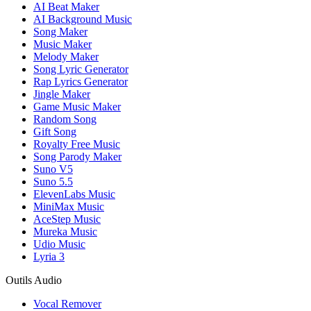
AI Beat Maker
AI Background Music
Song Maker
Music Maker
Melody Maker
Song Lyric Generator
Rap Lyrics Generator
Jingle Maker
Game Music Maker
Random Song
Gift Song
Royalty Free Music
Song Parody Maker
Suno V5
Suno 5.5
ElevenLabs Music
MiniMax Music
AceStep Music
Mureka Music
Udio Music
Lyria 3
Outils Audio
Vocal Remover