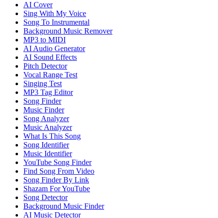
AI Cover
Sing With My Voice
Song To Instrumental
Background Music Remover
MP3 to MIDI
AI Audio Generator
AI Sound Effects
Pitch Detector
Vocal Range Test
Singing Test
MP3 Tag Editor
Song Finder
Music Finder
Song Analyzer
Music Analyzer
What Is This Song
Song Identifier
Music Identifier
YouTube Song Finder
Find Song From Video
Song Finder By Link
Shazam For YouTube
Song Detector
Background Music Finder
AI Music Detector