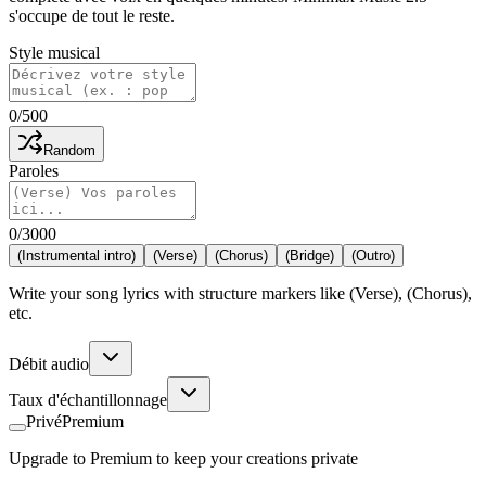
s'occupe de tout le reste.
Style musical
0
/
500
Random
Paroles
0
/
3000
(Instrumental intro)
(Verse)
(Chorus)
(Bridge)
(Outro)
Write your song lyrics with structure markers like (Verse), (Chorus),
etc.
Débit audio
Taux d'échantillonnage
Privé
Premium
Upgrade to Premium to keep your creations private