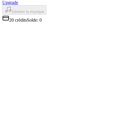
Upgrade
Générer la musique
20
crédits
Solde
:
0
Une IA qui chante vraiment
Les voix de Minimax Music 2.5 ne sont pas robotiques. Elles
atteignent les bonnes notes, respirent aux bons moments et