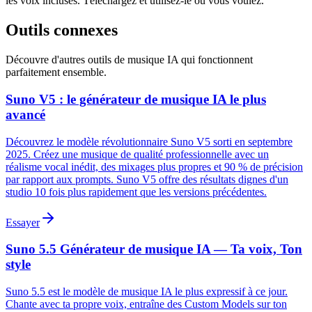
les voix incluses. Téléchargez et utilisez-le où vous voulez.
Outils connexes
Découvre d'autres outils de musique IA qui fonctionnent
parfaitement ensemble.
Suno V5 : le générateur de musique IA le plus
avancé
Découvrez le modèle révolutionnaire Suno V5 sorti en septembre
2025. Créez une musique de qualité professionnelle avec un
réalisme vocal inédit, des mixages plus propres et 90 % de précision
par rapport aux prompts. Suno V5 offre des résultats dignes d'un
studio 10 fois plus rapidement que les versions précédentes.
Essayer
Suno 5.5 Générateur de musique IA — Ta voix, Ton
style
Suno 5.5 est le modèle de musique IA le plus expressif à ce jour.
Chante avec ta propre voix, entraîne des Custom Models sur ton