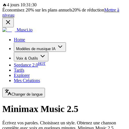
🔥
4 jours 10:31:30
Économisez
20%
sur les plans annuels
20%
de réduction
Mettre à
niveau
Musci.io
Home
Modèles de musique IA
Voix & Outils
HOT
Seedance 2.0
Tarifs
Explorer
Mes Créations
Changer de langue
Minimax Music 2.5
Écrivez vos paroles. Choisissez un style. Obtenez une chanson
complète avec voix en quelques minutes. Minimax Music 2.5