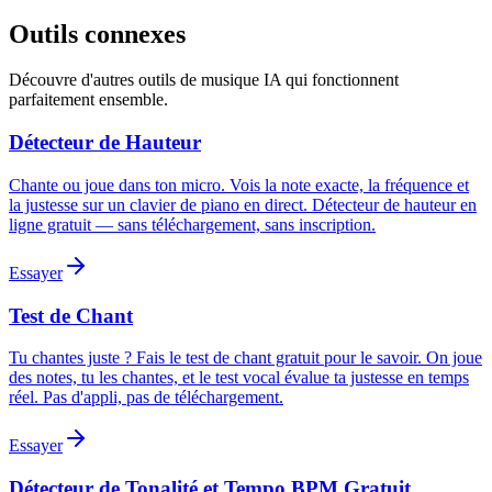
Outils connexes
Découvre d'autres outils de musique IA qui fonctionnent
parfaitement ensemble.
Détecteur de Hauteur
Chante ou joue dans ton micro. Vois la note exacte, la fréquence et
la justesse sur un clavier de piano en direct. Détecteur de hauteur en
ligne gratuit — sans téléchargement, sans inscription.
Essayer
Test de Chant
Tu chantes juste ? Fais le test de chant gratuit pour le savoir. On joue
des notes, tu les chantes, et le test vocal évalue ta justesse en temps
réel. Pas d'appli, pas de téléchargement.
Essayer
Détecteur de Tonalité et Tempo BPM Gratuit