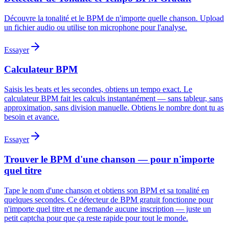
Découvre la tonalité et le BPM de n'importe quelle chanson. Upload
un fichier audio ou utilise ton microphone pour l'analyse.
Essayer
Calculateur BPM
Saisis les beats et les secondes, obtiens un tempo exact. Le
calculateur BPM fait les calculs instantanément — sans tableur, sans
approximation, sans division manuelle. Obtiens le nombre dont tu as
besoin et avance.
Essayer
Trouver le BPM d'une chanson — pour n'importe
quel titre
Tape le nom d'une chanson et obtiens son BPM et sa tonalité en
quelques secondes. Ce détecteur de BPM gratuit fonctionne pour
n'importe quel titre et ne demande aucune inscription — juste un
petit captcha pour que ça reste rapide pour tout le monde.