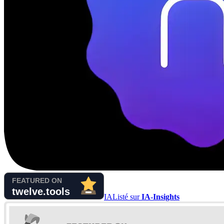
IA
Listé sur
IA-Insights