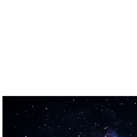
que tu voies exactement quelles notes tu peux atteindre.
Étendue en Octaves
Vois combien d'octaves ta voix couvre. Les chanteurs moyens
couvrent environ 2 octaves — découvre où tu te situes.
Sans Application ni Téléchargement
Ce test de tessiture vocale fonctionne entièrement dans ton
navigateur. Pas d'application à installer, pas d'inscription requise.
Clique simplement sur Démarrer et chante.