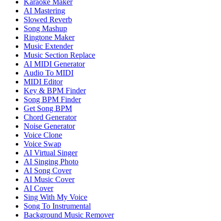
Karaoke Maker
AI Mastering
Slowed Reverb
Song Mashup
Ringtone Maker
Music Extender
Music Section Replace
AI MIDI Generator
Audio To MIDI
MIDI Editor
Key & BPM Finder
Song BPM Finder
Get Song BPM
Chord Generator
Noise Generator
Voice Clone
Voice Swap
AI Virtual Singer
AI Singing Photo
AI Song Cover
AI Music Cover
AI Cover
Sing With My Voice
Song To Instrumental
Background Music Remover