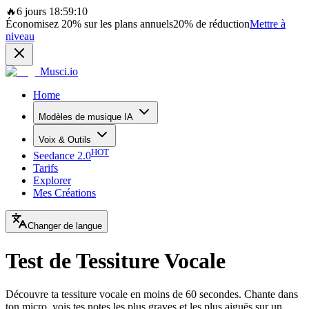
🔥
6 jours 18:59:10
Économisez
20%
sur les plans annuels
20%
de réduction
Mettre à
niveau
Musci.io
Home
Modèles de musique IA
Voix & Outils
HOT
Seedance 2.0
Tarifs
Explorer
Mes Créations
Changer de langue
Test de Tessiture Vocale
Découvre ta tessiture vocale en moins de 60 secondes. Chante dans
ton micro, vois tes notes les plus graves et les plus aiguës sur un