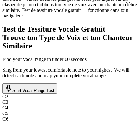
clavier de piano et obtiens ton type de voix avec un chanteur célèbre
similaire. Test de tessiture vocale gratuit — fonctionne dans tout
navigateur.
Test de Tessiture Vocale Gratuit —
Trouve ton Type de Voix et ton Chanteur
Similaire
Find your vocal range in under 60 seconds
Sing from your lowest comfortable note to your highest. We will
detect each note and map your complete vocal range.
Start Vocal Range Test
C
2
C
3
C
4
C
5
C
6