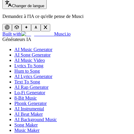
Changer de langue
Demandez à l'IA ce qu'elle pense de Musci
Built with
Musci.io
Générateurs IA
AI Music Generator
AI Song Generator
AI Music Video
Lyrics To Song
Hum to Song
AI Lyrics Generator
Text To Song
AI Rap Generator
Lo-Fi Generator
8-Bit Music
Phonk Generator
AI Instrumental
AI Beat Maker
AI Background Music
Song Maker
Music Maker