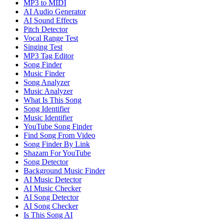
MP3 to MIDI
AI Audio Generator
AI Sound Effects
Pitch Detector
Vocal Range Test
Singing Test
MP3 Tag Editor
Song Finder
Music Finder
Song Analyzer
Music Analyzer
What Is This Song
Song Identifier
Music Identifier
YouTube Song Finder
Find Song From Video
Song Finder By Link
Shazam For YouTube
Song Detector
Background Music Finder
AI Music Detector
AI Music Checker
AI Song Detector
AI Song Checker
Is This Song AI