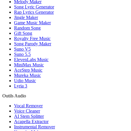
Melody Maker
Song Lyric Generator
Rap Lyrics Generator
Jingle Maker
Game Music Maker
Random Song
Gift Song
Royalty Free Music
Song Parody Maker
Suno V5
Suno 5.5
ElevenLabs Music
MiniMax Music
AceStep Music
Mureka Music
Udio Music
Lyria 3
Outils Audio
Vocal Remover
Voice Cleaner
AI Stem Splitter
Acapella Extractor
Instrumental Remover