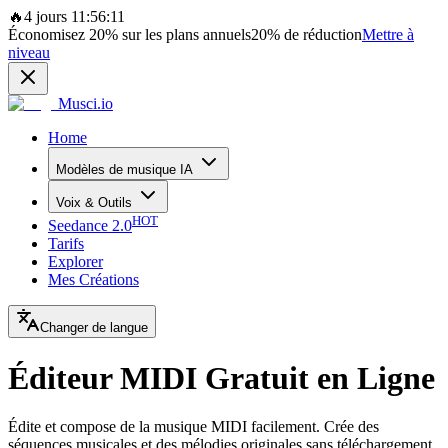
🔥
4 jours 11:56:11
Économisez
20%
sur les plans annuels
20%
de réduction
Mettre à
niveau
Musci.io
Home
Modèles de musique IA
Voix & Outils
HOT
Seedance 2.0
Tarifs
Explorer
Mes Créations
Changer de langue
Éditeur MIDI Gratuit en Ligne
Édite et compose de la musique MIDI facilement. Crée des
séquences musicales et des mélodies originales sans téléchargement.