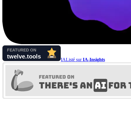
IA
Listé sur
IA-Insights