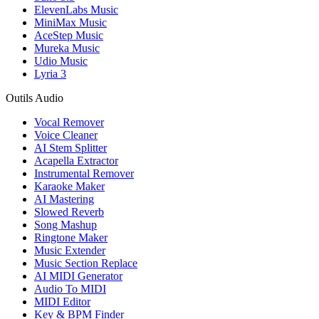
ElevenLabs Music
MiniMax Music
AceStep Music
Mureka Music
Udio Music
Lyria 3
Outils Audio
Vocal Remover
Voice Cleaner
AI Stem Splitter
Acapella Extractor
Instrumental Remover
Karaoke Maker
AI Mastering
Slowed Reverb
Song Mashup
Ringtone Maker
Music Extender
Music Section Replace
AI MIDI Generator
Audio To MIDI
MIDI Editor
Key & BPM Finder