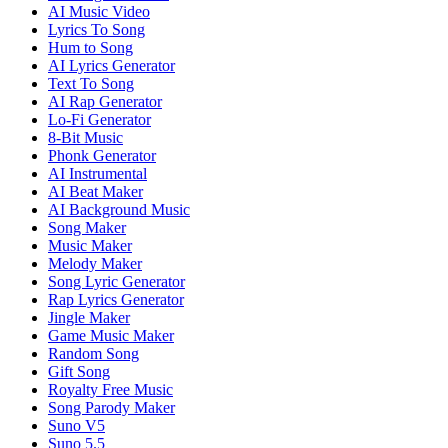
AI Music Video
Lyrics To Song
Hum to Song
AI Lyrics Generator
Text To Song
AI Rap Generator
Lo-Fi Generator
8-Bit Music
Phonk Generator
AI Instrumental
AI Beat Maker
AI Background Music
Song Maker
Music Maker
Melody Maker
Song Lyric Generator
Rap Lyrics Generator
Jingle Maker
Game Music Maker
Random Song
Gift Song
Royalty Free Music
Song Parody Maker
Suno V5
Suno 5.5