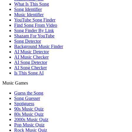
What Is This Song
Song Identifier
Music Identifier
YouTube Song Finder
Find Song From Video
Song Finder By Link
Shazam For YouTube
Song Detector
Background Music Finder
AI Music Detector
AI Music Checker
AI Song Detector
AI Song Checker
Is This Song AI
Music Games
Guess the Song
Song Guesser
Spotiguess
90s Music Quiz
80s Music Quiz
2000s Music Quiz
Pop Music Quiz
Rock Music Quiz