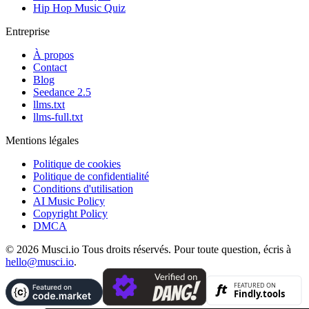
Hip Hop Music Quiz
Entreprise
À propos
Contact
Blog
Seedance 2.5
llms.txt
llms-full.txt
Mentions légales
Politique de cookies
Politique de confidentialité
Conditions d'utilisation
AI Music Policy
Copyright Policy
DMCA
© 2026 Musci.io Tous droits réservés. Pour toute question, écris à
hello@musci.io
.