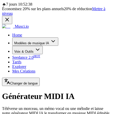
🔥
7 jours 10:52:38
Économisez
20%
sur les plans annuels
20%
de réduction
Mettre à
niveau
Musci.io
Home
Modèles de musique IA
Voix & Outils
HOT
Seedance 2.0
Tarifs
Explorer
Mes Créations
Changer de langue
Générateur MIDI IA
Téléverse un morceau, un mémo vocal ou une mélodie et laisse
notre générateur MIDI IA le transformer en musique MIDI éditable.