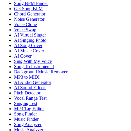
Song BPM Finder
Get Song BPM
Chord Generator
Noise Generator
Voice Clone
Voice Swap
AI Virtual Singer
AI Singing Photo
AI Song Cover
AI Music Cover
AI Cover
Sing With My Voice
Song To Instrumental
Background Music Remover
MP3 to MIDI
AI Audio Generator
AI Sound Effects
Pitch Detector
Vocal Range Test
Singing Test
MP3 Tag Editor
Song Finder
Music Finder
Song Analyzer
Music Analyzer