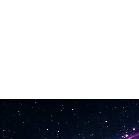
ariats avec Merlin Network et Kobalt. Vos morceaux sont autorisés pour
minutes. Payez uniquement ce que vous créez. Intro courte ou morceau
bon pour les plateformes de streaming, la diffusion ou la production 