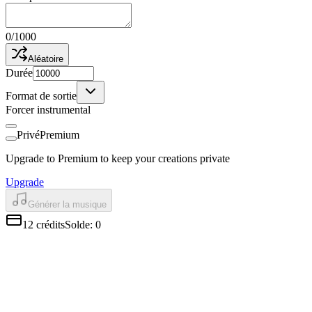
0
/
1000
Aléatoire
Durée
Format de sortie
Forcer instrumental
Privé
Premium
Upgrade to Premium to keep your creations private
Upgrade
Générer la musique
12
crédits
Solde
:
0