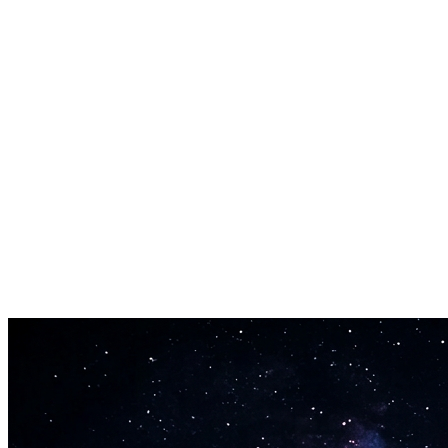
Prêt pour usage commercial dès le premier jour
Construit sur des données d'entraînement sous licence via des parten
Durée flexible
Générez des jingles de 10 secondes ou des chansons complètes de 5 
Sortie audio haute qualité
Exportez en formats MP3 ou WAV jusqu'à qualité CD (44.1kHz). Assez 