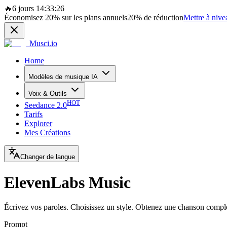
🔥
6 jours 14:33:26
Économisez
20%
sur les plans annuels
20%
de réduction
Mettre à nive
Musci.io
Home
Modèles de musique IA
Voix & Outils
HOT
Seedance 2.0
Tarifs
Explorer
Mes Créations
Changer de langue
ElevenLabs Music
Écrivez vos paroles. Choisissez un style. Obtenez une chanson compl
Prompt