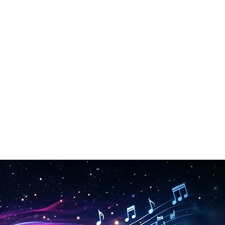
 YouTube, Spotify, podcasts et projets commerciaux.
 complet—les deux prêts en quelques minutes.
professionnelle.