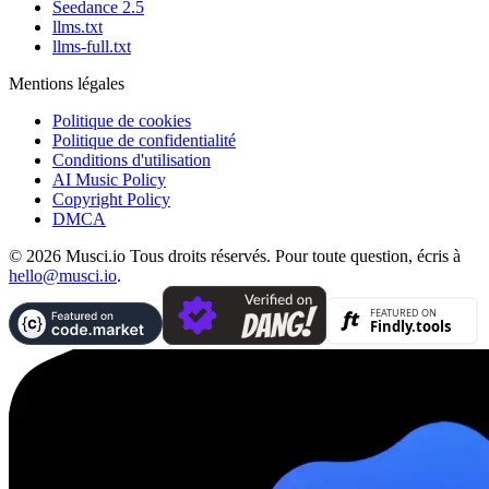
Seedance 2.5
llms.txt
llms-full.txt
Mentions légales
Politique de cookies
Politique de confidentialité
Conditions d'utilisation
AI Music Policy
Copyright Policy
DMCA
© 2026 Musci.io Tous droits réservés. Pour toute question, écris à
hello@musci.io
.