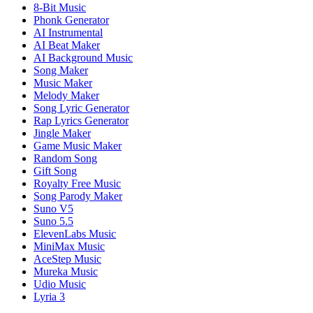
8-Bit Music
Phonk Generator
AI Instrumental
AI Beat Maker
AI Background Music
Song Maker
Music Maker
Melody Maker
Song Lyric Generator
Rap Lyrics Generator
Jingle Maker
Game Music Maker
Random Song
Gift Song
Royalty Free Music
Song Parody Maker
Suno V5
Suno 5.5
ElevenLabs Music
MiniMax Music
AceStep Music
Mureka Music
Udio Music
Lyria 3