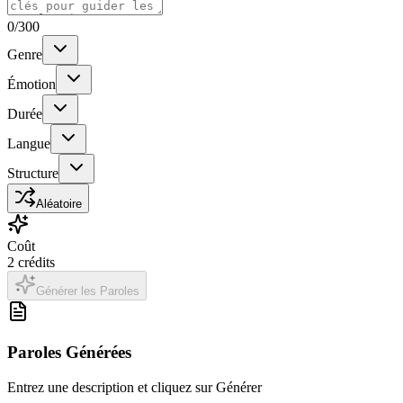
0
/300
Genre
Émotion
Durée
Langue
Structure
Aléatoire
Coût
2
crédits
Générer les Paroles
Paroles Générées
Entrez une description et cliquez sur Générer