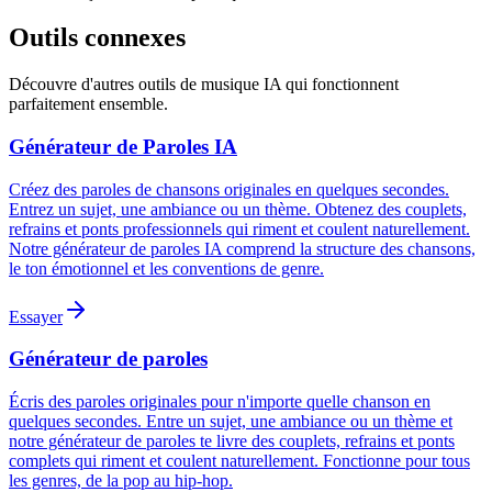
Outils connexes
Découvre d'autres outils de musique IA qui fonctionnent
parfaitement ensemble.
Générateur de Paroles IA
Créez des paroles de chansons originales en quelques secondes.
Entrez un sujet, une ambiance ou un thème. Obtenez des couplets,
refrains et ponts professionnels qui riment et coulent naturellement.
Notre générateur de paroles IA comprend la structure des chansons,
le ton émotionnel et les conventions de genre.
Essayer
Générateur de paroles
Écris des paroles originales pour n'importe quelle chanson en
quelques secondes. Entre un sujet, une ambiance ou un thème et
notre générateur de paroles te livre des couplets, refrains et ponts
complets qui riment et coulent naturellement. Fonctionne pour tous
les genres, de la pop au hip-hop.