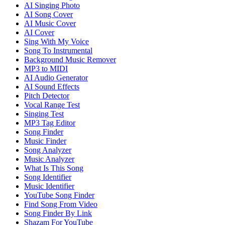
AI Singing Photo
AI Song Cover
AI Music Cover
AI Cover
Sing With My Voice
Song To Instrumental
Background Music Remover
MP3 to MIDI
AI Audio Generator
AI Sound Effects
Pitch Detector
Vocal Range Test
Singing Test
MP3 Tag Editor
Song Finder
Music Finder
Song Analyzer
Music Analyzer
What Is This Song
Song Identifier
Music Identifier
YouTube Song Finder
Find Song From Video
Song Finder By Link
Shazam For YouTube