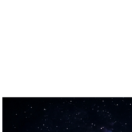
ponts. Le générateur de paroles de rap connaît la structure d'une
chanson de rap.
Punchlines instantanées
Finies les heures devant une feuille blanche. Entre ton sujet et le
générateur de paroles de rap pose les punchlines en quelques
secondes.
Édite et performe
Chaque ligne est à toi. Réarrange, réécris et enregistre. La sortie du
générateur de paroles de rap t'appartient.