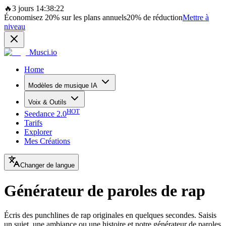
🔥
3 jours 14:38:22
Économisez
20%
sur les plans annuels
20%
de réduction
Mettre à
niveau
Musci.io
Home
Modèles de musique IA
Voix & Outils
HOT
Seedance 2.0
Tarifs
Explorer
Mes Créations
Changer de langue
Générateur de paroles de rap
Écris des punchlines de rap originales en quelques secondes. Saisis
un sujet, une ambiance ou une histoire et notre générateur de paroles