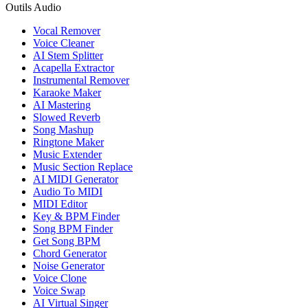
Outils Audio
Vocal Remover
Voice Cleaner
AI Stem Splitter
Acapella Extractor
Instrumental Remover
Karaoke Maker
AI Mastering
Slowed Reverb
Song Mashup
Ringtone Maker
Music Extender
Music Section Replace
AI MIDI Generator
Audio To MIDI
MIDI Editor
Key & BPM Finder
Song BPM Finder
Get Song BPM
Chord Generator
Noise Generator
Voice Clone
Voice Swap
AI Virtual Singer