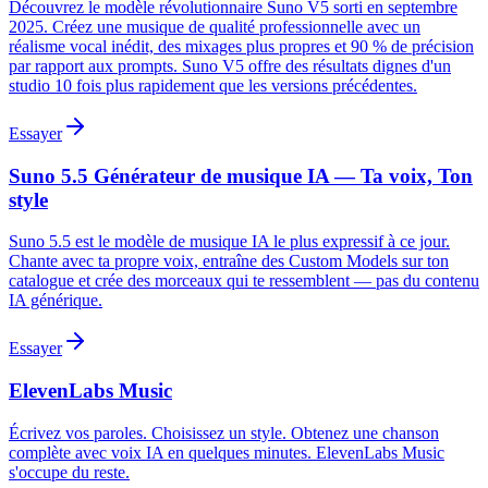
Découvrez le modèle révolutionnaire Suno V5 sorti en septembre
2025. Créez une musique de qualité professionnelle avec un
réalisme vocal inédit, des mixages plus propres et 90 % de précision
par rapport aux prompts. Suno V5 offre des résultats dignes d'un
studio 10 fois plus rapidement que les versions précédentes.
Essayer
Suno 5.5 Générateur de musique IA — Ta voix, Ton
style
Suno 5.5 est le modèle de musique IA le plus expressif à ce jour.
Chante avec ta propre voix, entraîne des Custom Models sur ton
catalogue et crée des morceaux qui te ressemblent — pas du contenu
IA générique.
Essayer
ElevenLabs Music
Écrivez vos paroles. Choisissez un style. Obtenez une chanson
complète avec voix IA en quelques minutes. ElevenLabs Music
s'occupe du reste.