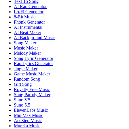
Text To Song
AI Rap Generator
Lo-Fi Generator
8-Bit Music
Phonk Generator
AI Instrumental
AI Beat Maker
AI Background Music
Song Maker
Music Maker
Melody Maker
Song Lyric Generator
Rap Lyrics Generator
Jingle Maker
Game Music Maker
Random Song
Gift Song
Royalty Free Music
Song Parody Maker
Suno V5
Suno 5.5
ElevenLabs Music
MiniMax Music
AceStep Music
Mureka Music