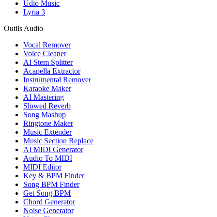
Udio Music
Lyria 3
Outils Audio
Vocal Remover
Voice Cleaner
AI Stem Splitter
Acapella Extractor
Instrumental Remover
Karaoke Maker
AI Mastering
Slowed Reverb
Song Mashup
Ringtone Maker
Music Extender
Music Section Replace
AI MIDI Generator
Audio To MIDI
MIDI Editor
Key & BPM Finder
Song BPM Finder
Get Song BPM
Chord Generator
Noise Generator