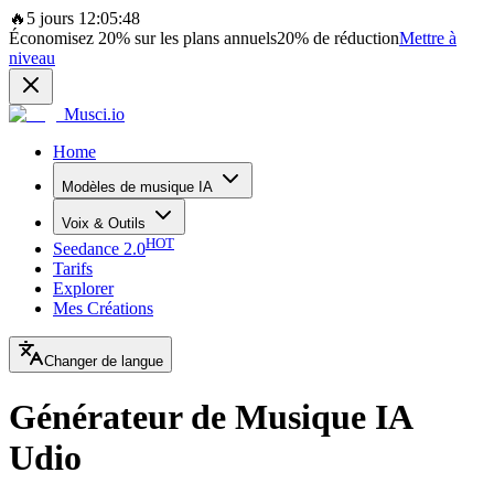
🔥
5 jours 12:05:48
Économisez
20%
sur les plans annuels
20%
de réduction
Mettre à
niveau
Musci.io
Home
Modèles de musique IA
Voix & Outils
HOT
Seedance 2.0
Tarifs
Explorer
Mes Créations
Changer de langue
Générateur de Musique IA
Udio