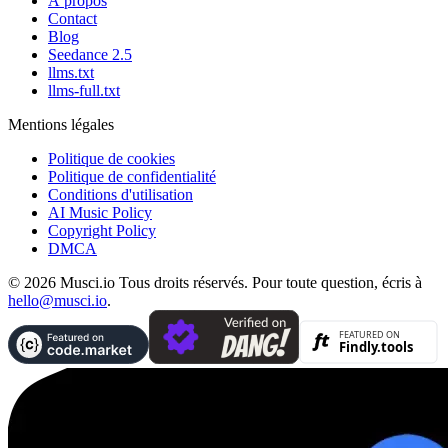
À propos
Contact
Blog
Seedance 2.5
llms.txt
llms-full.txt
Mentions légales
Politique de cookies
Politique de confidentialité
Conditions d'utilisation
AI Music Policy
Copyright Policy
DMCA
© 2026 Musci.io Tous droits réservés. Pour toute question, écris à
hello@musci.io
.