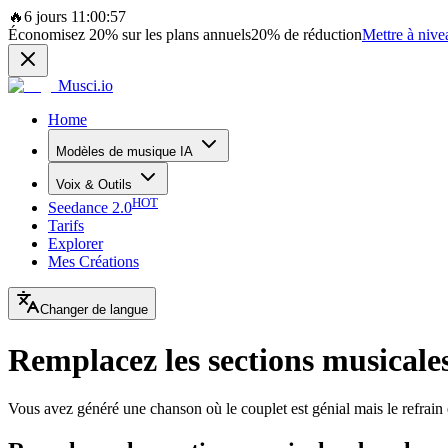
🔥
6 jours 11:00:57
Économisez
20%
sur les plans annuels
20%
de réduction
Mettre à nive
Musci.io
Home
Modèles de musique IA
Voix & Outils
HOT
Seedance 2.0
Tarifs
Explorer
Mes Créations
Changer de langue
Remplacez les sections musicale
Vous avez généré une chanson où le couplet est génial mais le refrain