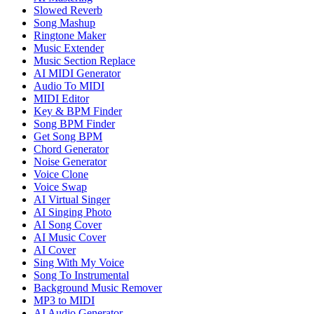
Slowed Reverb
Song Mashup
Ringtone Maker
Music Extender
Music Section Replace
AI MIDI Generator
Audio To MIDI
MIDI Editor
Key & BPM Finder
Song BPM Finder
Get Song BPM
Chord Generator
Noise Generator
Voice Clone
Voice Swap
AI Virtual Singer
AI Singing Photo
AI Song Cover
AI Music Cover
AI Cover
Sing With My Voice
Song To Instrumental
Background Music Remover
MP3 to MIDI
AI Audio Generator