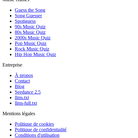
Guess the Song
Song Guesser
Spotiguess
90s Music Quiz
80s Music Quiz
2000s Music Quiz
Pop Music Quiz
Rock Music Quiz
Hip Hop Music Quiz
Entreprise
À propos
Contact
Blog
Seedance 2.5
llms.txt
llms-full.txt
Mentions légales
Politique de cookies
Politique de confidentialité
Conditions d'utilisation