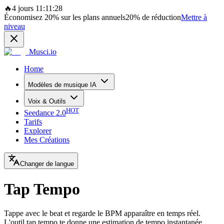
🔥
4 jours 11:11:28
Économisez
20%
sur les plans annuels
20%
de réduction
Mettre à
niveau
Musci.io
Home
Modèles de musique IA
Voix & Outils
HOT
Seedance 2.0
Tarifs
Explorer
Mes Créations
Changer de langue
Tap Tempo
Tappe avec le beat et regarde le BPM apparaître en temps réel.
L'outil tap tempo te donne une estimation de tempo instantanée