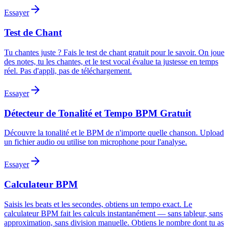
Essayer
Test de Chant
Tu chantes juste ? Fais le test de chant gratuit pour le savoir. On joue
des notes, tu les chantes, et le test vocal évalue ta justesse en temps
réel. Pas d'appli, pas de téléchargement.
Essayer
Détecteur de Tonalité et Tempo BPM Gratuit
Découvre la tonalité et le BPM de n'importe quelle chanson. Upload
un fichier audio ou utilise ton microphone pour l'analyse.
Essayer
Calculateur BPM
Saisis les beats et les secondes, obtiens un tempo exact. Le
calculateur BPM fait les calculs instantanément — sans tableur, sans
approximation, sans division manuelle. Obtiens le nombre dont tu as