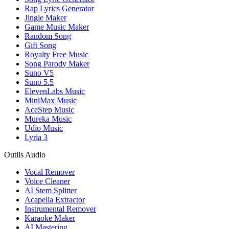
Rap Lyrics Generator
Jingle Maker
Game Music Maker
Random Song
Gift Song
Royalty Free Music
Song Parody Maker
Suno V5
Suno 5.5
ElevenLabs Music
MiniMax Music
AceStep Music
Mureka Music
Udio Music
Lyria 3
Outils Audio
Vocal Remover
Voice Cleaner
AI Stem Splitter
Acapella Extractor
Instrumental Remover
Karaoke Maker
AI Mastering