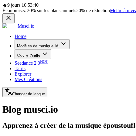
🔥
9 jours 10:53:40
Économisez
20%
sur les plans annuels
20%
de réduction
Mettre à nive
Musci.io
Home
Modèles de musique IA
Voix & Outils
HOT
Seedance 2.0
Tarifs
Explorer
Mes Créations
Changer de langue
Blog musci.io
Apprenez à créer de la musique époustoufl