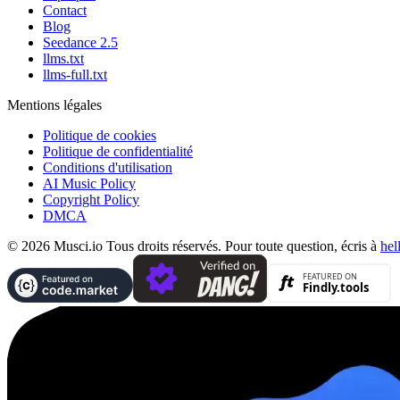
Contact
Blog
Seedance 2.5
llms.txt
llms-full.txt
Mentions légales
Politique de cookies
Politique de confidentialité
Conditions d'utilisation
AI Music Policy
Copyright Policy
DMCA
© 2026 Musci.io Tous droits réservés. Pour toute question, écris à
hel