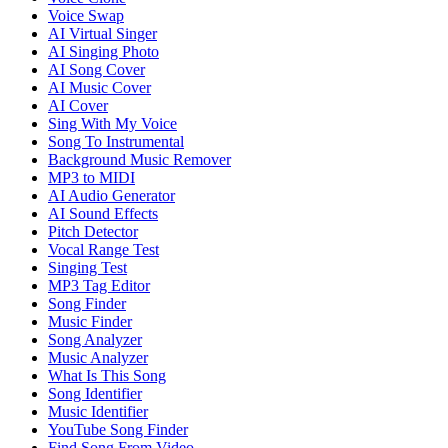
Voice Swap
AI Virtual Singer
AI Singing Photo
AI Song Cover
AI Music Cover
AI Cover
Sing With My Voice
Song To Instrumental
Background Music Remover
MP3 to MIDI
AI Audio Generator
AI Sound Effects
Pitch Detector
Vocal Range Test
Singing Test
MP3 Tag Editor
Song Finder
Music Finder
Song Analyzer
Music Analyzer
What Is This Song
Song Identifier
Music Identifier
YouTube Song Finder
Find Song From Video