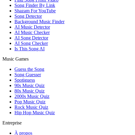
Song Finder By Link
Shazam For YouTube
Song Detector
Background Music Finder
AI Music Detector
AI Music Checker
AI Song Detector
AI Song Checker
Is This Song AI
Music Games
Guess the Song
Song Guesser
Spotiguess
90s Music Quiz
80s Music Quiz
2000s Music Quiz
Pop Music Quiz
Rock Music Quiz
Hip Hop Music Quiz
Entreprise
À propos