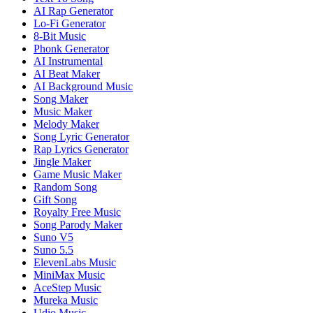
AI Rap Generator
Lo-Fi Generator
8-Bit Music
Phonk Generator
AI Instrumental
AI Beat Maker
AI Background Music
Song Maker
Music Maker
Melody Maker
Song Lyric Generator
Rap Lyrics Generator
Jingle Maker
Game Music Maker
Random Song
Gift Song
Royalty Free Music
Song Parody Maker
Suno V5
Suno 5.5
ElevenLabs Music
MiniMax Music
AceStep Music
Mureka Music
Udio Music