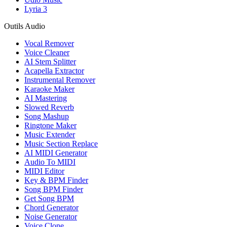
Lyria 3
Outils Audio
Vocal Remover
Voice Cleaner
AI Stem Splitter
Acapella Extractor
Instrumental Remover
Karaoke Maker
AI Mastering
Slowed Reverb
Song Mashup
Ringtone Maker
Music Extender
Music Section Replace
AI MIDI Generator
Audio To MIDI
MIDI Editor
Key & BPM Finder
Song BPM Finder
Get Song BPM
Chord Generator
Noise Generator
Voice Clone