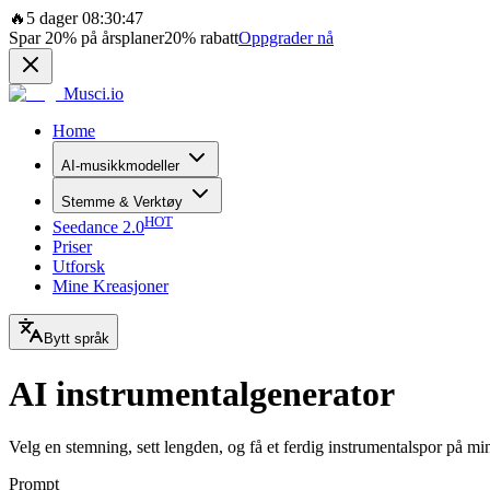
🔥
5 dager 08:30:47
Spar
20%
på årsplaner
20%
rabatt
Oppgrader nå
Musci.io
Home
AI-musikkmodeller
Stemme & Verktøy
HOT
Seedance 2.0
Priser
Utforsk
Mine Kreasjoner
Bytt språk
AI instrumentalgenerator
Velg en stemning, sett lengden, og få et ferdig instrumentalspor på min
Prompt