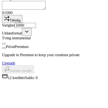
0
/
1000
Tilfeldig
Varighet
Utdataformat
Tving instrumental
Privat
Premium
Upgrade to Premium to keep your creations private
Upgrade
Generer musikk
12
kreditter
Saldo
:
0