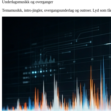
Underlagsmusikk og overganger
Temamusikk, intro-jingler, overgangsunderlag og outroer. Lyd som får 