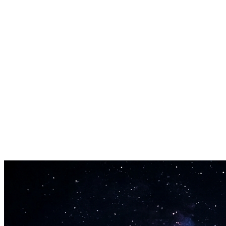
Kommersielt klar lyd
Trent på lisensierte data. AI instrumentalgenerator-utgang er godkjent
Høykvalitets eksport
MP3 eller WAV opptil 44.1kHz. Fungerer på strømmeplattformer og i 
Rask generering
De fleste spor er ferdige på under 3 minutter. Kjør noen versjoner og v