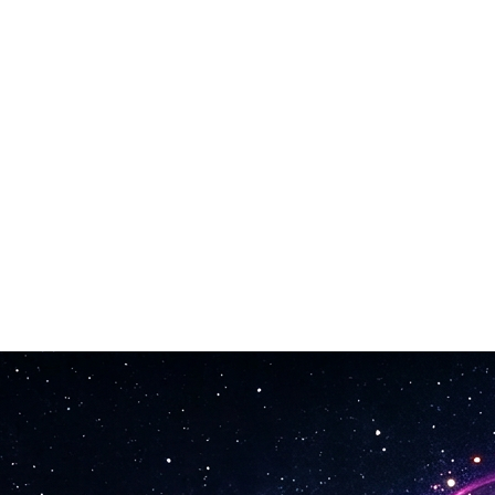
 for YouTube, Spotify, podcaster, annonser og kommersielle prosjekter.
kringkasting.
elg favoritten din.