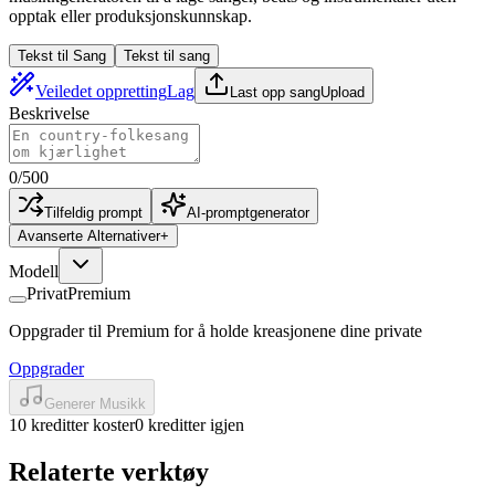
opptak eller produksjonskunnskap.
Tekst til Sang
Tekst til sang
Veiledet oppretting
Lag
Last opp sang
Upload
Beskrivelse
0
/
500
Tilfeldig prompt
AI-promptgenerator
Avanserte Alternativer
+
Modell
Privat
Premium
Oppgrader til Premium for å holde kreasjonene dine private
Oppgrader
Generer Musikk
10 kreditter koster
0 kreditter igjen
Relaterte verktøy