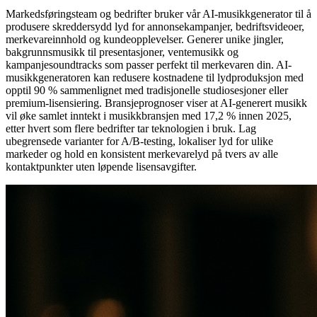
Markedsføringsteam og bedrifter bruker vår AI-musikkgenerator til å
produsere skreddersydd lyd for annonsekampanjer, bedriftsvideoer,
merkevareinnhold og kundeopplevelser. Generer unike jingler,
bakgrunnsmusikk til presentasjoner, ventemusikk og
kampanjesoundtracks som passer perfekt til merkevaren din. AI-
musikkgeneratoren kan redusere kostnadene til lydproduksjon med
opptil 90 % sammenlignet med tradisjonelle studiosesjoner eller
premium-lisensiering. Bransjeprognoser viser at AI-generert musikk
vil øke samlet inntekt i musikkbransjen med 17,2 % innen 2025,
etter hvert som flere bedrifter tar teknologien i bruk. Lag
ubegrensede varianter for A/B-testing, lokaliser lyd for ulike
markeder og hold en konsistent merkevarelyd på tvers av alle
kontaktpunkter uten løpende lisensavgifter.