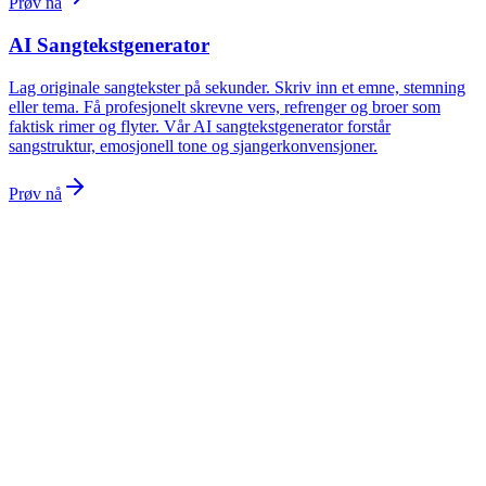
Prøv nå
AI Sangtekstgenerator
Lag originale sangtekster på sekunder. Skriv inn et emne, stemning
eller tema. Få profesjonelt skrevne vers, refrenger og broer som
faktisk rimer og flyter. Vår AI sangtekstgenerator forstår
sangstruktur, emosjonell tone og sjangerkonvensjoner.
Prøv nå