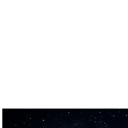
Vokal og Instrumental
Generer rene instrumentale spor eller komplette sanger med AI-
syntetiserte vokaler.
Utvid og Remix Spor
Utvid eksisterende sanger, remix med nye elementer, eller lag
variasjoner.
Rask Generering
Lag komplette spor 40x raskere enn sanntid. Generer fulle sanger på
30-60 sekunder.