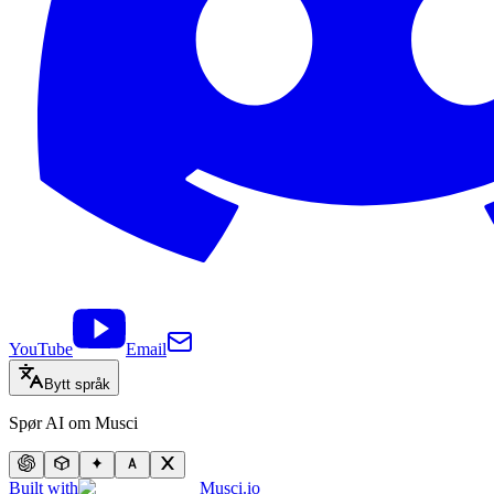
YouTube
Email
Bytt språk
Spør AI om Musci
Built with
Musci.io