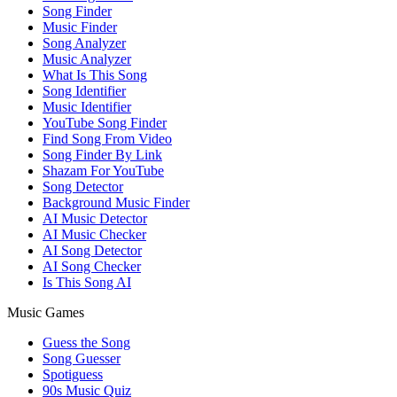
Song Finder
Music Finder
Song Analyzer
Music Analyzer
What Is This Song
Song Identifier
Music Identifier
YouTube Song Finder
Find Song From Video
Song Finder By Link
Shazam For YouTube
Song Detector
Background Music Finder
AI Music Detector
AI Music Checker
AI Song Detector
AI Song Checker
Is This Song AI
Music Games
Guess the Song
Song Guesser
Spotiguess
90s Music Quiz