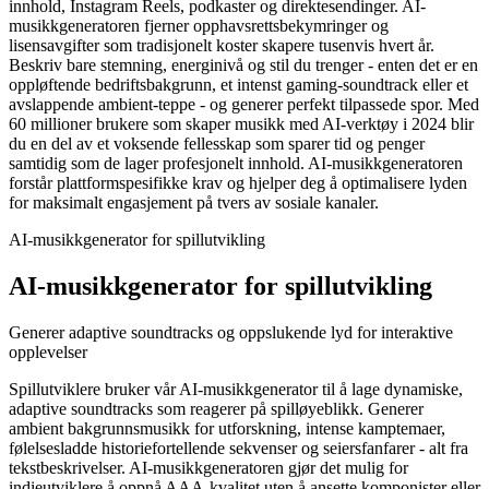
innhold, Instagram Reels, podkaster og direktesendinger. AI-
musikkgeneratoren fjerner opphavsrettsbekymringer og
lisensavgifter som tradisjonelt koster skapere tusenvis hvert år.
Beskriv bare stemning, energinivå og stil du trenger - enten det er en
oppløftende bedriftsbakgrunn, et intenst gaming-soundtrack eller et
avslappende ambient-teppe - og generer perfekt tilpassede spor. Med
60 millioner brukere som skaper musikk med AI-verktøy i 2024 blir
du en del av et voksende fellesskap som sparer tid og penger
samtidig som de lager profesjonelt innhold. AI-musikkgeneratoren
forstår plattformspesifikke krav og hjelper deg å optimalisere lyden
for maksimalt engasjement på tvers av sosiale kanaler.
AI-musikkgenerator for spillutvikling
AI-musikkgenerator for spillutvikling
Generer adaptive soundtracks og oppslukende lyd for interaktive
opplevelser
Spillutviklere bruker vår AI-musikkgenerator til å lage dynamiske,
adaptive soundtracks som reagerer på spilløyeblikk. Generer
ambient bakgrunnsmusikk for utforskning, intense kamptemaer,
følelsesladde historiefortellende sekvenser og seiersfanfarer - alt fra
tekstbeskrivelser. AI-musikkgeneratoren gjør det mulig for
indieutviklere å oppnå AAA-kvalitet uten å ansette komponister eller