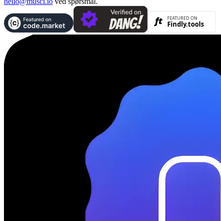
hello@musci.io
ved spørsmål.