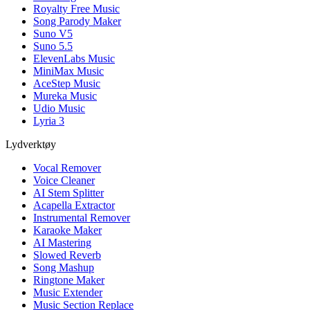
Royalty Free Music
Song Parody Maker
Suno V5
Suno 5.5
ElevenLabs Music
MiniMax Music
AceStep Music
Mureka Music
Udio Music
Lyria 3
Lydverktøy
Vocal Remover
Voice Cleaner
AI Stem Splitter
Acapella Extractor
Instrumental Remover
Karaoke Maker
AI Mastering
Slowed Reverb
Song Mashup
Ringtone Maker
Music Extender
Music Section Replace