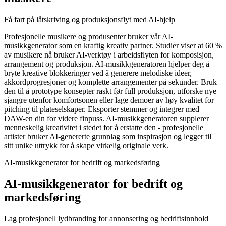
Få fart på låtskriving og produksjonsflyt med AI-hjelp
Profesjonelle musikere og produsenter bruker vår AI-
musikkgenerator som en kraftig kreativ partner. Studier viser at 60 %
av musikere nå bruker AI-verktøy i arbeidsflyten for komposisjon,
arrangement og produksjon. AI-musikkgeneratoren hjelper deg å
bryte kreative blokkeringer ved å generere melodiske ideer,
akkordprogresjoner og komplette arrangementer på sekunder. Bruk
den til å prototype konsepter raskt før full produksjon, utforske nye
sjangre utenfor komfortsonen eller lage demoer av høy kvalitet for
pitching til plateselskaper. Eksporter stemmer og integrer med
DAW-en din for videre finpuss. AI-musikkgeneratoren supplerer
menneskelig kreativitet i stedet for å erstatte den - profesjonelle
artister bruker AI-genererte grunnlag som inspirasjon og legger til
sitt unike uttrykk for å skape virkelig originale verk.
AI-musikkgenerator for bedrift og markedsføring
AI-musikkgenerator for bedrift og
markedsføring
Lag profesjonell lydbranding for annonsering og bedriftsinnhold