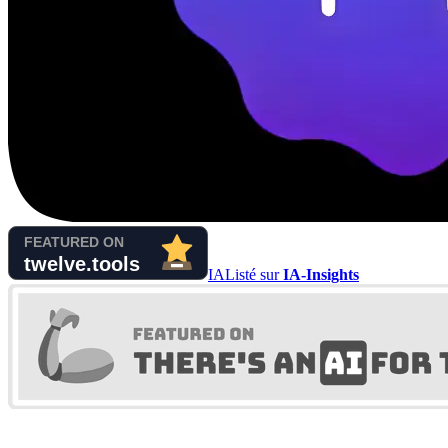
IA
Listé sur
IA-Insights