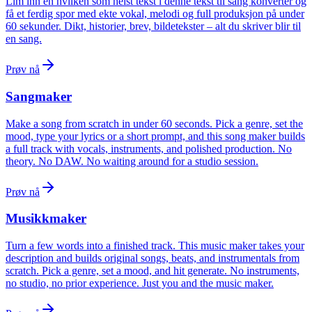
Lim inn en hvilken som helst tekst i denne tekst til sang konverter og
få et ferdig spor med ekte vokal, melodi og full produksjon på under
60 sekunder. Dikt, historier, brev, bildetekster – alt du skriver blir til
en sang.
Prøv nå
Sangmaker
Make a song from scratch in under 60 seconds. Pick a genre, set the
mood, type your lyrics or a short prompt, and this song maker builds
a full track with vocals, instruments, and polished production. No
theory. No DAW. No waiting around for a studio session.
Prøv nå
Musikkmaker
Turn a few words into a finished track. This music maker takes your
description and builds original songs, beats, and instrumentals from
scratch. Pick a genre, set a mood, and hit generate. No instruments,
no studio, no prior experience. Just you and the music maker.