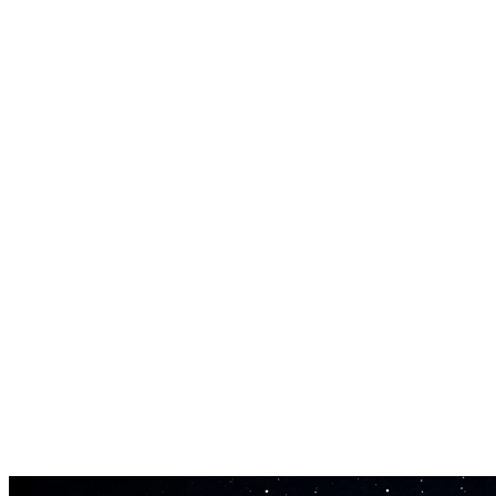
filer fra én opplasting.
Fungerer på alle sjangre
Pop, hip-hop, rock, elektronisk, R&B, country. Acapella extractoren
håndterer vokaler på tvers av alle stilarter.
Enkel sampling
Trekk ut vokalhooks, ad-libs og fraser fra spor. Perfekt for
beatmakere som bygger sample-baserte produksjoner.
Rask prosessering
De fleste spor prosesseres på 1-3 minutter. Last opp, vent kort, last
ned acapellaen din.