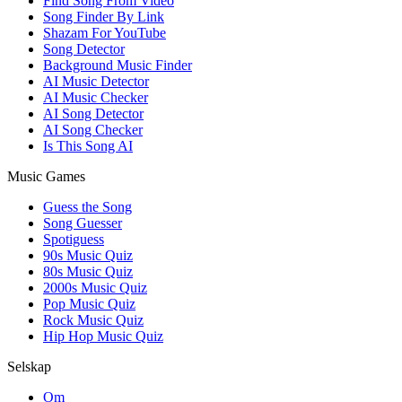
Find Song From Video
Song Finder By Link
Shazam For YouTube
Song Detector
Background Music Finder
AI Music Detector
AI Music Checker
AI Song Detector
AI Song Checker
Is This Song AI
Music Games
Guess the Song
Song Guesser
Spotiguess
90s Music Quiz
80s Music Quiz
2000s Music Quiz
Pop Music Quiz
Rock Music Quiz
Hip Hop Music Quiz
Selskap
Om