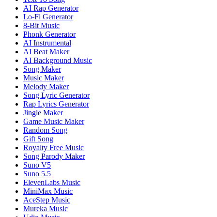
AI Rap Generator
Lo-Fi Generator
8-Bit Music
Phonk Generator
AI Instrumental
AI Beat Maker
AI Background Music
Song Maker
Music Maker
Melody Maker
Song Lyric Generator
Rap Lyrics Generator
Jingle Maker
Game Music Maker
Random Song
Gift Song
Royalty Free Music
Song Parody Maker
Suno V5
Suno 5.5
ElevenLabs Music
MiniMax Music
AceStep Music
Mureka Music