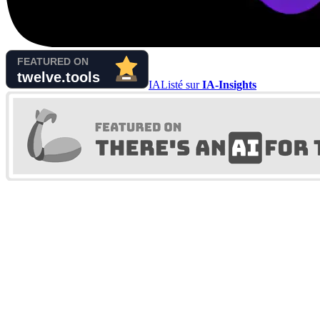
IA
Listé sur
IA-Insights