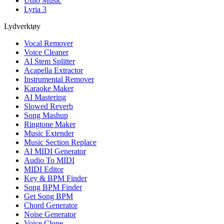
Udio Music
Lyria 3
Lydverktøy
Vocal Remover
Voice Cleaner
AI Stem Splitter
Acapella Extractor
Instrumental Remover
Karaoke Maker
AI Mastering
Slowed Reverb
Song Mashup
Ringtone Maker
Music Extender
Music Section Replace
AI MIDI Generator
Audio To MIDI
MIDI Editor
Key & BPM Finder
Song BPM Finder
Get Song BPM
Chord Generator
Noise Generator
Voice Clone