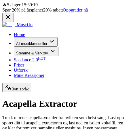
🔥
5 dager 15:39:19
Spar
20%
på årsplaner
20%
rabatt
Oppgrader nå
Musci.io
Home
AI-musikkmodeller
Stemme & Verktøy
HOT
Seedance 2.0
Priser
Utforsk
Mine Kreasjoner
Bytt språk
Acapella Extractor
Trekk ut rene acapella-vokaler fra hvilken som helst sang. Last opp
sporet ditt til acapella extractoren og last ned en isolert vokalfil, ren
og klar for remixer, sampling eller mashups. Ingen programvare