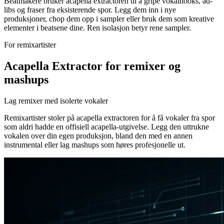
Beatmakere bruker acapella extractoren til å gripe vokalhooks, ad-
libs og fraser fra eksisterende spor. Legg dem inn i nye
produksjoner, chop dem opp i sampler eller bruk dem som kreative
elementer i beatsene dine. Ren isolasjon betyr rene sampler.
For remixartister
Acapella Extractor for remixer og
mashups
Lag remixer med isolerte vokaler
Remixartister stoler på acapella extractoren for å få vokaler fra spor
som aldri hadde en offisiell acapella-utgivelse. Legg den uttrukne
vokalen over din egen produksjon, bland den med en annen
instrumental eller lag mashups som høres profesjonelle ut.