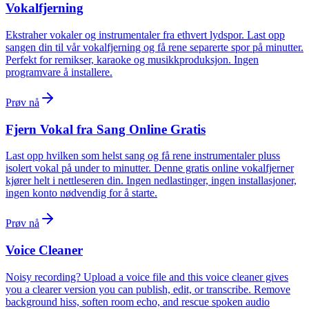
Vokalfjerning
Ekstraher vokaler og instrumentaler fra ethvert lydspor. Last opp
sangen din til vår vokalfjerning og få rene separerte spor på minutter.
Perfekt for remikser, karaoke og musikkproduksjon. Ingen
programvare å installere.
Prøv nå
Fjern Vokal fra Sang Online Gratis
Last opp hvilken som helst sang og få rene instrumentaler pluss
isolert vokal på under to minutter. Denne gratis online vokalfjerner
kjører helt i nettleseren din. Ingen nedlastinger, ingen installasjoner,
ingen konto nødvendig for å starte.
Prøv nå
Voice Cleaner
Noisy recording? Upload a voice file and this voice cleaner gives
you a clearer version you can publish, edit, or transcribe. Remove
background hiss, soften room echo, and rescue spoken audio