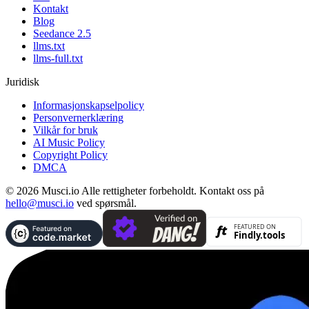
Kontakt
Blog
Seedance 2.5
llms.txt
llms-full.txt
Juridisk
Informasjonskapselpolicy
Personvernerklæring
Vilkår for bruk
AI Music Policy
Copyright Policy
DMCA
© 2026 Musci.io Alle rettigheter forbeholdt. Kontakt oss på
hello@musci.io
ved spørsmål.