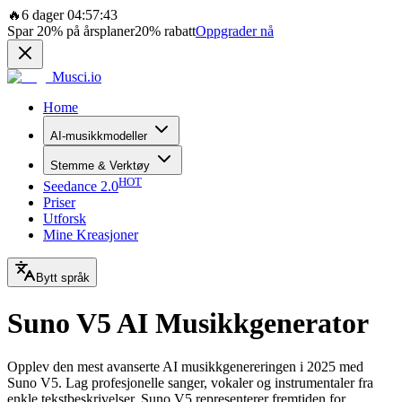
🔥
6 dager 04:57:43
Spar
20%
på årsplaner
20%
rabatt
Oppgrader nå
Musci.io
Home
AI-musikkmodeller
Stemme & Verktøy
HOT
Seedance 2.0
Priser
Utforsk
Mine Kreasjoner
Bytt språk
Suno V5 AI Musikkgenerator
Opplev den mest avanserte AI musikkgenereringen i 2025 med
Suno V5. Lag profesjonelle sanger, vokaler og instrumentaler fra
enkle tekstbeskrivelser. Suno V5 representerer fremtiden for