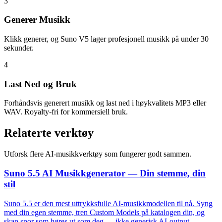
3
Generer Musikk
Klikk generer, og Suno V5 lager profesjonell musikk på under 30
sekunder.
4
Last Ned og Bruk
Forhåndsvis generert musikk og last ned i høykvalitets MP3 eller
WAV. Royalty-fri for kommersiell bruk.
Relaterte verktøy
Utforsk flere AI-musikkverktøy som fungerer godt sammen.
Suno 5.5 AI Musikkgenerator — Din stemme, din
stil
Suno 5.5 er den mest uttrykksfulle AI-musikkmodellen til nå. Syng
med din egen stemme, tren Custom Models på katalogen din, og
skap spor som høres ut som deg — ikke generisk AI-output.