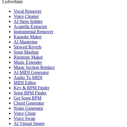
Lydverktøy
Vocal Remover
Voice Cleaner
AI Stem Splitter
Acapella Extractor
Instrumental Remover
Karaoke Maker
AI Mastering
Slowed Reverb
Song Mashup
Ringtone Maker
Music Extender
Music Section Replace
AI MIDI Generator
Audio To MIDI
MIDI Editor
Key & BPM Finder
Song BPM Finder
Get Song BPM
Chord Generator
Noise Generator
Voice Clone
Voice Swap
AI Virtual Singer