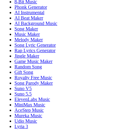
8-Bit Music
Phonk Generator
AI Instrumental
AI Beat Maker
AI Background Music
Song Maker
Music Maker
Melody Maker
Song Lyric Generator
Rap Lyrics Generator
Jingle Maker
Game Music Maker
Random Song
Gift Song
Royalty Free Music
Song Parody Maker
Suno V5
Suno 5.5
ElevenLabs Music
MiniMax Music
AceStep Music
Mureka Music
Udio Music
Lyria 3