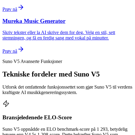
Prøv nå
Mureka Music Generator
Skriv tekster eller la AI skrive dem for deg. Velg en stil, sett
stemningen, og få en ferdig sang med vokal på minutter.
Prøv nå
Suno V5 Avanserte Funksjoner
Tekniske fordeler med Suno V5
Utforsk det omfattende funksjonssettet som gjør Suno V5 til verdens
kraftigste AI musikkgenereringssystem.
Bransjeledenede ELO-Score
Suno V5 oppnådde en ELO benchmark-score på 1 293, betydelig
høyere enn V4.5s 1 208-score. Dette bekrefter Suno V5 som