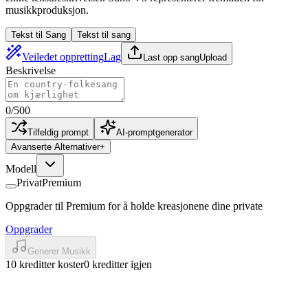
musikkproduksjon.
Tekst til Sang
Tekst til sang
Veiledet oppretting
Lag
Last opp sang
Upload
Beskrivelse
0
/
500
Tilfeldig prompt
AI-promptgenerator
Avanserte Alternativer
+
Modell
Privat
Premium
Oppgrader til Premium for å holde kreasjonene dine private
Oppgrader
Generer Musikk
10 kreditter koster
0 kreditter igjen