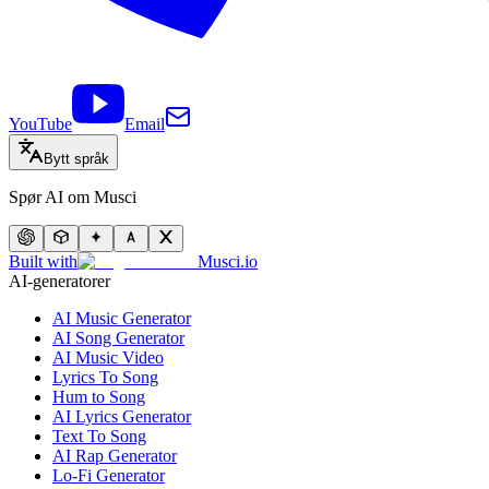
YouTube
Email
Bytt språk
Spør AI om Musci
Built with
Musci.io
AI-generatorer
AI Music Generator
AI Song Generator
AI Music Video
Lyrics To Song
Hum to Song
AI Lyrics Generator
Text To Song
AI Rap Generator
Lo-Fi Generator