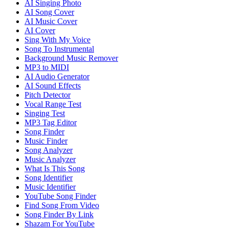
AI Singing Photo
AI Song Cover
AI Music Cover
AI Cover
Sing With My Voice
Song To Instrumental
Background Music Remover
MP3 to MIDI
AI Audio Generator
AI Sound Effects
Pitch Detector
Vocal Range Test
Singing Test
MP3 Tag Editor
Song Finder
Music Finder
Song Analyzer
Music Analyzer
What Is This Song
Song Identifier
Music Identifier
YouTube Song Finder
Find Song From Video
Song Finder By Link
Shazam For YouTube