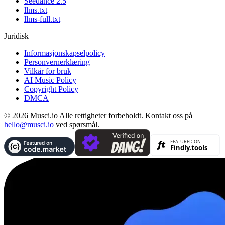
Seedance 2.5
llms.txt
llms-full.txt
Juridisk
Informasjonskapselpolicy
Personvernerklæring
Vilkår for bruk
AI Music Policy
Copyright Policy
DMCA
© 2026 Musci.io Alle rettigheter forbeholdt. Kontakt oss på
hello@musci.io
ved spørsmål.