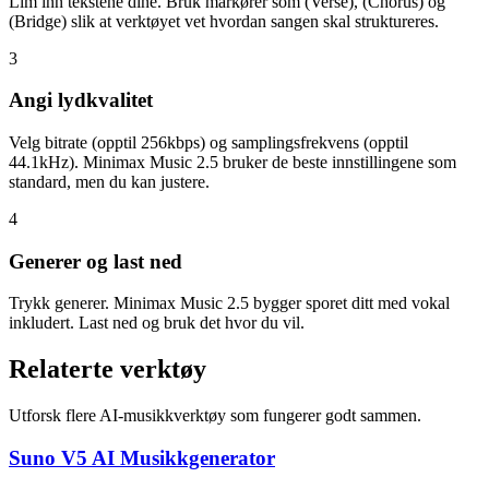
Lim inn tekstene dine. Bruk markører som (Verse), (Chorus) og
(Bridge) slik at verktøyet vet hvordan sangen skal struktureres.
3
Angi lydkvalitet
Velg bitrate (opptil 256kbps) og samplingsfrekvens (opptil
44.1kHz). Minimax Music 2.5 bruker de beste innstillingene som
standard, men du kan justere.
4
Generer og last ned
Trykk generer. Minimax Music 2.5 bygger sporet ditt med vokal
inkludert. Last ned og bruk det hvor du vil.
Relaterte verktøy
Utforsk flere AI-musikkverktøy som fungerer godt sammen.
Suno V5 AI Musikkgenerator