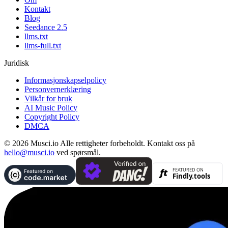
Kontakt
Blog
Seedance 2.5
llms.txt
llms-full.txt
Juridisk
Informasjonskapselpolicy
Personvernerklæring
Vilkår for bruk
AI Music Policy
Copyright Policy
DMCA
© 2026 Musci.io Alle rettigheter forbeholdt. Kontakt oss på
hello@musci.io
ved spørsmål.