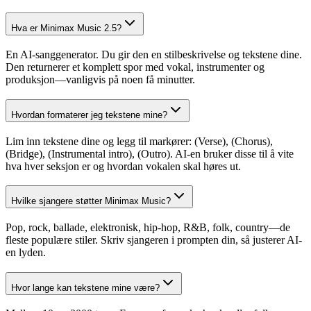
Hva er Minimax Music 2.5?
En AI-sanggenerator. Du gir den en stilbeskrivelse og tekstene dine.
Den returnerer et komplett spor med vokal, instrumenter og
produksjon—vanligvis på noen få minutter.
Hvordan formaterer jeg tekstene mine?
Lim inn tekstene dine og legg til markører: (Verse), (Chorus),
(Bridge), (Instrumental intro), (Outro). AI-en bruker disse til å vite
hva hver seksjon er og hvordan vokalen skal høres ut.
Hvilke sjangere støtter Minimax Music?
Pop, rock, ballade, elektronisk, hip-hop, R&B, folk, country—de
fleste populære stiler. Skriv sjangeren i prompten din, så justerer AI-
en lyden.
Hvor lange kan tekstene mine være?