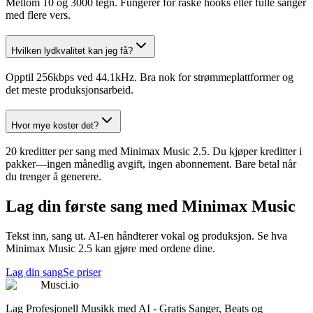
Mellom 10 og 3000 tegn. Fungerer for raske hooks eller fulle sanger
med flere vers.
Hvilken lydkvalitet kan jeg få?
Opptil 256kbps ved 44.1kHz. Bra nok for strømmeplattformer og
det meste produksjonsarbeid.
Hvor mye koster det?
20 kreditter per sang med Minimax Music 2.5. Du kjøper kreditter i
pakker—ingen månedlig avgift, ingen abonnement. Bare betal når
du trenger å generere.
Lag din første sang med Minimax Music
Tekst inn, sang ut. AI-en håndterer vokal og produksjon. Se hva
Minimax Music 2.5 kan gjøre med ordene dine.
Lag din sang
Se priser
Musci.io
Lag Profesjonell Musikk med AI - Gratis Sanger, Beats og