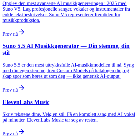
Opplev den mest avanserte AI musikkgenereringen i 2025 med
Suno V5. Lag profesjonelle sanger, vokaler og instrumentaler fra
enkle tekstbeskrivelser. Suno V5 representerer fremtiden for
musikkproduksjon.
Prøv nå
Suno 5.5 AI Musikkgenerator — Din stemme, din
stil
Suno 5.5 er den mest uttrykksfulle AI-musikkmodellen til nå. Syng
med din egen stemme, tren Custom Models på katalogen din, og
skap spor som høres ut som deg — ikke generisk AI-output.
Prøv nå
ElevenLabs Music
Skriv tekstene dine. Velg en stil. Få en komplett sang med AI-vokal
på minutter. ElevenLabs Music tar seg av resten.
Prøv nå