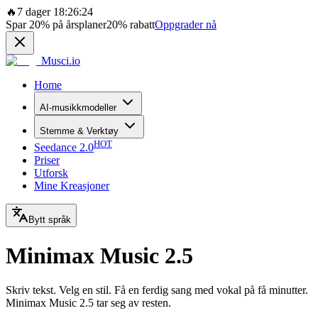
🔥
7 dager 18:26:24
Spar
20%
på årsplaner
20%
rabatt
Oppgrader nå
Musci.io
Home
AI-musikkmodeller
Stemme & Verktøy
HOT
Seedance 2.0
Priser
Utforsk
Mine Kreasjoner
Bytt språk
Minimax Music 2.5
Skriv tekst. Velg en stil. Få en ferdig sang med vokal på få minutter.
Minimax Music 2.5 tar seg av resten.