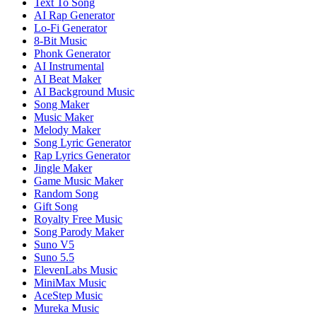
Text To Song
AI Rap Generator
Lo-Fi Generator
8-Bit Music
Phonk Generator
AI Instrumental
AI Beat Maker
AI Background Music
Song Maker
Music Maker
Melody Maker
Song Lyric Generator
Rap Lyrics Generator
Jingle Maker
Game Music Maker
Random Song
Gift Song
Royalty Free Music
Song Parody Maker
Suno V5
Suno 5.5
ElevenLabs Music
MiniMax Music
AceStep Music
Mureka Music