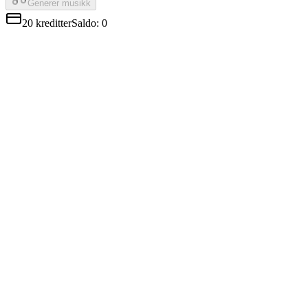
Generer musikk
20
kreditter
Saldo
:
0
AI som faktisk synger
Minimax Music 2.5-vokalen er ikke robotaktig. Den treffer de
riktige tonene, puster på de riktige stedene og formidler følelser. Du
skriver tekstene; Minimax Music fremfører dem.