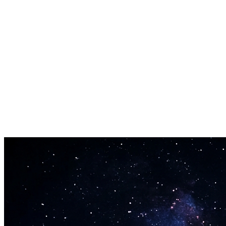
Ingen musikkteori nødvendig
Du trenger ikke å lese noter. Bare beskriv stemningen og sjangeren
med vanlige ord. Minimax Music gjør ordene dine til ferdige sanger.
Ferdig på minutter
Venter du timer på et spor? Ikke med Minimax Music 2.5. De fleste
sanger er ferdige på noen få minutter. Lag flere versjoner og velg din
favoritt.