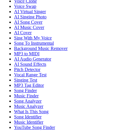
Voice Clone
Voice Swap
AI Virtual Singer
AI Singing Photo
AI Song Cover
AI Music Cover
AI Cover
Sing With My Voice
Song To Instrumental
Background Music Remover
MP3 to MIDI
AI Audio Generator
AI Sound Effects
Pitch Detector
Vocal Range Test
Singing Test
MP3 Tag Editor
Song Finder
Music Finder
Song Analyzer
Music Analyzer
What Is This Song
Song Identifier
Music Identifier
YouTube Song Finder