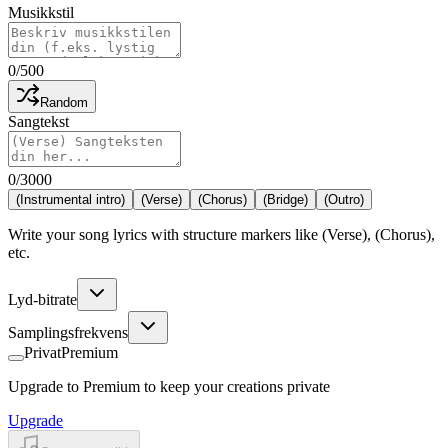
Musikkstil
0
/
500
Random
Sangtekst
0
/
3000
(Instrumental intro)
(Verse)
(Chorus)
(Bridge)
(Outro)
Write your song lyrics with structure markers like (Verse), (Chorus),
etc.
Lyd-bitrate
Samplingsfrekvens
Privat
Premium
Upgrade to Premium to keep your creations private
Upgrade