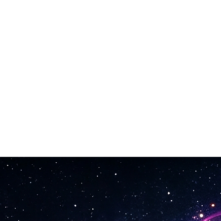
twork og Kobalt. Sporene dine er klarert for YouTube, Spotify, podcas
l bare for det du lager. Kort intro eller fullt spor—begge klare på minut
d nok for strømmeplattformer, kringkasting eller profesjonell produks