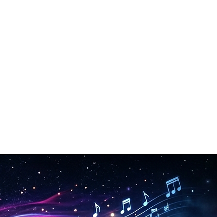
ter og kommersielle prosjekter.
ter.
jon.