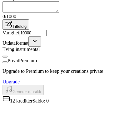
0
/
1000
Tilfeldig
Varighet
Utdataformat
Tving instrumental
Privat
Premium
Upgrade to Premium to keep your creations private
Upgrade
Generer musikk
12
kreditter
Saldo
:
0