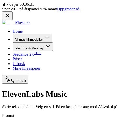
🔥
7 dager 00:36:31
Spar
20%
på årsplaner
20%
rabatt
Oppgrader nå
Musci.io
Home
AI-musikkmodeller
Stemme & Verktøy
HOT
Seedance 2.0
Priser
Utforsk
Mine Kreasjoner
Bytt språk
ElevenLabs Music
Skriv tekstene dine. Velg en stil. Få en komplett sang med AI-vokal p
Prompt