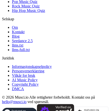
Pop Music Quiz
Rock Music Quiz
Hip Hop Music Quiz
Selskap
Om
Kontakt
Blog
Seedance 2.5
llms.txt
llms-full.txt
Juridisk
Informasjonskapselpolicy
Personvernerklæring
Vilkår for bruk
AI Music Policy
Copyright Policy
DMCA
© 2026 Musci.io Alle rettigheter forbeholdt. Kontakt oss på
hello@musci.io
ved spørsmål.