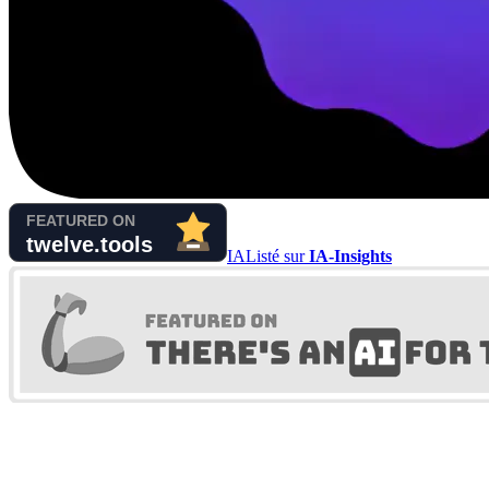
IA
Listé sur
IA-Insights