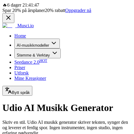
🔥
6 dager 21:41:47
Spar
20%
på årsplaner
20%
rabatt
Oppgrader nå
Musci.io
Home
AI-musikkmodeller
Stemme & Verktøy
HOT
Seedance 2.0
Priser
Utforsk
Mine Kreasjoner
Bytt språk
Udio AI Musikk Generator
Skriv en stil. Udio AI musikk generator skriver teksten, synger den
og leverer et ferdig spor. Ingen instrumenter, ingen studio, ingen
erfaring nødvendig.