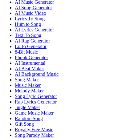
AI Music Generator
AI Song Generator
AI Music Video
Lyrics To Song
Hum to Song
AI Lyrics Generator
Text To Song
AI Rap Generator
Lo-Fi Generator
8-Bit Music
Phonk Generator
AI Instrumental
AI Beat Maker
AI Background Music
Song Maker
Music Maker
Melody Maker
Song Lyric Generator
Rap Lyrics Generator
Jingle Maker
Game Music Maker
Random Song
Gift Song
Royalty Free Music
Song Parody Maker