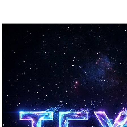
Ekskluder uønskede stiler
Bruk feltet for negative tags til å ekskludere bestemte sjangere eller
instrumenter fra utdataene. Få nøyaktig den lyden du leter etter.