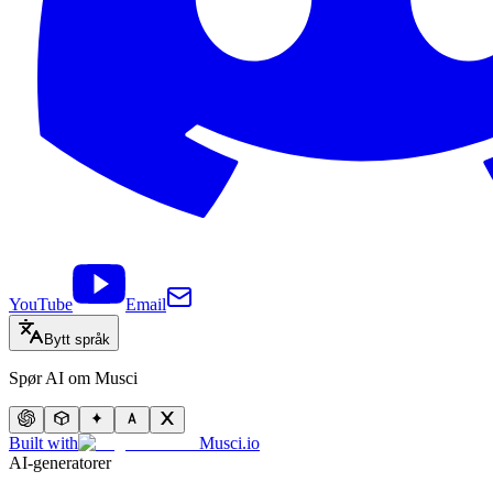
YouTube
Email
Bytt språk
Spør AI om Musci
Built with
Musci.io
AI-generatorer