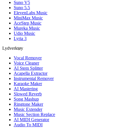
Suno V5
Suno 5.5
ElevenLabs Music
MiniMax Music
AceStep Music
Mureka Music
Udio Music
Lyria 3
Lydverktøy
Vocal Remover
Voice Cleaner
AI Stem Splitter
Acapella Extractor
Instrumental Remover
Karaoke Maker
AI Mastering
Slowed Reverb
Song Mashup
Ringtone Maker
Music Extender
Music Section Replace
AI MIDI Generator
Audio To MIDI