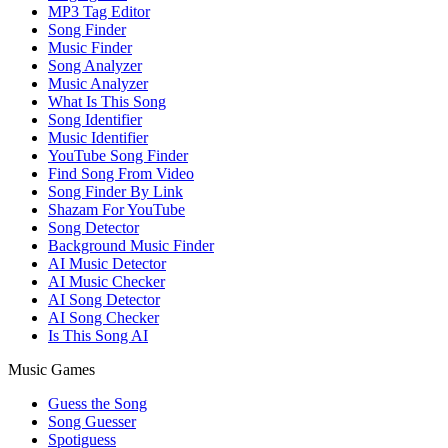
MP3 Tag Editor
Song Finder
Music Finder
Song Analyzer
Music Analyzer
What Is This Song
Song Identifier
Music Identifier
YouTube Song Finder
Find Song From Video
Song Finder By Link
Shazam For YouTube
Song Detector
Background Music Finder
AI Music Detector
AI Music Checker
AI Song Detector
AI Song Checker
Is This Song AI
Music Games
Guess the Song
Song Guesser
Spotiguess