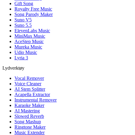
Gift Song
Royalty Free Music
Song Parody Maker
Suno V5
Suno 5.5
ElevenLabs Music
MiniMax Music
AceStep Music
Mureka Music
Udio Music
Lyria 3
Lydverktøy
Vocal Remover
Voice Cleaner
AI Stem Splitter
Acapella Extractor
Instrumental Remover
Karaoke Maker
AI Mastering
Slowed Reverb
Song Mashup
Ringtone Maker
Music Extender