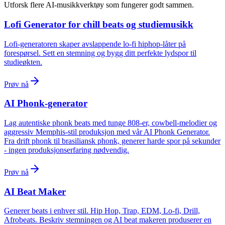
Utforsk flere AI-musikkverktøy som fungerer godt sammen.
Lofi Generator for chill beats og studiemusikk
Lofi-generatoren skaper avslappende lo-fi hiphop-låter på
forespørsel. Sett en stemning og bygg ditt perfekte lydspor til
studieøkten.
Prøv nå
AI Phonk-generator
Lag autentiske phonk beats med tunge 808-er, cowbell-melodier og
aggressiv Memphis-stil produksjon med vår AI Phonk Generator.
Fra drift phonk til brasiliansk phonk, generer harde spor på sekunder
- ingen produksjonserfaring nødvendig.
Prøv nå
AI Beat Maker
Generer beats i enhver stil. Hip Hop, Trap, EDM, Lo-fi, Drill,
Afrobeats. Beskriv stemningen og AI beat makeren produserer en