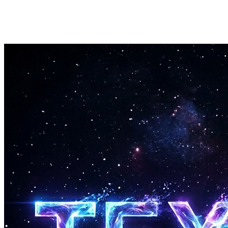
Ett-klikks eksport
Eksporter de ferdige chiptune-låtene dine som WAV- eller MP3-filer
umiddelbart.