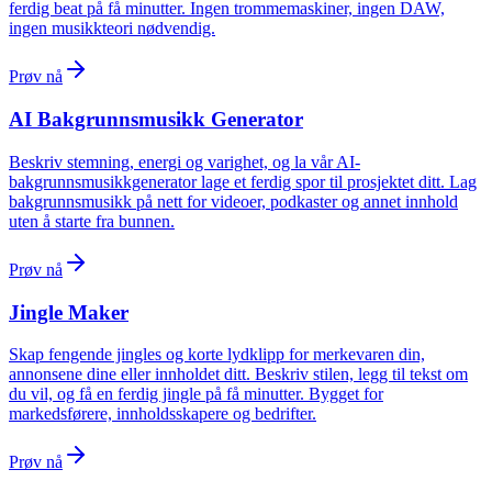
ferdig beat på få minutter. Ingen trommemaskiner, ingen DAW,
ingen musikkteori nødvendig.
Prøv nå
AI Bakgrunnsmusikk Generator
Beskriv stemning, energi og varighet, og la vår AI-
bakgrunnsmusikkgenerator lage et ferdig spor til prosjektet ditt. Lag
bakgrunnsmusikk på nett for videoer, podkaster og annet innhold
uten å starte fra bunnen.
Prøv nå
Jingle Maker
Skap fengende jingles og korte lydklipp for merkevaren din,
annonsene dine eller innholdet ditt. Beskriv stilen, legg til tekst om
du vil, og få en ferdig jingle på få minutter. Bygget for
markedsførere, innholdsskapere og bedrifter.
Prøv nå