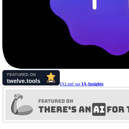
IA
Listé sur
IA-Insights