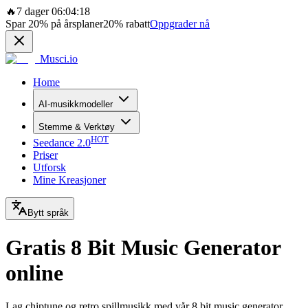
🔥
7 dager 06:04:18
Spar
20%
på årsplaner
20%
rabatt
Oppgrader nå
Musci.io
Home
AI-musikkmodeller
Stemme & Verktøy
HOT
Seedance 2.0
Priser
Utforsk
Mine Kreasjoner
Bytt språk
Gratis 8 Bit Music Generator
online
Lag chiptune og retro spillmusikk med vår 8 bit music generator.