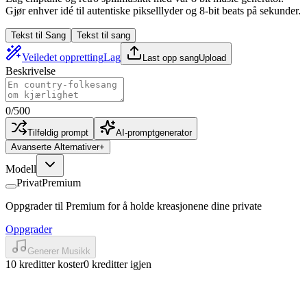
Gjør enhver idé til autentiske pikselllyder og 8-bit beats på sekunder.
Tekst til Sang
Tekst til sang
Veiledet oppretting
Lag
Last opp sang
Upload
Beskrivelse
0
/
500
Tilfeldig prompt
AI-promptgenerator
Avanserte Alternativer
+
Modell
Privat
Premium
Oppgrader til Premium for å holde kreasjonene dine private
Oppgrader
Generer Musikk
10 kreditter koster
0 kreditter igjen