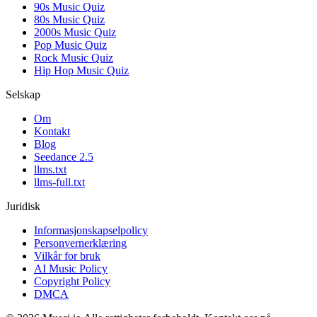
90s Music Quiz
80s Music Quiz
2000s Music Quiz
Pop Music Quiz
Rock Music Quiz
Hip Hop Music Quiz
Selskap
Om
Kontakt
Blog
Seedance 2.5
llms.txt
llms-full.txt
Juridisk
Informasjonskapselpolicy
Personvernerklæring
Vilkår for bruk
AI Music Policy
Copyright Policy
DMCA