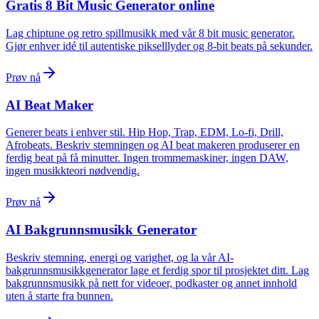
Gratis 8 Bit Music Generator online
Lag chiptune og retro spillmusikk med vår 8 bit music generator.
Gjør enhver idé til autentiske pikselllyder og 8-bit beats på sekunder.
Prøv nå
AI Beat Maker
Generer beats i enhver stil. Hip Hop, Trap, EDM, Lo-fi, Drill,
Afrobeats. Beskriv stemningen og AI beat makeren produserer en
ferdig beat på få minutter. Ingen trommemaskiner, ingen DAW,
ingen musikkteori nødvendig.
Prøv nå
AI Bakgrunnsmusikk Generator
Beskriv stemning, energi og varighet, og la vår AI-
bakgrunnsmusikkgenerator lage et ferdig spor til prosjektet ditt. Lag
bakgrunnsmusikk på nett for videoer, podkaster og annet innhold
uten å starte fra bunnen.