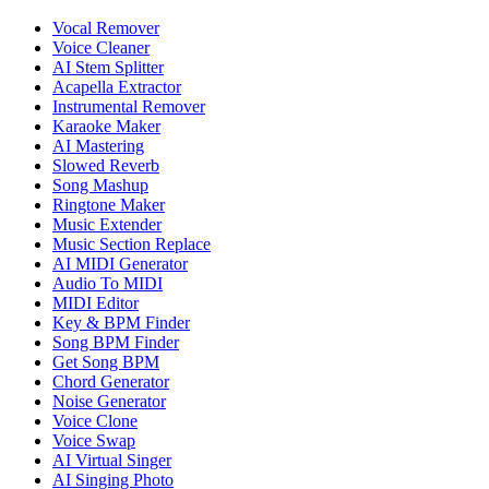
Vocal Remover
Voice Cleaner
AI Stem Splitter
Acapella Extractor
Instrumental Remover
Karaoke Maker
AI Mastering
Slowed Reverb
Song Mashup
Ringtone Maker
Music Extender
Music Section Replace
AI MIDI Generator
Audio To MIDI
MIDI Editor
Key & BPM Finder
Song BPM Finder
Get Song BPM
Chord Generator
Noise Generator
Voice Clone
Voice Swap
AI Virtual Singer
AI Singing Photo