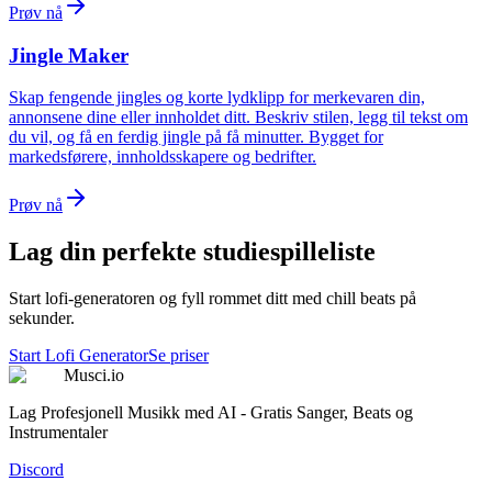
Prøv nå
Jingle Maker
Skap fengende jingles og korte lydklipp for merkevaren din,
annonsene dine eller innholdet ditt. Beskriv stilen, legg til tekst om
du vil, og få en ferdig jingle på få minutter. Bygget for
markedsførere, innholdsskapere og bedrifter.
Prøv nå
Lag din perfekte studiespilleliste
Start lofi-generatoren og fyll rommet ditt med chill beats på
sekunder.
Start Lofi Generator
Se priser
Musci.io
Lag Profesjonell Musikk med AI - Gratis Sanger, Beats og
Instrumentaler
Discord