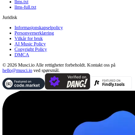
llms.txt
llms-full.txt
Juridisk
Informasjonskapselpolicy
Personvernerklæring
Vilkår for bruk
AI Music Policy
Copyright Policy
DMCA
© 2026 Musci.io Alle rettigheter forbeholdt. Kontakt oss på
hello@musci.io
ved spørsmål.