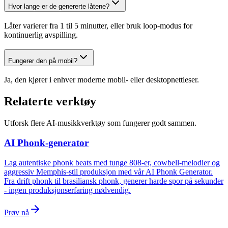
Hvor lange er de genererte låtene?
Låter varierer fra 1 til 5 minutter, eller bruk loop-modus for
kontinuerlig avspilling.
Fungerer den på mobil?
Ja, den kjører i enhver moderne mobil- eller desktopnettleser.
Relaterte verktøy
Utforsk flere AI-musikkverktøy som fungerer godt sammen.
AI Phonk-generator
Lag autentiske phonk beats med tunge 808-er, cowbell-melodier og
aggressiv Memphis-stil produksjon med vår AI Phonk Generator.
Fra drift phonk til brasiliansk phonk, generer harde spor på sekunder
- ingen produksjonserfaring nødvendig.
Prøv nå