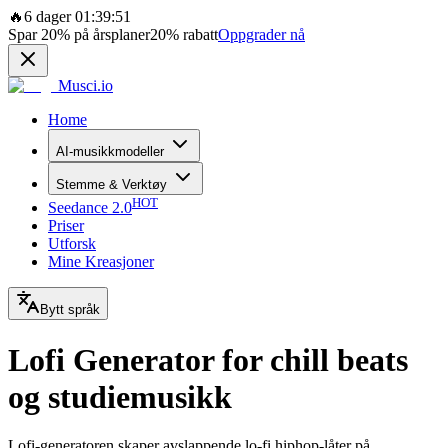
🔥
6 dager 01:39:51
Spar
20%
på årsplaner
20%
rabatt
Oppgrader nå
Musci.io
Home
AI-musikkmodeller
Stemme & Verktøy
HOT
Seedance 2.0
Priser
Utforsk
Mine Kreasjoner
Bytt språk
Lofi Generator for chill beats
og studiemusikk
Lofi-generatoren skaper avslappende lo-fi hiphop-låter på