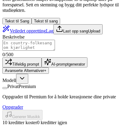
forespørsel. Sett en stemning og bygg ditt perfekte lydspor til
studieøkten.
Tekst til Sang
Tekst til sang
Veiledet oppretting
Lag
Last opp sang
Upload
Beskrivelse
0
/
500
Tilfeldig prompt
AI-promptgenerator
Avanserte Alternativer
+
Modell
Privat
Premium
Oppgrader til Premium for å holde kreasjonene dine private
Oppgrader
Generer Musikk
10 kreditter koster
0 kreditter igjen