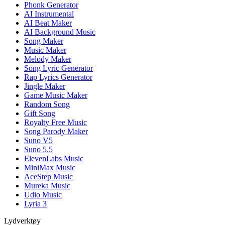
Phonk Generator
AI Instrumental
AI Beat Maker
AI Background Music
Song Maker
Music Maker
Melody Maker
Song Lyric Generator
Rap Lyrics Generator
Jingle Maker
Game Music Maker
Random Song
Gift Song
Royalty Free Music
Song Parody Maker
Suno V5
Suno 5.5
ElevenLabs Music
MiniMax Music
AceStep Music
Mureka Music
Udio Music
Lyria 3
Lydverktøy