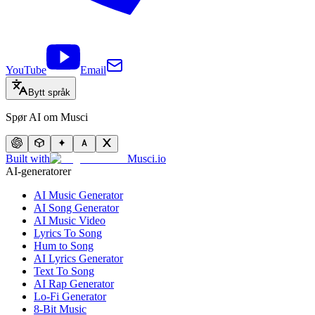
YouTube
Email
Bytt språk
Spør AI om Musci
Built with
Musci.io
AI-generatorer
AI Music Generator
AI Song Generator
AI Music Video
Lyrics To Song
Hum to Song
AI Lyrics Generator
Text To Song
AI Rap Generator
Lo-Fi Generator
8-Bit Music