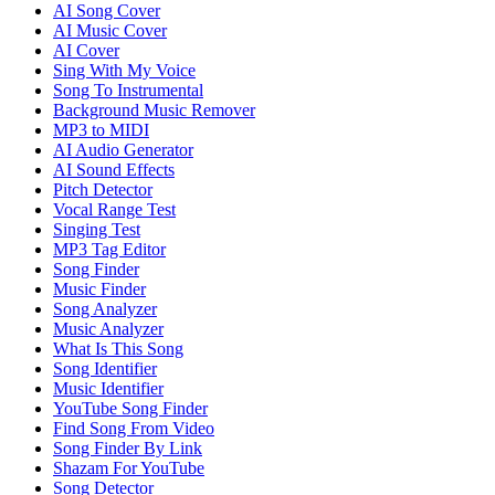
AI Song Cover
AI Music Cover
AI Cover
Sing With My Voice
Song To Instrumental
Background Music Remover
MP3 to MIDI
AI Audio Generator
AI Sound Effects
Pitch Detector
Vocal Range Test
Singing Test
MP3 Tag Editor
Song Finder
Music Finder
Song Analyzer
Music Analyzer
What Is This Song
Song Identifier
Music Identifier
YouTube Song Finder
Find Song From Video
Song Finder By Link
Shazam For YouTube
Song Detector