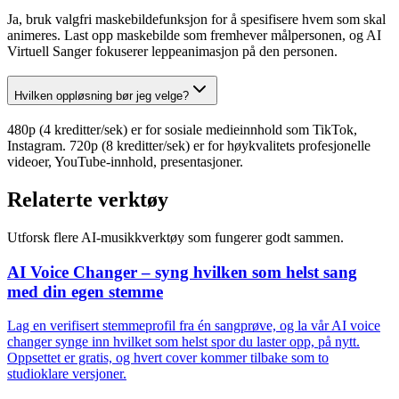
Ja, bruk valgfri maskebildefunksjon for å spesifisere hvem som skal
animeres. Last opp maskebilde som fremhever målpersonen, og AI
Virtuell Sanger fokuserer leppeanimasjon på den personen.
Hvilken oppløsning bør jeg velge?
480p (4 kreditter/sek) er for sosiale medieinnhold som TikTok,
Instagram. 720p (8 kreditter/sek) er for høykvalitets profesjonelle
videoer, YouTube-innhold, presentasjoner.
Relaterte verktøy
Utforsk flere AI-musikkverktøy som fungerer godt sammen.
AI Voice Changer – syng hvilken som helst sang
med din egen stemme
Lag en verifisert stemmeprofil fra én sangprøve, og la vår AI voice
changer synge inn hvilket som helst spor du laster opp, på nytt.
Oppsettet er gratis, og hvert cover kommer tilbake som to
studioklare versjoner.