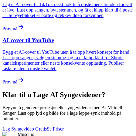
Lag et AI-cover til TikTok raskt nok til å poste mens trenden fortsatt
er live. Last opp sangen, bytt stemmen, og få et klipp klart til å poste
— før øyeblikket er borte og rekkevidden forsvinner.
Prøv nå
AI-cover til YouTube
Bygg et AI-cover til YouTube uten å ta opp hvert konsept for hånd.
Last opp sangen, velg en stemme, og få et klipp klart for Shorts,
kanaleksperimenter eller neste konsekvente opplasting. Publiser
raskere uten å miste kvalitet.
Prøv nå
Klar til å Lage AI Syngevideoer?
Begynn å generere profesjonelle syngevideoer med AI Virtuell
Sanger. Last opp lyd og bilde for å lage leppe-synk innhold på
minutter.
Lag Syngevideo Gratis
Se Priser
Musci.io