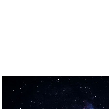
syngeanimasjon.
Valgfri Tilpasning
Legg til tekstprompter for å guide AI Virtuell Sanger genereringsstil.
Sett tilfeldig frø for reproduserbare resultater.
Støtte for Flere Personer
Bruk maskebilde for å spesifisere hvilken person som skal animeres
i gruppebilder. AI Virtuell Sanger fokuserer animasjon på maskerte
områder.