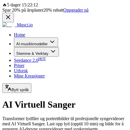
🔥
5 dager 15:22:12
Spar
20%
på årsplaner
20%
rabatt
Oppgrader nå
Musci.io
Home
AI-musikkmodeller
Stemme & Verktøy
HOT
Seedance 2.0
Priser
Utforsk
Mine Kreasjoner
Bytt språk
AI Virtuell Sanger
Transformer lydfiler og portrettbilder til profesjonelle syngevideoer
med AI Virtuell Sanger. Last opp lyd (opptil 10 min) og bilde for å
generere AI-drevne syngevideoer med synkroniserte