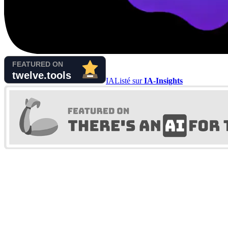
IA
Listé sur
IA-Insights