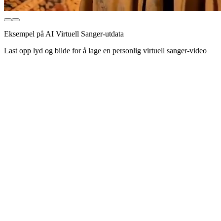
Eksempel på AI Virtuell Sanger-utdata
Last opp lyd og bilde for å lage en personlig virtuell sanger-video
Avansert Leppe-Synk Teknologi
Generer leppe-synkroniserte syngevideoer fra lyd og bilder med
banebrytende AI. Støtter presis munnimasjon i oppløsninger fra