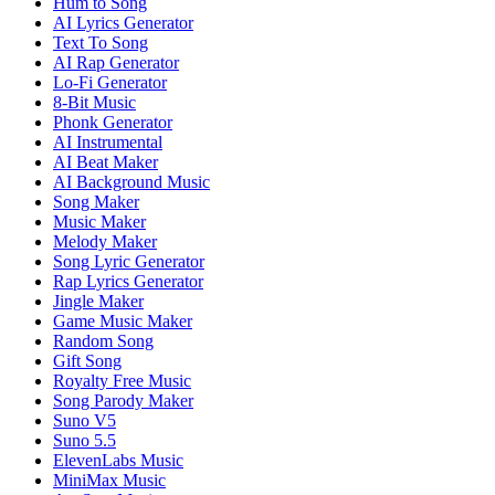
Hum to Song
AI Lyrics Generator
Text To Song
AI Rap Generator
Lo-Fi Generator
8-Bit Music
Phonk Generator
AI Instrumental
AI Beat Maker
AI Background Music
Song Maker
Music Maker
Melody Maker
Song Lyric Generator
Rap Lyrics Generator
Jingle Maker
Game Music Maker
Random Song
Gift Song
Royalty Free Music
Song Parody Maker
Suno V5
Suno 5.5
ElevenLabs Music
MiniMax Music