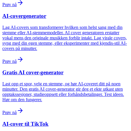
Prøv nå
AI-covergenerator
Lag AI-covers som transformerer hvilken som helst sang med din
stemme eller AI-stemmemodeller. AI cover generatoren erstatter
vokal mens den originale musikken forblir intakt. Lag virale covers,
syng med din egen stemme, eller eksperimenter med kjendis-stil AI-
covers på minutter.
Prøv nå
Gratis AI cover-generator
Last opp et spor, velg en stemme, og hør AI-coveret ditt på noen
minutter. Den gratis AI cover-generator gir deg et ekte utkast uten
opptakssesjoner, studieoppsett eller forhåndsbetalinger. Test ideen.
Hør om den fungerer.
Prøv nå
AI-cover til TikTok