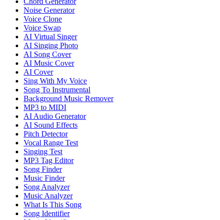
Chord Generator
Noise Generator
Voice Clone
Voice Swap
AI Virtual Singer
AI Singing Photo
AI Song Cover
AI Music Cover
AI Cover
Sing With My Voice
Song To Instrumental
Background Music Remover
MP3 to MIDI
AI Audio Generator
AI Sound Effects
Pitch Detector
Vocal Range Test
Singing Test
MP3 Tag Editor
Song Finder
Music Finder
Song Analyzer
Music Analyzer
What Is This Song
Song Identifier