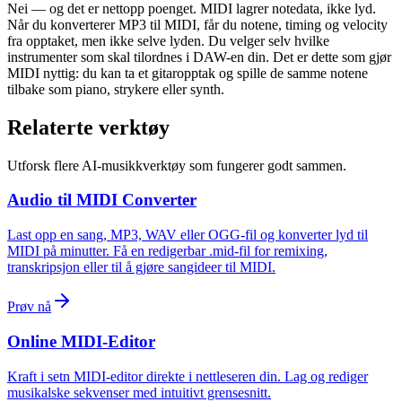
Nei — og det er nettopp poenget. MIDI lagrer notedata, ikke lyd.
Når du konverterer MP3 til MIDI, får du notene, timing og velocity
fra opptaket, men ikke selve lyden. Du velger selv hvilke
instrumenter som skal tilordnes i DAW-en din. Det er dette som gjør
MIDI nyttig: du kan ta et gitaropptak og spille de samme notene
tilbake som piano, strykere eller synth.
Relaterte verktøy
Utforsk flere AI-musikkverktøy som fungerer godt sammen.
Audio til MIDI Converter
Last opp en sang, MP3, WAV eller OGG-fil og konverter lyd til
MIDI på minutter. Få en redigerbar .mid-fil for remixing,
transkripsjon eller til å gjøre sangideer til MIDI.
Prøv nå
Online MIDI-Editor
Kraft i setn MIDI-editor direkte i nettleseren din. Lag og rediger
musikalske sekvenser med intuitivt grensesnitt.