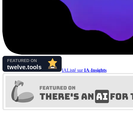
IA
Listé sur
IA-Insights