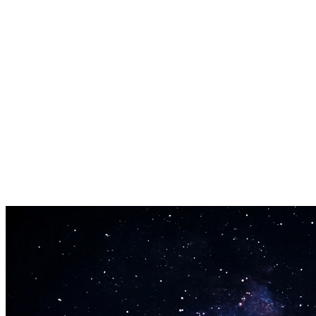
Kjører i Nettleseren Din
Ingen programvare å laste ned. Ingen plugin å konfigurere. Last opp
MP3-en din, vent på konverteringen, last ned MIDI-filen. Gjort med
tre klikk.
Standard .mid Output
Hver MP3 til MIDI konvertering gir en standard .mid fil. Åpnes i
Ableton Live, FL Studio, Logic Pro, GarageBand, MuseScore,
Finale, Sibelius eller ethvert musikkprogram du allerede bruker.