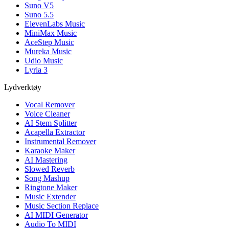
Suno V5
Suno 5.5
ElevenLabs Music
MiniMax Music
AceStep Music
Mureka Music
Udio Music
Lyria 3
Lydverktøy
Vocal Remover
Voice Cleaner
AI Stem Splitter
Acapella Extractor
Instrumental Remover
Karaoke Maker
AI Mastering
Slowed Reverb
Song Mashup
Ringtone Maker
Music Extender
Music Section Replace
AI MIDI Generator
Audio To MIDI