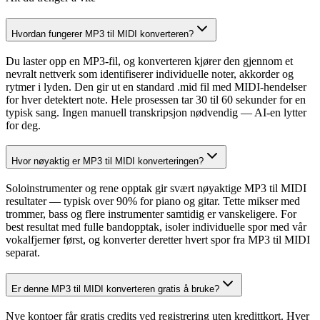
Hvordan fungerer MP3 til MIDI konverteren?
Du laster opp en MP3-fil, og konverteren kjører den gjennom et
nevralt nettverk som identifiserer individuelle noter, akkorder og
rytmer i lyden. Den gir ut en standard .mid fil med MIDI-hendelser
for hver detektert note. Hele prosessen tar 30 til 60 sekunder for en
typisk sang. Ingen manuell transkripsjon nødvendig — AI-en lytter
for deg.
Hvor nøyaktig er MP3 til MIDI konverteringen?
Soloinstrumenter og rene opptak gir svært nøyaktige MP3 til MIDI
resultater — typisk over 90% for piano og gitar. Tette mikser med
trommer, bass og flere instrumenter samtidig er vanskeligere. For
best resultat med fulle bandopptak, isoler individuelle spor med vår
vokalfjerner først, og konverter deretter hvert spor fra MP3 til MIDI
separat.
Er denne MP3 til MIDI konverteren gratis å bruke?
Nye kontoer får gratis credits ved registrering uten kredittkort. Hver