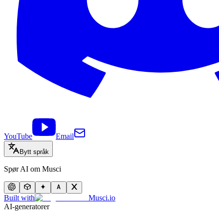
YouTube
Email
Bytt språk
Spør AI om Musci
Built with
Musci.io
AI-generatorer