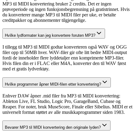
MP3 til MIDI konvertering bruker 2 credits. Det er ingen
prøveperiode og ingen funksjonsbegrensning på gratistrinnet. Hvis
du konverterer mange MP3 til MIDI filer per uke, er betalte
creditpakker og abonnementer tilgjengelige.
Hvilke lydformater kan jeg konvertere foruten MP3?
I tillegg til MP3 til MIDI godtar konverteren også WAV og OGG
filer opp til 50MB hver. WAV-filer gir ofte litt bedre MIDI-output
fordi de inneholder flere lyddetaljer enn komprimerte MP3-filer.
Hvis filen din er i FLAC eller M4A, konverter den til WAV først
med et gratis lydverktøy.
Hvilke programmer åpner MIDI-filen etter konvertering?
Enhver DAW åpner .mid filer fra MP3 til MIDI konvertering:
Ableton Live, FL Studio, Logic Pro, GarageBand, Cubase og
Reaper. For noter, bruk MuseScore, Finale eller Sibelius. MIDI er et
universelt format støttet av alle musikkaprogrammer siden 1983.
Bevarer MP3 til MIDI konvertering den originale lyden?