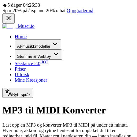
🔥
5 dager 04:26:33
Spar
20%
på årsplaner
20%
rabatt
Oppgrader nå
Musci.io
Home
AI-musikkmodeller
Stemme & Verktøy
HOT
Seedance 2.0
Priser
Utforsk
Mine Kreasjoner
Bytt språk
MP3 til MIDI Konverter
Last opp en MP3 og konverter MP3 til MIDI på under ett minutt.
Hver note, akkord og rytme hentes ut fra opptaket ditt til en
redigerbar .mid fil. Kjører rett i nettleseren din — ingen installasjon,