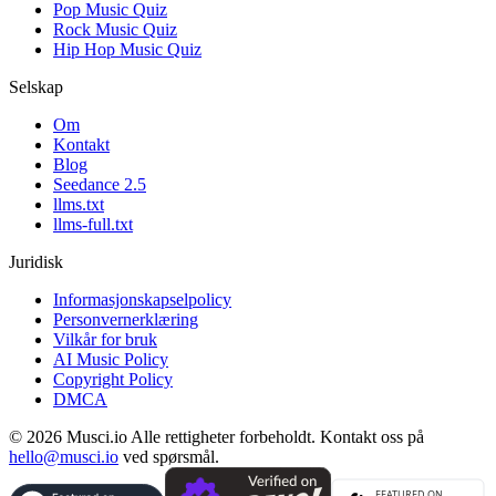
Pop Music Quiz
Rock Music Quiz
Hip Hop Music Quiz
Selskap
Om
Kontakt
Blog
Seedance 2.5
llms.txt
llms-full.txt
Juridisk
Informasjonskapselpolicy
Personvernerklæring
Vilkår for bruk
AI Music Policy
Copyright Policy
DMCA
© 2026 Musci.io Alle rettigheter forbeholdt. Kontakt oss på
hello@musci.io
ved spørsmål.