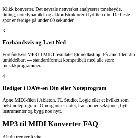
Klikk konverter. Det nevrale nettverket analyserer tonehøyde,
timing, notedynamikk og akkordstrukturer i lydfilen din. De fleste
spor er ferdige på under 60 sekunder.
3
Forhåndsvis og Last Ned
Forhåndsvis MP3 til MIDI resultatet før nedlasting. Få .mid filen din
umiddelbart — standardformat kompatibelt med alle store
musikkprogrammer.
4
Rediger i DAW-en Din eller Noteprogram
Åpne MIDI-filen i Ableton, FL Studio, Logic eller et hvilket som
helst noteprogram. Omorganiser noter, transponer seksjoner, bytt
instrumenter og bygg noe nytt.
MP3 til MIDI Konverter FAQ
Alt du trenger å vite