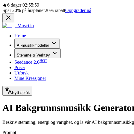
🔥
6 dager 02:55:59
Spar
20%
på årsplaner
20%
rabatt
Oppgrader nå
Musci.io
Home
AI-musikkmodeller
Stemme & Verktøy
HOT
Seedance 2.0
Priser
Utforsk
Mine Kreasjoner
Bytt språk
AI Bakgrunnsmusikk Generato
Beskriv stemning, energi og varighet, og la vår AI-bakgrunnsmusikkgene
Prompt