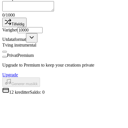
0
/
1000
Tilfeldig
Varighet
Utdataformat
Tving instrumental
Privat
Premium
Upgrade to Premium to keep your creations private
Upgrade
Generer musikk
12
kreditter
Saldo
:
0