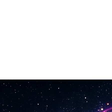
d Premiere, Final Cut, DaVinci Resolve og CapCut.
klientarbeid. Alle spor er godkjent for kommersiell bruk.
ren tar seg av komposisjon, arrangement og miksing.