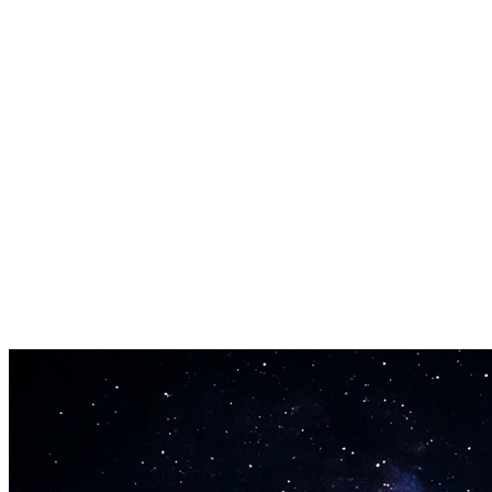
Videoklar lyd
Legg genererte spor direkte inn i videoredigereren din. Fungerer me
Kommersiell lisens inkludert
Bruk generert bakgrunnsmusikk pa YouTube, Spotify, i annonser eller 
Ingen musikkteori nodvendig
Beskriv det du onsker med vanlige ord. AI bakgrunnsmusikk generato