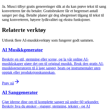
Ja. Musci tilbyr gratis genereringer slik at du kan prøve tekst til sang
konverteren før du betaler. Gratisbrukere får et begrenset antall
sanger per dag. Betalte planer gir deg ubegrenset tilgang til tekst til
sang konverteren, høyere lydkvalitet og ekstra funksjoner.
Relaterte verktøy
Utforsk flere AI-musikkverktøy som fungerer godt sammen.
AI Musikkgenerator
Beskriv en stil, stemning eller scene, og la vår online AI-
musikkskaper gjøre det om til original musikk. Bruk den gratis AI-
musikkgeneratoren til å lage sanger, beats og instrumentaler uten
opptak eller produksjonskunnskap.
Prøv nå
AI Sanggenerator
Gjør ideene dine om til komplette sanger på under 60 sekunder.
Beskriv hva du ønsker - sjanger, stemning, tekster - og AI