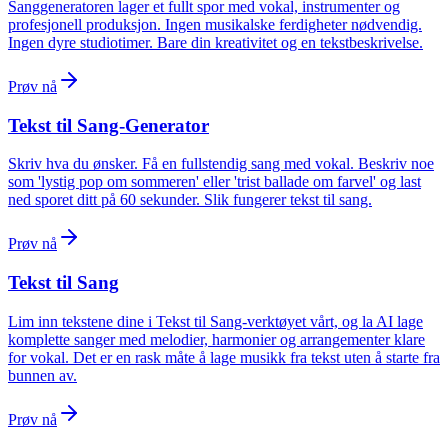
Sanggeneratoren lager et fullt spor med vokal, instrumenter og
profesjonell produksjon. Ingen musikalske ferdigheter nødvendig.
Ingen dyre studiotimer. Bare din kreativitet og en tekstbeskrivelse.
Prøv nå
Tekst til Sang-Generator
Skriv hva du ønsker. Få en fullstendig sang med vokal. Beskriv noe
som 'lystig pop om sommeren' eller 'trist ballade om farvel' og last
ned sporet ditt på 60 sekunder. Slik fungerer tekst til sang.
Prøv nå
Tekst til Sang
Lim inn tekstene dine i Tekst til Sang-verktøyet vårt, og la AI lage
komplette sanger med melodier, harmonier og arrangementer klare
for vokal. Det er en rask måte å lage musikk fra tekst uten å starte fra
bunnen av.
Prøv nå