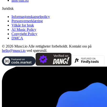
llms-full.txt
Juridisk
Informasjonskapselpolicy
Personvernerklæring
Vilkår for bruk
AI Music Policy
Copyright Policy
DMCA
© 2026 Musci.io Alle rettigheter forbeholdt. Kontakt oss på
hello@musci.io
ved spørsmål.