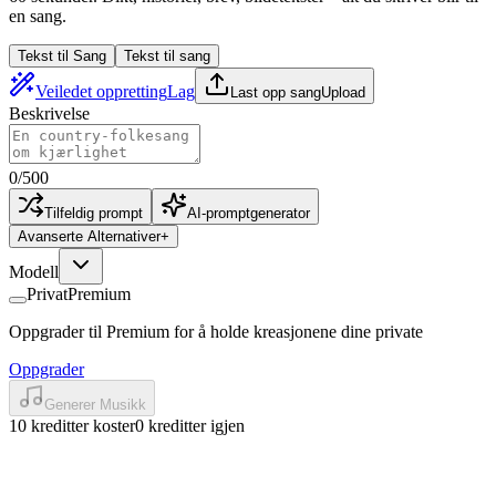
en sang.
Tekst til Sang
Tekst til sang
Veiledet oppretting
Lag
Last opp sang
Upload
Beskrivelse
0
/
500
Tilfeldig prompt
AI-promptgenerator
Avanserte Alternativer
+
Modell
Privat
Premium
Oppgrader til Premium for å holde kreasjonene dine private
Oppgrader
Generer Musikk
10 kreditter koster
0 kreditter igjen