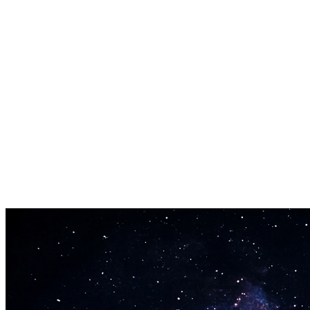
Fulle Kommersielle Rettigheter på Hver Sang
Hver sang fra tekst til sang konverteren er din. Tjen penger på
YouTube, Spotify, TikTok, i annonser, spill eller filmer. Ingen
royalties.
Ingen Musikalsk Opplæring Nødvendig
Tekst til sang konverteren krever null musikkferdigheter fra deg.
Kan du skrive ord, kan du lage en profesjonelt klingende sang.