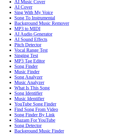
AI Music Cover
AI Cover
Sing With My Voice
Song To Instrumental
Background Music Remover
MP3 to MIDI
AI Audio Generator
AI Sound Effects
Pitch Detector
Vocal Range Test
Singing Test
MP3 Tag Editor
Song Finder
Music Finder
Song Analyzer
Music Analyzer
What Is This Song
Song Identifier
Music Identifier
YouTube Song Finder
Find Song From Video
Song Finder By Link
Shazam For YouTube
Song Detector
Background Music Finder