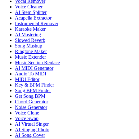
Vocal Remover
Voice Cleaner
AI Stem Splitter
Acapella Extractor
Instrumental Remover
Karaoke Maker
AI Mastering
Slowed Reverb
Song Mashup
Ringtone Maker
Music Extender
Music Section Replace
AI MIDI Generator
Audio To MIDI
MIDI Editor
Key & BPM Finder
Song BPM Finder
Get Song BPM
Chord Generator
Noise Generator
Voice Clone
Voice Swap
AI Virtual Singer
AI Singing Photo
AI Song Cover