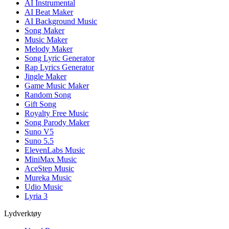
AI Instrumental
AI Beat Maker
AI Background Music
Song Maker
Music Maker
Melody Maker
Song Lyric Generator
Rap Lyrics Generator
Jingle Maker
Game Music Maker
Random Song
Gift Song
Royalty Free Music
Song Parody Maker
Suno V5
Suno 5.5
ElevenLabs Music
MiniMax Music
AceStep Music
Mureka Music
Udio Music
Lyria 3
Lydverktøy