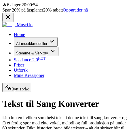
🔥
6 dager 20:00:54
Spar
20%
på årsplaner
20%
rabatt
Oppgrader nå
Musci.io
Home
AI-musikkmodeller
Stemme & Verktøy
HOT
Seedance 2.0
Priser
Utforsk
Mine Kreasjoner
Bytt språk
Tekst til Sang Konverter
Lim inn en hvilken som helst tekst i denne tekst til sang konverter og
få et ferdig spor med ekte vokal, melodi og full produksjon på under
60 sekunder. Dikt, historier, brev, bildetekster – alt du skriver blir til