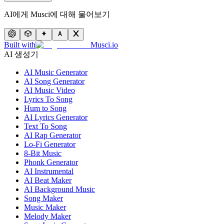
AI에게 Musci에 대해 물어보기
Built with
Musci.io
AI 생성기
AI Music Generator
AI Song Generator
AI Music Video
Lyrics To Song
Hum to Song
AI Lyrics Generator
Text To Song
AI Rap Generator
Lo-Fi Generator
8-Bit Music
Phonk Generator
AI Instrumental
AI Beat Maker
AI Background Music
Song Maker
Music Maker
Melody Maker