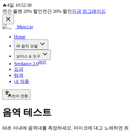
🔥
4일 10:52:30
연간 플랜
20%
할인
연간
20%
할인
지금 업그레이드
Musci.io
Home
AI 음악 모델
보이스 & 도구
HOT
Seedance 2.0
요금
탐색
내 작품
언어 전환
음역 테스트
60초 이내에 음역대를 측정하세요. 마이크에 대고 노래하면 최