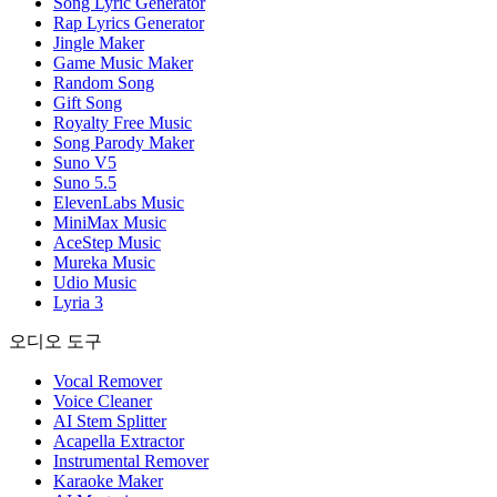
Song Lyric Generator
Rap Lyrics Generator
Jingle Maker
Game Music Maker
Random Song
Gift Song
Royalty Free Music
Song Parody Maker
Suno V5
Suno 5.5
ElevenLabs Music
MiniMax Music
AceStep Music
Mureka Music
Udio Music
Lyria 3
오디오 도구
Vocal Remover
Voice Cleaner
AI Stem Splitter
Acapella Extractor
Instrumental Remover
Karaoke Maker