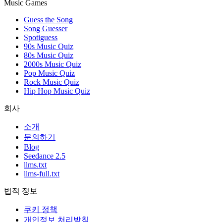
Music Games
Guess the Song
Song Guesser
Spotiguess
90s Music Quiz
80s Music Quiz
2000s Music Quiz
Pop Music Quiz
Rock Music Quiz
Hip Hop Music Quiz
회사
소개
문의하기
Blog
Seedance 2.5
llms.txt
llms-full.txt
법적 정보
쿠키 정책
개인정보 처리방침