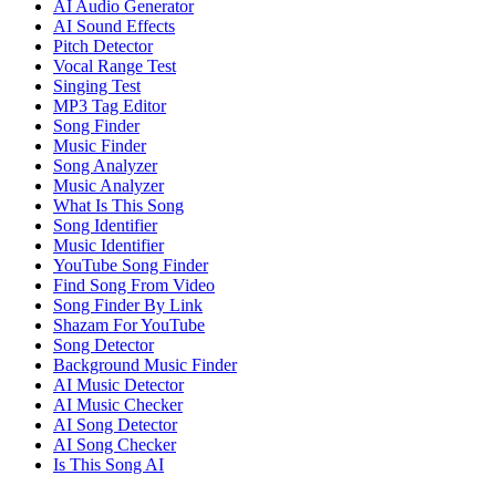
AI Audio Generator
AI Sound Effects
Pitch Detector
Vocal Range Test
Singing Test
MP3 Tag Editor
Song Finder
Music Finder
Song Analyzer
Music Analyzer
What Is This Song
Song Identifier
Music Identifier
YouTube Song Finder
Find Song From Video
Song Finder By Link
Shazam For YouTube
Song Detector
Background Music Finder
AI Music Detector
AI Music Checker
AI Song Detector
AI Song Checker
Is This Song AI