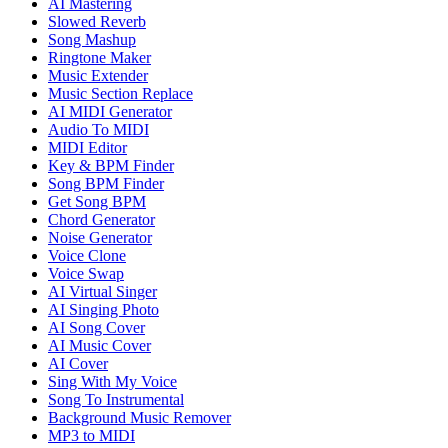
AI Mastering
Slowed Reverb
Song Mashup
Ringtone Maker
Music Extender
Music Section Replace
AI MIDI Generator
Audio To MIDI
MIDI Editor
Key & BPM Finder
Song BPM Finder
Get Song BPM
Chord Generator
Noise Generator
Voice Clone
Voice Swap
AI Virtual Singer
AI Singing Photo
AI Song Cover
AI Music Cover
AI Cover
Sing With My Voice
Song To Instrumental
Background Music Remover
MP3 to MIDI