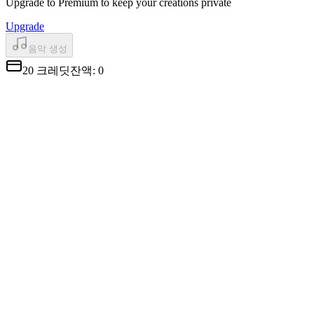
Upgrade to Premium to keep your creations private
Upgrade
음악 생성
20
크레딧
잔액
:
0