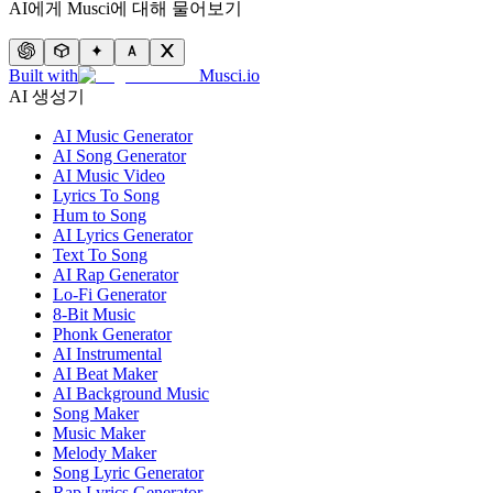
AI에게 Musci에 대해 물어보기
Built with
Musci.io
AI 생성기
AI Music Generator
AI Song Generator
AI Music Video
Lyrics To Song
Hum to Song
AI Lyrics Generator
Text To Song
AI Rap Generator
Lo-Fi Generator
8-Bit Music
Phonk Generator
AI Instrumental
AI Beat Maker
AI Background Music
Song Maker
Music Maker
Melody Maker
Song Lyric Generator
Rap Lyrics Generator