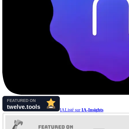
IA
Listé sur
IA-Insights