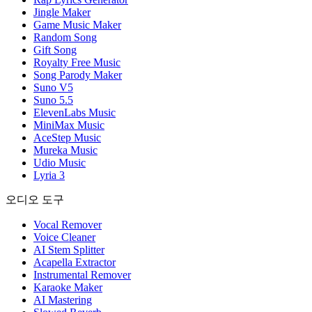
Jingle Maker
Game Music Maker
Random Song
Gift Song
Royalty Free Music
Song Parody Maker
Suno V5
Suno 5.5
ElevenLabs Music
MiniMax Music
AceStep Music
Mureka Music
Udio Music
Lyria 3
오디오 도구
Vocal Remover
Voice Cleaner
AI Stem Splitter
Acapella Extractor
Instrumental Remover
Karaoke Maker
AI Mastering