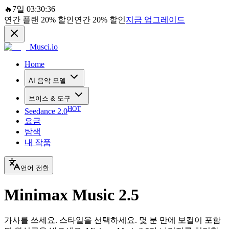
🔥
7일 03:30:36
연간 플랜
20%
할인
연간
20%
할인
지금 업그레이드
Musci.io
Home
AI 음악 모델
보이스 & 도구
HOT
Seedance 2.0
요금
탐색
내 작품
언어 전환
Minimax Music 2.5
가사를 쓰세요. 스타일을 선택하세요. 몇 분 만에 보컬이 포함