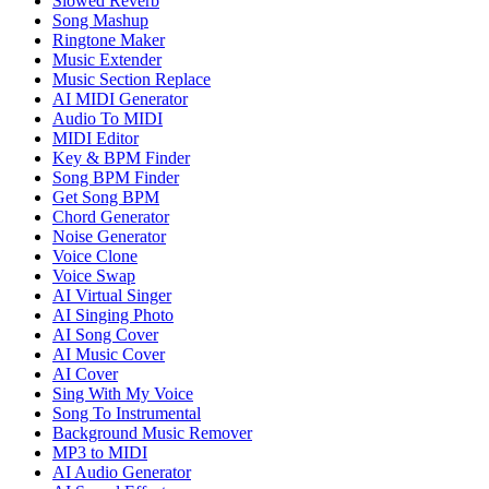
Slowed Reverb
Song Mashup
Ringtone Maker
Music Extender
Music Section Replace
AI MIDI Generator
Audio To MIDI
MIDI Editor
Key & BPM Finder
Song BPM Finder
Get Song BPM
Chord Generator
Noise Generator
Voice Clone
Voice Swap
AI Virtual Singer
AI Singing Photo
AI Song Cover
AI Music Cover
AI Cover
Sing With My Voice
Song To Instrumental
Background Music Remover
MP3 to MIDI
AI Audio Generator