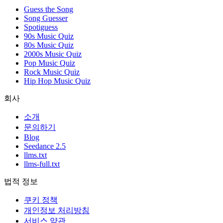
Guess the Song
Song Guesser
Spotiguess
90s Music Quiz
80s Music Quiz
2000s Music Quiz
Pop Music Quiz
Rock Music Quiz
Hip Hop Music Quiz
회사
소개
문의하기
Blog
Seedance 2.5
llms.txt
llms-full.txt
법적 정보
쿠키 정책
개인정보 처리방침
서비스 약관